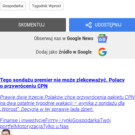
Gospodarka
Tygodnik Wprost
SKOMENTUJ
UDOSTĘPNIJ
Obserwuj nas
w
Google News
Dodaj jako
źródło w Google
Tego sondażu premier nie może zlekceważyć. Polacy
o przywróceniu CPN
Prawie dwie trzecie Polaków chce przywrócenia pakietu CPN
na dwa ostatnie tygodnie wakacji – wynika z sondażu dla
„Wprost”. Decyzja w tej sprawie lada dzień.
Finanse i inwestycje
Firmy i rynki
Gospodarka
Twój
portfel
Motoryzacja
Tylko u Nas