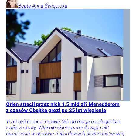
Beata Anna
Święcicka
Orlen stracił przez nich 1,5 mld zł? Menedżerom
z czasów Obajtka grozi po 25 lat więzienia
Trzej byli menedżerowie Orlenu mogą na długie lata
trafić za kraty. Właśnie skierowano do sądu akt
oskarżenia w sprawie miliardowych strat państwowej