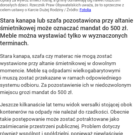
Opłaty za wywóz śmieci rosną, a gminy odmawiają ulg nawet rodzicom
dorosłych dzieci. Rzecznik Praw Obywatelskich uważa, że to sprzeczne z
celem ustawy o Karcie Dużej Rodziny
/ Źródło:
Fotolia
Stara kanapa lub szafa pozostawiona przy altanie
śmietnikowej może oznaczać mandat do 500 zł.
Meble można wystawiać tylko w wyznaczonych
terminach.
Stara kanapa, szafa czy materac nie mogą zostać
wystawione przy altanie śmietnikowej w dowolnym
momencie. Meble są odpadami wielkogabarytowymi
i muszą zostać przekazane w ramach odpowiedniego
systemu odbioru. Za pozostawienie ich w niedozwolonym
miejscu grozi mandat do 500 zł.
Jeszcze kilkanaście lat temu widok wersalki stojącej obok
kontenerów na odpady nie należał do rzadkości. Obecnie
takie postępowanie może zostać potraktowane jako
zaśmiecanie przestrzeni publicznej. Problem dotyczy
również wspólnot i spółdzielni, ponieważ niewłaściwie