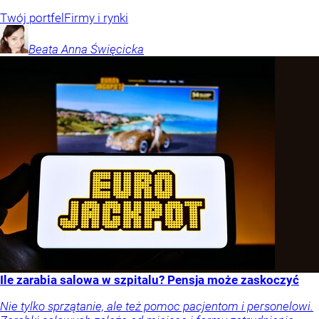
Twój portfel
Firmy i rynki
Beata Anna
Święcicka
Ile zarabia salowa w szpitalu? Pensja może zaskoczyć
Nie tylko sprzątanie, ale też pomoc pacjentom i personelowi.