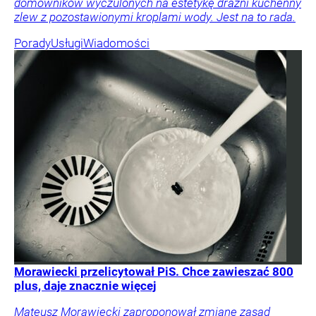
domowników wyczulonych na estetykę drażni kuchenny
zlew z pozostawionymi kroplami wody. Jest na to rada.
Porady
Usługi
Wiadomości
Morawiecki przelicytował PiS. Chce zawieszać 800
plus, daje znacznie więcej
Mateusz Morawiecki zaproponował zmianę zasad