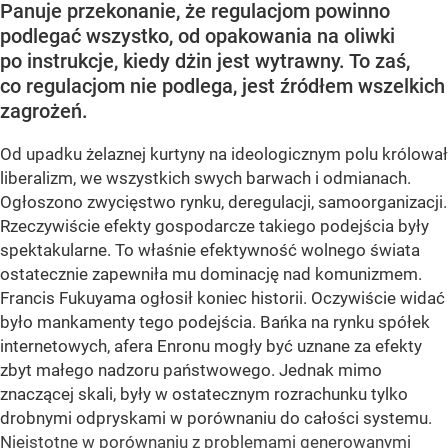
Panuje przekonanie, że regulacjom powinno
podlegać wszystko, od opakowania na oliwki
po instrukcje, kiedy dżin jest wytrawny. To zaś,
co regulacjom nie podlega, jest źródłem wszelkich
zagrożeń.
Od upadku żelaznej kurtyny na ideologicznym polu królował
liberalizm, we wszystkich swych barwach i odmianach.
Ogłoszono zwycięstwo rynku, deregulacji, samoorganizacji.
Rzeczywiście efekty gospodarcze takiego podejścia były
spektakularne. To właśnie efektywność wolnego świata
ostatecznie zapewniła mu dominację nad komunizmem.
Francis Fukuyama ogłosił koniec historii. Oczywiście widać
było mankamenty tego podejścia. Bańka na rynku spółek
internetowych, afera Enronu mogły być uznane za efekty
zbyt małego nadzoru państwowego. Jednak mimo
znaczącej skali, były w ostatecznym rozrachunku tylko
drobnymi odpryskami w porównaniu do całości systemu.
Nieistotne w porównaniu z problemami generowanymi