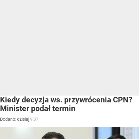
Kiedy decyzja ws. przywrócenia CPN?
Minister podał termin
Dodano:
dzisiaj
9:37