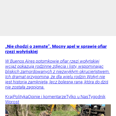
„Nie chodzi o zemstę”. Mocny apel w sprawie ofiar
rzezi wołyńskiej
W Buenos Aires potomkowie ofiar rzezi wołyńskiej
wciąż pokazują rodzinne zdjęcia i listy, wspominając
bliskich zamordowanych z niezwykłym okrucieństwem.
Ich dramat przypomina, że dla wielu rodzin Wołyń nie
jest historią zamkniętą, lecz bolesną raną, która do dziś
nie została zagojona.
Kraj
Polityka
Opinie i komentarze
Tylko u Nas
Tygodnik
Wprost