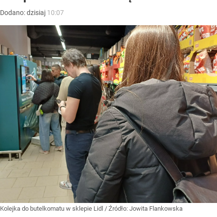
Dodano:
dzisiaj
10:07
Kolejka do butelkomatu w sklepie Lidl
/ Źródło:
Jowita Flankowska