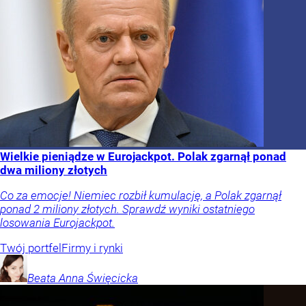
Wielkie pieniądze w Eurojackpot. Polak zgarnął ponad
dwa miliony złotych
Co za emocje! Niemiec rozbił kumulację, a Polak zgarnął
ponad 2 miliony złotych. Sprawdź wyniki ostatniego
losowania Eurojackpot.
Twój portfel
Firmy i rynki
Beata Anna
Święcicka