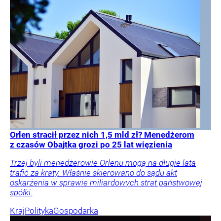
Orlen stracił przez nich 1,5 mld zł? Menedżerom
z czasów Obajtka grozi po 25 lat więzienia
Trzej byli menedżerowie Orlenu mogą na długie lata
trafić za kraty. Właśnie skierowano do sądu akt
oskarżenia w sprawie miliardowych strat państwowej
spółki.
Kraj
Polityka
Gospodarka