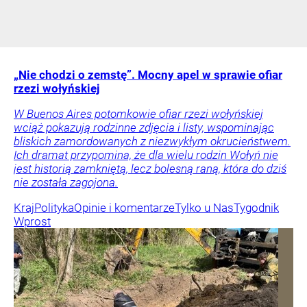
„Nie chodzi o zemstę”. Mocny apel w sprawie ofiar
rzezi wołyńskiej
W Buenos Aires potomkowie ofiar rzezi wołyńskiej
wciąż pokazują rodzinne zdjęcia i listy, wspominając
bliskich zamordowanych z niezwykłym okrucieństwem.
Ich dramat przypomina, że dla wielu rodzin Wołyń nie
jest historią zamkniętą, lecz bolesną raną, która do dziś
nie została zagojona.
Kraj
Polityka
Opinie i komentarze
Tylko u Nas
Tygodnik
Wprost