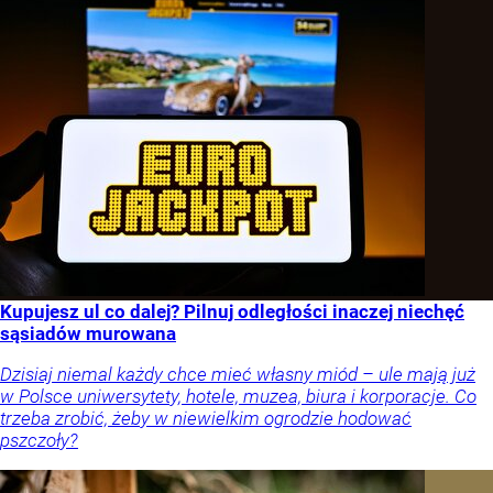
Kupujesz ul co dalej? Pilnuj odległości inaczej niechęć
sąsiadów murowana
Dzisiaj niemal każdy chce mieć własny miód – ule mają już
w Polsce uniwersytety, hotele, muzea, biura i korporacje. Co
trzeba zrobić, żeby w niewielkim ogrodzie hodować
pszczoły?