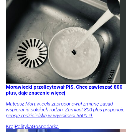
Morawiecki przelicytował PiS. Chce zawieszać 800
plus, daje znacznie więcej
Mateusz Morawiecki zaproponował zmianę zasad
wspierania polskich rodzin. Zamiast 800 plus proponuje
pensję rodzicielską w wysokości 3600 zł.
Kraj
Polityka
Gospodarka