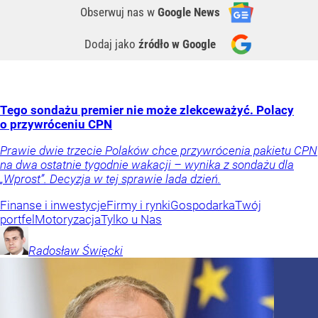
Obserwuj nas
w
Google News
Dodaj jako
źródło w Google
Tego sondażu premier nie może zlekceważyć. Polacy
o przywróceniu CPN
Prawie dwie trzecie Polaków chce przywrócenia pakietu CPN
na dwa ostatnie tygodnie wakacji – wynika z sondażu dla
„Wprost”. Decyzja w tej sprawie lada dzień.
Finanse i inwestycje
Firmy i rynki
Gospodarka
Twój
portfel
Motoryzacja
Tylko u Nas
Radosław
Święcki