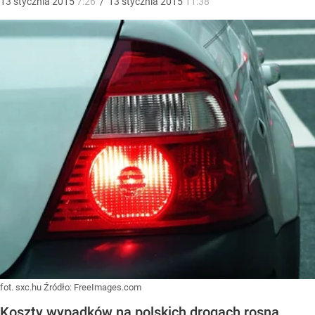
13
stycznia
2015
7:26
/
13
stycznia
2015
11:38
fot. sxc.hu
Źródło:
FreeImages.com
Koszty wypadków na polskich drogach rosną.