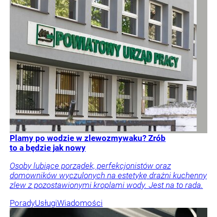
Plamy po wodzie w zlewozmywaku? Zrób
to a będzie jak nowy
Osoby lubiące porządek, perfekcjonistów oraz
domowników wyczulonych na estetykę drażni kuchenny
zlew z pozostawionymi kroplami wody. Jest na to rada.
Porady
Usługi
Wiadomości