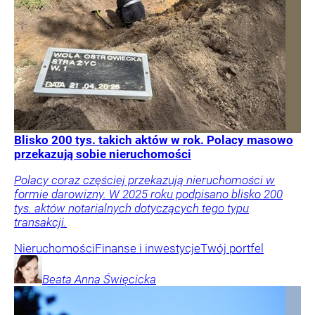
Blisko 200 tys. takich aktów w rok. Polacy masowo
przekazują sobie nieruchomości
Polacy coraz częściej przekazują nieruchomości w
formie darowizny. W 2025 roku podpisano blisko 200
tys. aktów notarialnych dotyczących tego typu
transakcji.
Nieruchomości
Finanse i inwestycje
Twój portfel
Beata Anna
Święcicka