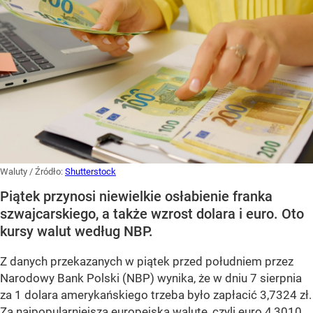
Waluty
/ Źródło:
Shutterstock
Piątek przynosi niewielkie osłabienie franka
szwajcarskiego, a także wzrost dolara i euro. Oto
kursy walut według NBP.
Z danych przekazanych w piątek przed południem przez
Narodowy Bank Polski (NBP) wynika, że w dniu 7 sierpnia
za 1 dolara amerykańskiego trzeba było zapłacić 3,7324 zł.
Za najpopularniejszą europejską walutę, czyli euro 4,3010