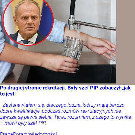
Po drugiej stronie rekrutacji. Były szef PIP zobaczył „jak
to jest”
- Zastanawiałem się, dlaczego ludzie, którzy mają bardzo
dobre kwalifikacje, podczas rozmów rekrutacyjnych nie
zawsze są pewni siebie. Teraz rozumiem, z czego to wynika
– mówi były szef PIP.
Praca
Porady
Wiadomości