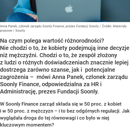
Anna Panek, członek zarządu Soonly Finance, prezes Fundacji Soonly
/ Źródło:
Materiały
prasowe
/
Soonly
Na czym polega wartość różnorodności?
Nie chodzi o to, że kobiety podejmują inne decyzje
niż mężczyźni. Chodzi o to, że zespół złożony
z ludzi o różnych doświadczeniach znacznie lepiej
dostrzega zarówno szanse, jak i potencjalne
zagrożenia – mówi Anna Panek, członek zarządu
Soonly Finance, odpowiedzialna za HR i
Administrację, prezes Fundacji Soonly.
W Soonly Finance zarząd składa się w 50 proc. z kobiet
i w 50 proc. z mężczyzn – i to bez odgórnych regulacji. Jak
wyglądała droga do tej równowagi i co było w niej
kluczowym momentem?