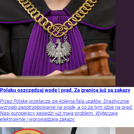
Polaku oszczędzaj wodę i prąd. Za granicą już są zakazy
Przez Polskę przetacza się kolejna fala upałów. Drastycznie
wzrosło zapotrzebowanie na wodę, a co za tym idzie na prąd.
Nasi europejscy sąsiedzi już mają problem. Wyłączają
elektrownie i wprowadzają zakazy.