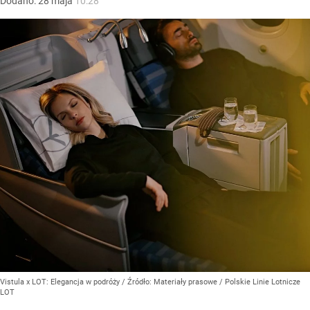
Dodano:
28
maja
10:28
Vistula x LOT: Elegancja w podróży
/ Źródło:
Materiały prasowe
/
Polskie Linie Lotnicze
LOT