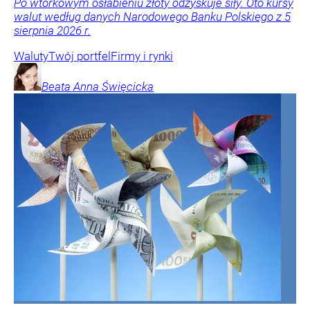
Po wtorkowym osłabieniu złoty odzyskuje siły. Oto kursy
walut według danych Narodowego Banku Polskiego z 5
sierpnia 2026 r.
Waluty
Twój portfel
Firmy i rynki
Beata Anna
Święcicka