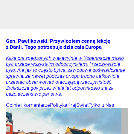
Gen. Pawlikowski: Przywiozłem cenną lekcję
z Danii. Tego potrzebuje dziś cała Europa
Kilka dni spędzonych wakacyjnie w Kopenhadze miało
być przede wszystkim odpoczynkiem. I rzeczywiście
było. Ale jak to często bywa, zawodowe doświadczenie
sprawia, że nawet podczas urlopu trudno całkowicie
przestać obserwować otaczającą rzeczywistość.
Zwłaszcza gdy przez wiele lat odpowiadało się za
bezpieczeństwo państwa.
Opinie i komentarze
Polityka
Kraj
Świat
Tylko u Nas