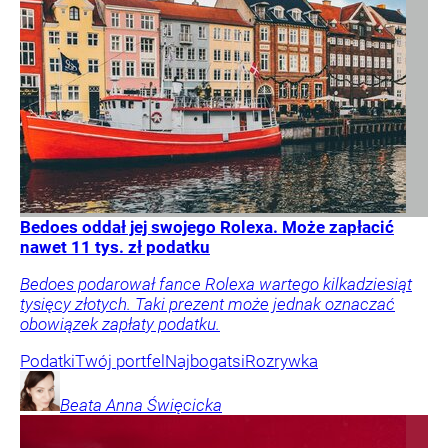
Bedoes oddał jej swojego Rolexa. Może zapłacić
nawet 11 tys. zł podatku
Bedoes podarował fance Rolexa wartego kilkadziesiąt
tysięcy złotych. Taki prezent może jednak oznaczać
obowiązek zapłaty podatku.
Podatki
Twój portfel
Najbogatsi
Rozrywka
Beata Anna
Święcicka