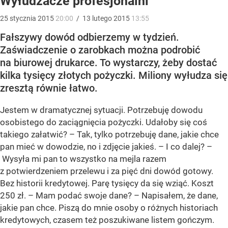
Wyłudzacze profesjonalni
25
stycznia
2015
20:00
/
13
lutego
2015
13:55
Fałszywy dowód odbierzemy w tydzień.
Zaświadczenie o zarobkach można podrobić
na biurowej drukarce. To wystarczy, żeby dostać
kilka tysięcy złotych pożyczki. Miliony wyłudza się
zresztą równie łatwo.
Jestem w dramatycznej sytuacji. Potrzebuję dowodu
osobistego do zaciągnięcia pożyczki. Udałoby się coś
takiego załatwić? – Tak, tylko potrzebuję dane, jakie chce
pan mieć w dowodzie, no i zdjęcie jakieś. – I co dalej? –
Wysyła mi pan to wszystko na mejla razem
z potwierdzeniem przelewu i za pięć dni dowód gotowy.
Bez historii kredytowej. Parę tysięcy da się wziąć. Koszt
250 zł. – Mam podać swoje dane? – Napisałem, że dane,
jakie pan chce. Piszą do mnie osoby o różnych historiach
kredytowych, czasem też poszukiwane listem gończym.