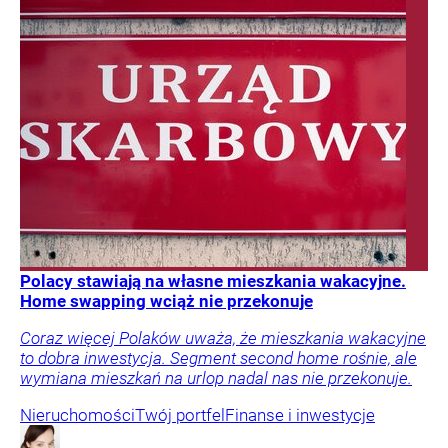
Polacy stawiają na własne mieszkania wakacyjne.
Home swapping wciąż nie przekonuje
Coraz więcej Polaków uważa, że mieszkania wakacyjne
to dobra inwestycja. Segment second home rośnie, ale
wymiana mieszkań na urlop nadal nas nie przekonuje.
Nieruchomości
Twój portfel
Finanse i inwestycje