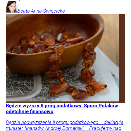
Beata Anna
Święcicka
Będzie wyższy II próg podatkowy. Sporo Polaków
odetchnie finansowo
Będzie podwyższenie II progu podatkowego – deklaruje
minister finansów Andrzej Domański – Pracujemy nad