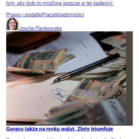
tym, aby było to możliwe jeszcze w tej kadencji.
Prawo i podatki
Praca
Wiadomości
Jowita
Flankowska
Gorąco także na rynku walut. Złoty triumfuje