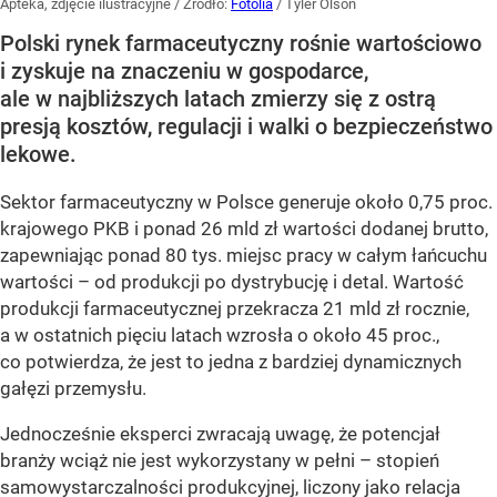
Apteka, zdjęcie ilustracyjne
/ Źródło:
Fotolia
/
Tyler Olson
Polski rynek farmaceutyczny rośnie wartościowo
i zyskuje na znaczeniu w gospodarce,
ale w najbliższych latach zmierzy się z ostrą
presją kosztów, regulacji i walki o bezpieczeństwo
lekowe.
Sektor farmaceutyczny w Polsce generuje około 0,75 proc.
krajowego PKB i ponad 26 mld zł wartości dodanej brutto,
zapewniając ponad 80 tys. miejsc pracy w całym łańcuchu
wartości – od produkcji po dystrybucję i detal. Wartość
produkcji farmaceutycznej przekracza 21 mld zł rocznie,
a w ostatnich pięciu latach wzrosła o około 45 proc.,
co potwierdza, że jest to jedna z bardziej dynamicznych
gałęzi przemysłu.
Jednocześnie eksperci zwracają uwagę, że potencjał
branży wciąż nie jest wykorzystany w pełni – stopień
samowystarczalności produkcyjnej, liczony jako relacja