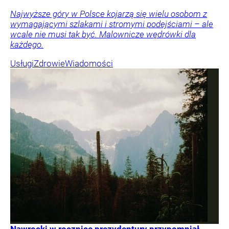
Najwyższe góry w Polsce kojarzą się wielu osobom z
wymagającymi szlakami i stromymi podejściami – ale
wcale nie musi tak być. Malownicze wędrówki dla
każdego.
Usługi
Zdrowie
Wiadomości