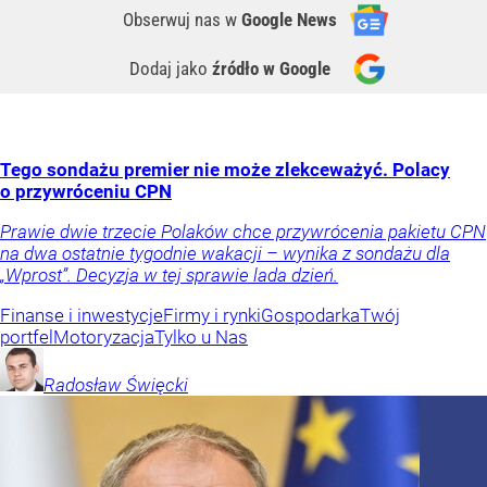
Obserwuj nas
w
Google News
Dodaj jako
źródło w Google
Tego sondażu premier nie może zlekceważyć. Polacy
o przywróceniu CPN
Prawie dwie trzecie Polaków chce przywrócenia pakietu CPN
na dwa ostatnie tygodnie wakacji – wynika z sondażu dla
„Wprost”. Decyzja w tej sprawie lada dzień.
Finanse i inwestycje
Firmy i rynki
Gospodarka
Twój
portfel
Motoryzacja
Tylko u Nas
Radosław
Święcki