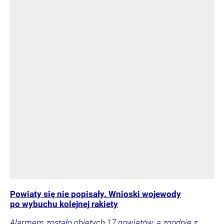
Powiaty się nie popisały. Wnioski wojewody
po wybuchu kolejnej rakiety
Alarmem zostało objętych 17 powiatów, a zgodnie z