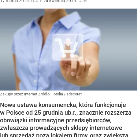
17
marca
2015
9:04
/
24
kwietnia
2015
14:09
Zakupy przez Internet
Źródło:
Fotolia
/
sdecoret
Nowa ustawa konsumencka, która funkcjonuje
w Polsce od 25 grudnia ub.r., znacznie rozszerza
obowiązki informacyjne przedsiębiorców,
zwłaszcza prowadzących sklepy internetowe
lub sprzedaż poza lokalem firmy, oraz zwiększa