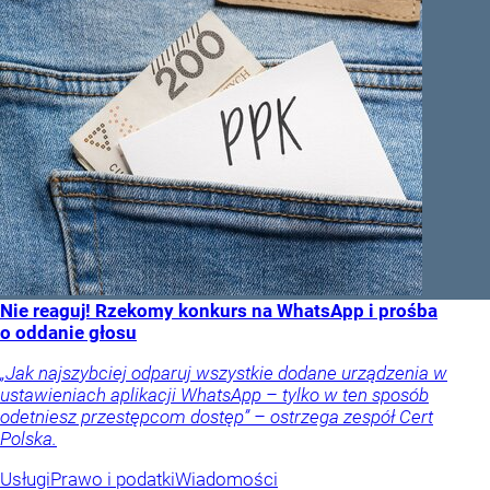
Nie reaguj! Rzekomy konkurs na WhatsApp i prośba
o oddanie głosu
„Jak najszybciej odparuj wszystkie dodane urządzenia w
ustawieniach aplikacji WhatsApp – tylko w ten sposób
odetniesz przestępcom dostęp” – ostrzega zespół Cert
Polska.
Usługi
Prawo i podatki
Wiadomości