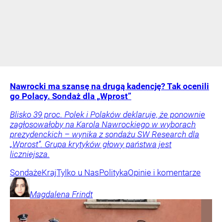
Nawrocki ma szansę na drugą kadencję? Tak ocenili
go Polacy. Sondaż dla „Wprost”
Blisko 39 proc. Polek i Polaków deklaruje, że ponownie
zagłosowałoby na Karola Nawrockiego w wyborach
prezydenckich – wynika z sondażu SW Research dla
„Wprost”. Grupa krytyków głowy państwa jest
liczniejsza.
Sondaże
Kraj
Tylko u Nas
Polityka
Opinie i komentarze
Magdalena
Frindt