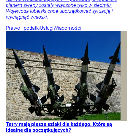
planem syreny zostały włączone tylko w siedmiu.
Wojewoda lubelski chce uporządkować sytuację i
wyciągnąć wnioski.
Prawo i podatki
Usługi
Wiadomości
Tatry mają piesze szlaki dla każdego. Które są
idealne dla początkujących?