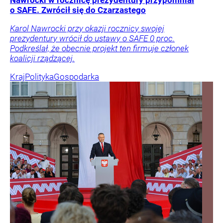
Nawrocki w rocznicę prezydentury przypomniał
o SAFE. Zwrócił się do Czarzastego
Karol Nawrocki przy okazji rocznicy swojej
prezydentury wrócił do ustawy o SAFE 0 proc.
Podkreślał, że obecnie projekt ten firmuje członek
koalicji rządzącej.
Kraj
Polityka
Gospodarka