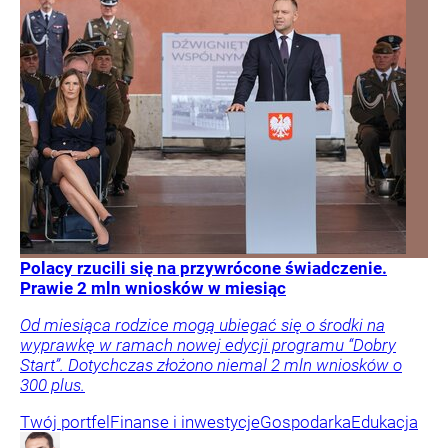
Polacy rzucili się na przywrócone świadczenie.
Prawie 2 mln wniosków w miesiąc
Od miesiąca rodzice mogą ubiegać się o środki na
wyprawkę w ramach nowej edycji programu “Dobry
Start”. Dotychczas złożono niemal 2 mln wniosków o
300 plus.
Twój portfel
Finanse i inwestycje
Gospodarka
Edukacja