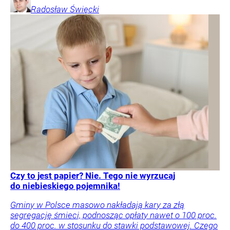
Radosław
Święcki
Czy to jest papier? Nie. Tego nie wyrzucaj
do niebieskiego pojemnika!
Gminy w Polsce masowo nakładają kary za złą
segregację śmieci, podnosząc opłaty nawet o 100 proc.
do 400 proc. w stosunku do stawki podstawowej. Czego