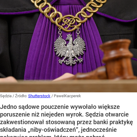
Sędzia
/ Źródło:
Shutterstock
/
PawelKacperek
Jedno sądowe pouczenie wywołało większe
poruszenie niż niejeden wyrok. Sędzia otwarcie
zakwestionował stosowaną przez banki praktykę
składania „niby-oświadczeń”, jednocześnie