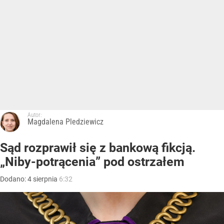
Autor:
Magdalena Pledziewicz
Sąd rozprawił się z bankową fikcją.
„Niby-potrącenia” pod ostrzałem
Dodano:
4
sierpnia
6:32