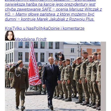
największą hańbą na karcie jego prezydentury jest
chyba zawetowanie SAFE – ocenia Mariusz Witczak z
KO. – Mamy głowę państwa, z której możemy być
dumni – kontruje Marek Jakubiak z Rozwoju Plus.
Kraj
Tylko u Nas
Polityka
Opinie i komentarze
Magdalena
Frindt