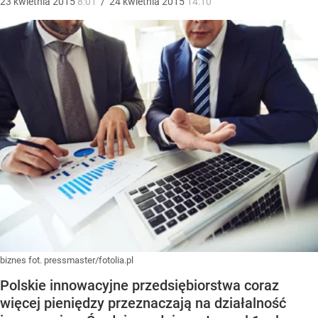
23
kwietnia
2015
8:01
/
24
kwietnia
2015
14:10
biznes fot. pressmaster/fotolia.pl
Polskie innowacyjne przedsiębiorstwa coraz
więcej pieniędzy przeznaczają na działalność