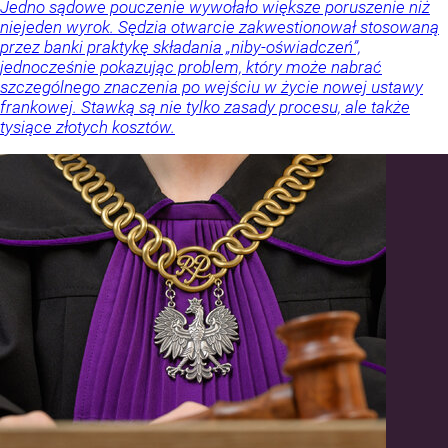
Jedno sądowe pouczenie wywołało większe poruszenie niż
niejeden wyrok. Sędzia otwarcie zakwestionował stosowaną
przez banki praktykę składania „niby-oświadczeń”,
jednocześnie pokazując problem, który może nabrać
szczególnego znaczenia po wejściu w życie nowej ustawy
frankowej. Stawką są nie tylko zasady procesu, ale także
tysiące złotych kosztów.