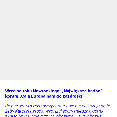
Wrze po roku Nawrockiego. „Największa hańba”
kontra „Cała Europa nam go zazdrości”
Po pierwszym roku prezydentury nic nie wskazuje na to,
żeby Karol Nawrocki wyciszył spory między dwoma
zwaśnionymi politycznymi obozami. – Dotychczas