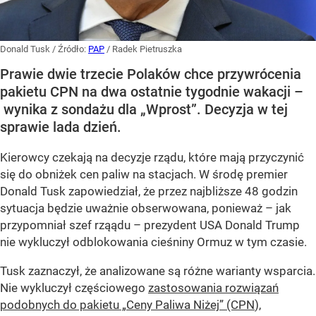
Donald Tusk
/ Źródło:
PAP
/
Radek Pietruszka
Prawie dwie trzecie Polaków chce przywrócenia
pakietu CPN na dwa ostatnie tygodnie wakacji –
wynika z sondażu dla „Wprost”. Decyzja w tej
sprawie lada dzień.
Kierowcy czekają na decyzje rządu, które mają przyczynić
się do obniżek cen paliw na stacjach. W środę premier
Donald Tusk zapowiedział, że przez najbliższe 48 godzin
sytuacja będzie uważnie obserwowana, ponieważ – jak
przypomniał szef rząądu – prezydent USA Donald Trump
nie wykluczył odblokowania cieśniny Ormuz w tym czasie.
Tusk zaznaczył, że analizowane są różne warianty wsparcia.
Nie wykluczył częściowego
zastosowania rozwiązań
podobnych do pakietu „Ceny Paliwa Niżej” (CPN
),