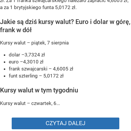
zł. Za 1 franka szwajcarskiego należało zapłacić 4,6005 zł,
a za 1 brytyjskiego funta 5,0172 zł.
Jakie są dziś kursy walut? Euro i dolar w górę,
frank w dół
Kursy walut – piątek, 7 sierpnia
dolar –3,7324 zł
euro –4,3010 zł
frank szwajcarski – 4,6005 zł
funt szterling – 5,0172 zł
Kursy walut w tym tygodniu
Kursy walut – czwartek, 6...
CZYTAJ DALEJ