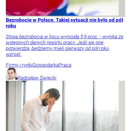
Bezrobocie w Polsce. Takiej sytuacji nie było od pół
roku
Stopa bezrobocia w lipcu wyniosła 5,9 proc. - wynika ze
wstępnych danych resortu pracy. Jeśli się one
potwierdzą, będziemy mieli pierwszy od pół roku
wzrost.
Firmy i rynki
Gospodarka
Praca
Radosław
Święcki