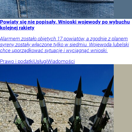
Powiaty się nie popisały. Wnioski wojewody po wybuchu
kolejnej rakiety
Alarmem zostało objętych 17 powiatów, a zgodnie z planem
syreny zostały włączone tylko w siedmiu. Wojewoda lubelski
chce uporządkować sytuację i wyciągnąć wnioski.
Prawo i podatki
Usługi
Wiadomości