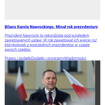
Bilans Karola Nawrockiego. Minął rok prezydentury
Prezydent Nawrocki to rekordzista pod względem
zawetowanych ustaw. W rok zawetował ich więcej niż
którykolwiek z poprzednich prezydentów w czasie
swoich rządów.
Prawo i podatki
Dodatki i programy
Wiadomości