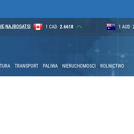
IE
NAJBOGATSI
8
1 AUD
2.6265
100 JP
2030 roku?
utrudnienia
KTURA
TRANSPORT
PALIWA
NIERUCHOMOSCI
ROLNICTWO
acy o przywróceniu CPN