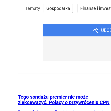
Gospodarka
Finanse i inwes
UDO
Tego sondażu premier nie może
zlekceważyć. Polacy o przywróceniu CPN