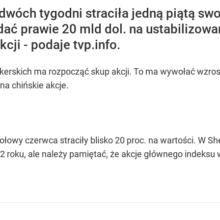
dwóch tygodni straciła jedną piątą swo
ać prawie 20 mld dol. na ustabilizowa
ji - podaje tvp.info.
okerskich ma rozpocząć skup akcji. To ma wywołać wzrost
a chińskie akcje.
ołowy czerwca straciły blisko 20 proc. na wartości. W Sh
 roku, ale należy pamiętać, że akcje głównego indeksu w S