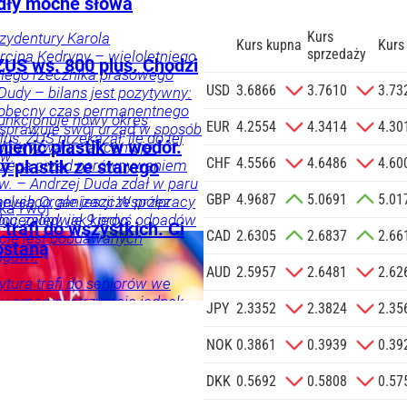
dły mocne słowa
Kurs
ezydentury Karola
Kurs kupna
Kurs
sprzedaży
cina Kędryny – wieloletniego
ZUS ws. 800 plus. Chodzi
yłego rzecznika prasowego
zgodę na
USD
3.6866
3.7610
3.73
Dudy – bilans jest pozytywny:
 na podany
 obecny czas permanentnego
unkcjonuje nowy okres
informacji
EUR
4.2554
4.3414
4.30
 sprawuje swój urząd w sposób
s. ZUS przekazał, ile do tej
Agencji
ienić plastik w wodór.
 do wyzwań – akcentuje.
ów.
Reklamowej
CHF
4.5566
4.6486
4.60
trzega przed porównywaniem
y plastik ze starego
 o.o. w imieniu
w. – Andrzej Duda zdał w paru
GBP
4.9687
5.0691
5.01
a zlecenie jej
elująco, ale jeszcze przez
anych Organizacji Współpracy
ka
Twój
doceniony, jak kiedyś
ju, zaledwie 9 proc. odpadów
znesowych.
 trafi do wszystkich. Ci
CAD
2.6305
2.6837
2.66
i, a po latach się to zmieniło
ecie jest poddawanych
dostaną
znik Andrzeja Dudy.
ngowi.
 SIĘ
AUD
2.5957
2.6481
2.62
tura trafi do seniorów we
y emeryci otrzymają jednak
JPY
2.3352
2.3824
2.35
 nie dostanie świadczenia
ka
NOK
0.3861
0.3939
0.39
DKK
0.5692
0.5808
0.57