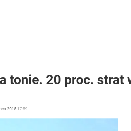
rzezi wołyńskiej
też trafią do automatów
ał termin
a tonie. 20 proc. strat
ipca
2015
17:59