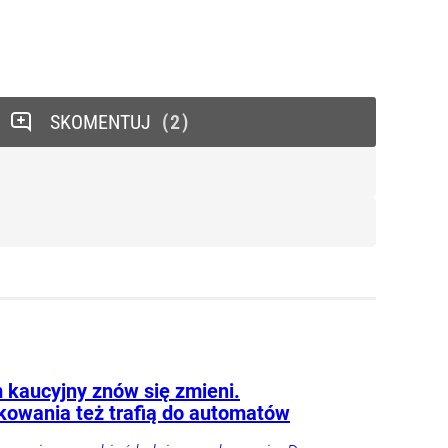
SKOMENTUJ
2
 kaucyjny znów się zmieni.
kowania też trafią do automatów