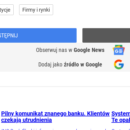
tycje
Firmy i rynki
STĘPNIJ
Obserwuj nas
w
Google News
Dodaj jako
źródło w Google
Pilny komunikat znanego banku. Klientów
System
czekają utrudnienia
Te opa