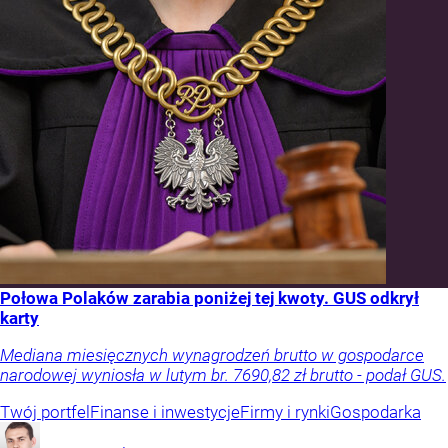
Połowa Polaków zarabia poniżej tej kwoty. GUS odkrył
karty
Mediana miesięcznych wynagrodzeń brutto w gospodarce
narodowej wyniosła w lutym br. 7690,82 zł brutto - podał GUS.
Twój portfel
Finanse i inwestycje
Firmy i rynki
Gospodarka