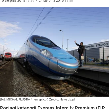
10
sierpnia
2015
13:29
/
24
sierpnia
2015
13:58
(fot. MICHAL FLUDRA / newspix.pl)
Źródło:
Newspix.pl
Pociągi kategorii Express Intercity Premium (EIP,