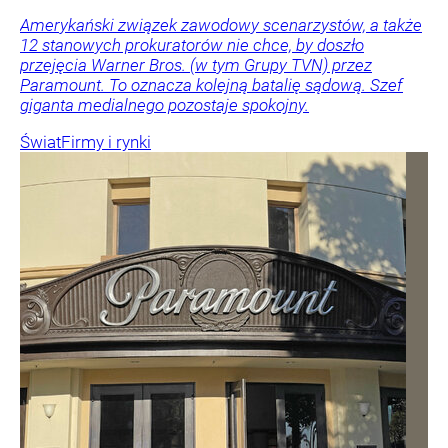
Amerykański związek zawodowy scenarzystów, a także
12 stanowych prokuratorów nie chce, by doszło
przejęcia Warner Bros. (w tym Grupy TVN) przez
Paramount. To oznacza kolejną batalię sądową. Szef
giganta medialnego pozostaje spokojny.
Świat
Firmy i rynki