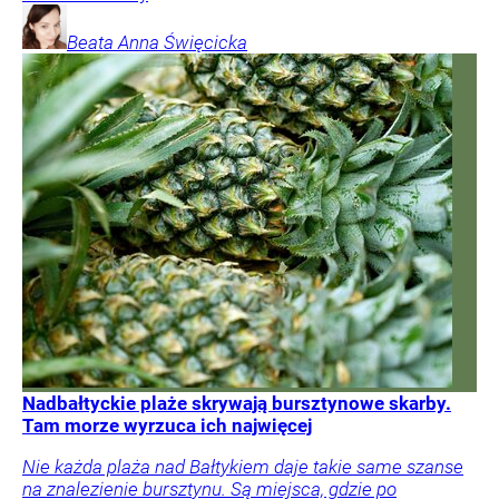
Beata Anna
Święcicka
Nadbałtyckie plaże skrywają bursztynowe skarby.
Tam morze wyrzuca ich najwięcej
Nie każda plaża nad Bałtykiem daje takie same szanse
na znalezienie bursztynu. Są miejsca, gdzie po