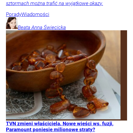
sztormach można trafić na wyjątkowe okazy.
Porady
Wiadomości
Beata Anna
Święcicka
TVN zmieni właściciela. Nowe wieści ws. fuzji,
Paramount poniesie milionowe straty?