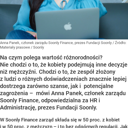
Anna Panek, członek zarządu Soonly Finance, prezes Fundacji Soonly
/ Źródło:
Materiały prasowe
/
Soonly
Na czym polega wartość różnorodności?
Nie chodzi o to, że kobiety podejmują inne decyzje
niż mężczyźni. Chodzi o to, że zespół złożony
z ludzi o różnych doświadczeniach znacznie lepiej
dostrzega zarówno szanse, jak i potencjalne
zagrożenia – mówi Anna Panek, członek zarządu
Soonly Finance, odpowiedzialna za HR i
Administrację, prezes Fundacji Soonly.
W Soonly Finance zarząd składa się w 50 proc. z kobiet
i w 50 proc. z mężczyzn – i to bez odgórnych regulacji. Jak