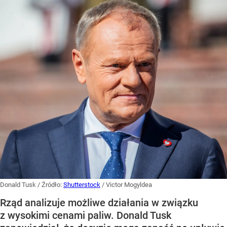
Donald Tusk
/ Źródło:
Shutterstock
/
Victor Mogyldea
Rząd analizuje możliwe działania w związku
z wysokimi cenami paliw. Donald Tusk