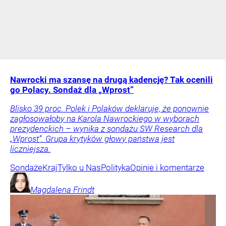
Nawrocki ma szansę na drugą kadencję? Tak ocenili
go Polacy. Sondaż dla „Wprost”
Blisko 39 proc. Polek i Polaków deklaruje, że ponownie
zagłosowałoby na Karola Nawrockiego w wyborach
prezydenckich – wynika z sondażu SW Research dla
„Wprost”. Grupa krytyków głowy państwa jest
liczniejsza.
Sondaże
Kraj
Tylko u Nas
Polityka
Opinie i komentarze
Magdalena
Frindt