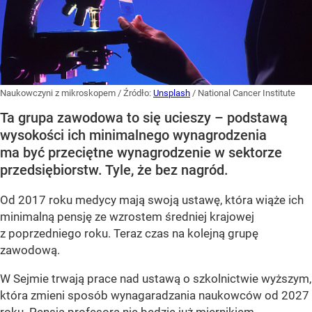
Naukowczyni z mikroskopem
/ Źródło:
Unsplash
/
National Cancer Institute
Ta grupa zawodowa to się ucieszy – podstawą
wysokości ich minimalnego wynagrodzenia
ma być przeciętne wynagrodzenie w sektorze
przedsiębiorstw. Tyle, że bez nagród.
Od 2017 roku medycy mają swoją ustawę, która wiąże ich
minimalną pensję ze wzrostem średniej krajowej
z poprzedniego roku. Teraz czas na kolejną grupę
zawodową.
W Sejmie trwają prace nad ustawą o szkolnictwie wyższym,
która zmieni sposób wynagaradzania naukowców od 2027
roku. Pensja profesora nie będzie już miernikiem