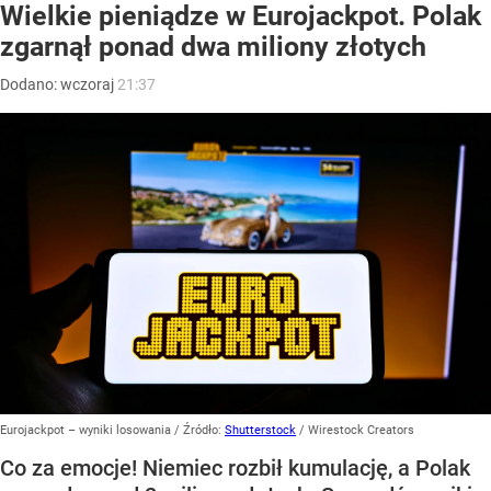
Wielkie pieniądze w Eurojackpot. Polak
zgarnął ponad dwa miliony złotych
Dodano:
wczoraj
21:37
Eurojackpot – wyniki losowania
/ Źródło:
Shutterstock
/
Wirestock Creators
Co za emocje! Niemiec rozbił kumulację, a Polak