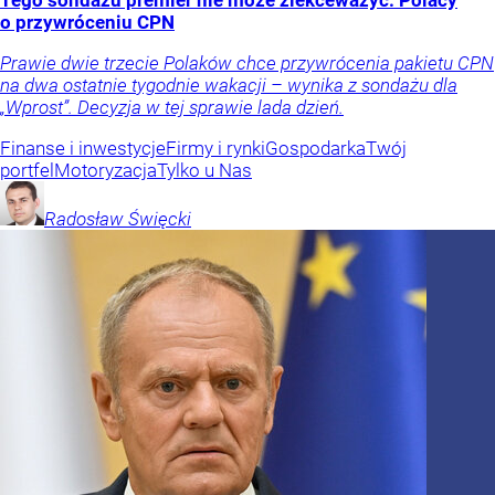
Tego sondażu premier nie może zlekceważyć. Polacy
o przywróceniu CPN
Prawie dwie trzecie Polaków chce przywrócenia pakietu CPN
na dwa ostatnie tygodnie wakacji – wynika z sondażu dla
„Wprost”. Decyzja w tej sprawie lada dzień.
Finanse i inwestycje
Firmy i rynki
Gospodarka
Twój
portfel
Motoryzacja
Tylko u Nas
Radosław
Święcki