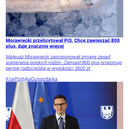
Morawiecki przelicytował PiS. Chce zawieszać 800
plus, daje znacznie więcej
Mateusz Morawiecki zaproponował zmianę zasad
wspierania polskich rodzin. Zamiast 800 plus proponuje
pensję rodzicielską w wysokości 3600 zł.
Kraj
Polityka
Gospodarka