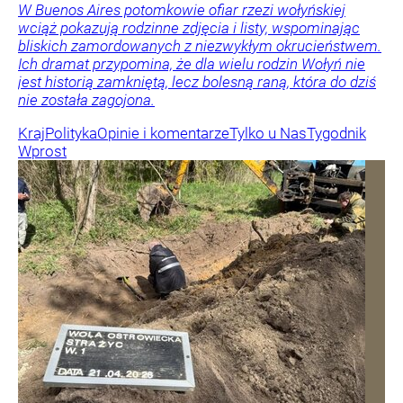
W Buenos Aires potomkowie ofiar rzezi wołyńskiej
wciąż pokazują rodzinne zdjęcia i listy, wspominając
bliskich zamordowanych z niezwykłym okrucieństwem.
Ich dramat przypomina, że dla wielu rodzin Wołyń nie
jest historią zamkniętą, lecz bolesną raną, która do dziś
nie została zagojona.
Kraj
Polityka
Opinie i komentarze
Tylko u Nas
Tygodnik
Wprost