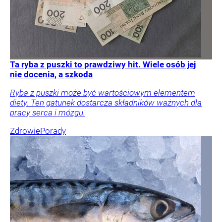
Ta ryba z puszki to prawdziwy hit. Wiele osób jej
nie docenia, a szkoda
Ryba z puszki może być wartościowym elementem
diety. Ten gatunek dostarcza składników ważnych dla
pracy serca i mózgu.
Zdrowie
Porady