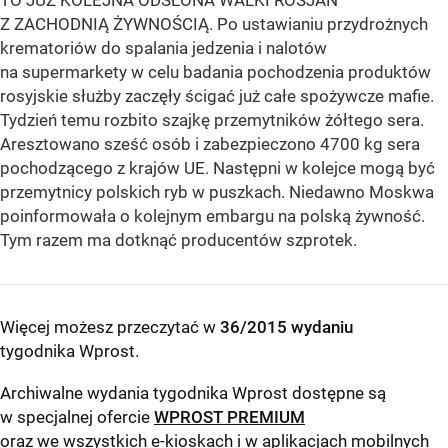
TO JUŻ KOLEJNA ODSŁONA WALKI ROSJAN
Z ZACHODNIĄ ŻYWNOŚCIĄ. Po ustawianiu przydrożnych
krematoriów do spalania jedzenia i nalotów
na supermarkety w celu badania pochodzenia produktów
rosyjskie służby zaczęły ścigać już całe spożywcze mafie.
Tydzień temu rozbito szajkę przemytników żółtego sera.
Aresztowano sześć osób i zabezpieczono 4700 kg sera
pochodzącego z krajów UE. Następni w kolejce mogą być
przemytnicy polskich ryb w puszkach. Niedawno Moskwa
poinformowała o kolejnym embargu na polską żywność.
Tym razem ma dotknąć producentów szprotek.
Więcej możesz przeczytać w
36/2015 wydaniu
tygodnika Wprost
.
Archiwalne wydania tygodnika Wprost dostępne są
w specjalnej ofercie
WPROST PREMIUM
oraz we wszystkich e-kioskach i w aplikacjach mobilnych