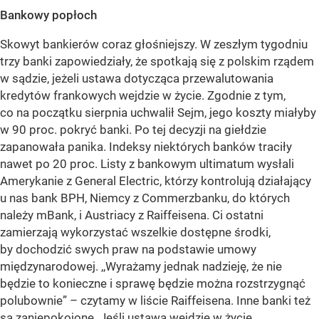
Bankowy popłoch
Skowyt bankierów coraz głośniejszy. W zeszłym tygodniu
trzy banki zapowiedziały, że spotkają się z polskim rządem
w sądzie, jeżeli ustawa dotycząca przewalutowania
kredytów frankowych wejdzie w życie. Zgodnie z tym,
co na początku sierpnia uchwalił Sejm, jego koszty miałyby
w 90 proc. pokryć banki. Po tej decyzji na giełdzie
zapanowała panika. Indeksy niektórych banków traciły
nawet po 20 proc. Listy z bankowym ultimatum wysłali
Amerykanie z General Electric, którzy kontrolują działający
u nas bank BPH, Niemcy z Commerzbanku, do których
należy mBank, i Austriacy z Raiffeisena. Ci ostatni
zamierzają wykorzystać wszelkie dostępne środki,
by dochodzić swych praw na podstawie umowy
międzynarodowej. ,,Wyrażamy jednak nadzieję, że nie
będzie to konieczne i sprawę będzie można rozstrzygnąć
polubownie” – czytamy w liście Raiffeisena. Inne banki też
są zaniepokojone. Jeśli ustawa wejdzie w życie,