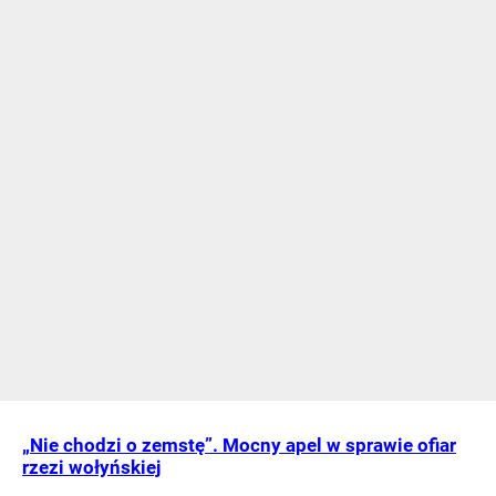
„Nie chodzi o zemstę”. Mocny apel w sprawie ofiar
rzezi wołyńskiej