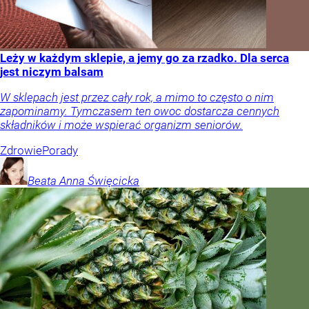
Leży w każdym sklepie, a jemy go za rzadko. Dla serca
jest niczym balsam
W sklepach jest przez cały rok, a mimo to często o nim
zapominamy. Tymczasem ten owoc dostarcza cennych
składników i może wspierać organizm seniorów.
Zdrowie
Porady
Beata Anna
Święcicka