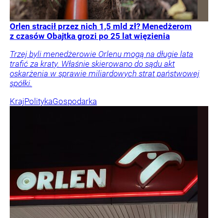
Orlen stracił przez nich 1,5 mld zł? Menedżerom
z czasów Obajtka grozi po 25 lat więzienia
Trzej byli menedżerowie Orlenu mogą na długie lata
trafić za kraty. Właśnie skierowano do sądu akt
oskarżenia w sprawie miliardowych strat państwowej
spółki.
Kraj
Polityka
Gospodarka