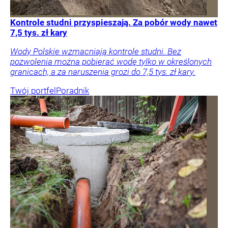
Kontrole studni przyspieszają. Za pobór wody nawet
7,5 tys. zł kary
Wody Polskie wzmacniają kontrole studni. Bez
pozwolenia można pobierać wodę tylko w określonych
granicach, a za naruszenia grozi do 7,5 tys. zł kary.
Twój portfel
Poradnik