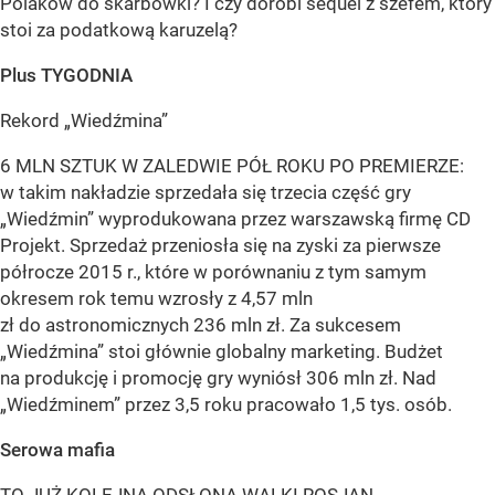
Polaków do skarbówki? I czy dorobi sequel z szefem, który
stoi za podatkową karuzelą?
Plus TYGODNIA
Rekord „Wiedźmina”
6 MLN SZTUK W ZALEDWIE PÓŁ ROKU PO PREMIERZE:
w takim nakładzie sprzedała się trzecia część gry
„Wiedźmin” wyprodukowana przez warszawską firmę CD
Projekt. Sprzedaż przeniosła się na zyski za pierwsze
półrocze 2015 r., które w porównaniu z tym samym
okresem rok temu wzrosły z 4,57 mln
zł do astronomicznych 236 mln zł. Za sukcesem
„Wiedźmina” stoi głównie globalny marketing. Budżet
na produkcję i promocję gry wyniósł 306 mln zł. Nad
„Wiedźminem” przez 3,5 roku pracowało 1,5 tys. osób.
Serowa mafia