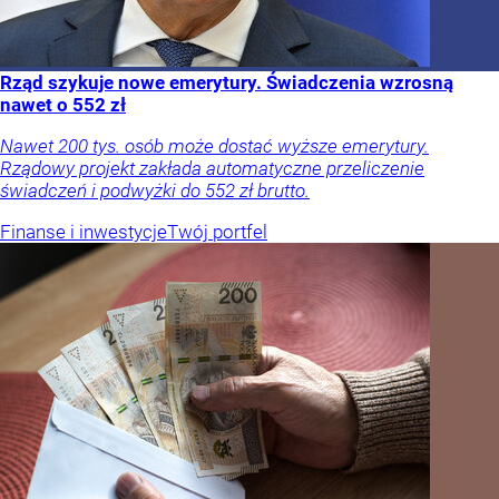
Rząd szykuje nowe emerytury. Świadczenia wzrosną
nawet o 552 zł
Nawet 200 tys. osób może dostać wyższe emerytury.
Rządowy projekt zakłada automatyczne przeliczenie
świadczeń i podwyżki do 552 zł brutto.
Finanse i inwestycje
Twój portfel