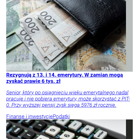
Rezygnują z 13. i 14. emerytury. W zamian mogą
zyskać prawie 6 tys. zł
Senior, który po osiągnięciu wieku emerytalnego nadal
pracuje i nie pobiera emerytury, może skorzystać z PIT-
0. Przy wyższej pensji zysk sięga 5976 zł rocznie.
Finanse i inwestycje
Podatki