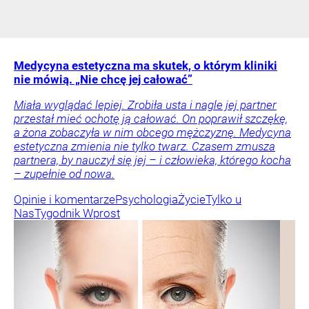
Medycyna estetyczna ma skutek, o którym kliniki
nie mówią. „Nie chcę jej całować”
Miała wyglądać lepiej. Zrobiła usta i nagle jej partner
przestał mieć ochotę ją całować. On poprawił szczękę,
a żona zobaczyła w nim obcego mężczyznę. Medycyna
estetyczna zmienia nie tylko twarz. Czasem zmusza
partnera, by nauczył się jej – i człowieka, którego kocha
– zupełnie od nowa.
Opinie i komentarze
Psychologia
Życie
Tylko u
Nas
Tygodnik Wprost