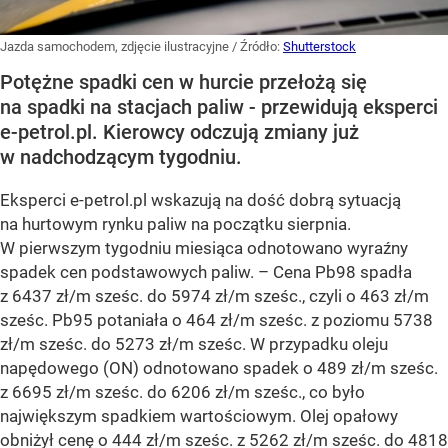
Jazda samochodem, zdjęcie ilustracyjne
/ Źródło:
Shutterstock
Potężne spadki cen w hurcie przełożą się
na spadki na stacjach paliw - przewidują eksperci
e-petrol.pl. Kierowcy odczują zmiany już
w nadchodzącym tygodniu.
Eksperci e-petrol.pl wskazują na dość dobrą sytuacją
na hurtowym rynku paliw na początku sierpnia.
W pierwszym tygodniu miesiąca odnotowano wyraźny
spadek cen podstawowych paliw. –
Cena Pb98 spadła
z 6437 zł/m sześc. do 5974 zł/m sześc., czyli o 463 zł/m
sześc. Pb95 potaniała o 464 zł/m sześc. z poziomu 5738
zł/m sześc. do 5273 zł/m sześc. W przypadku oleju
napędowego (ON) odnotowano spadek o 489 zł/m sześc.
z 6695 zł/m sześc. do 6206 zł/m sześc., co było
największym spadkiem wartościowym. Olej opałowy
obniżył cenę o 444 zł/m sześc. z 5262 zł/m sześc. do 4818