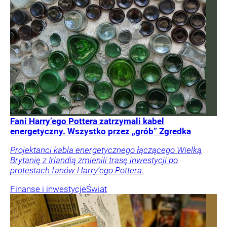
Fani Harry’ego Pottera zatrzymali kabel
energetyczny. Wszystko przez „grób” Zgredka
Projektanci kabla energetycznego łączącego Wielką
Brytanię z Irlandią zmienili trasę inwestycji po
protestach fanów Harry’ego Pottera.
Finanse i inwestycje
Świat