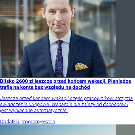
Blisko 2600 zł jeszcze przed końcem wakacji. Pieniądze
trafią na konta bez względu na dochód
Jeszcze przed końcem wakacji część pracowników otrzyma
świadczenie urlopowe. Wsparcie nie zależy od dochodów i
jest wypłacane automatycznie.
Dodatki i programy
Praca