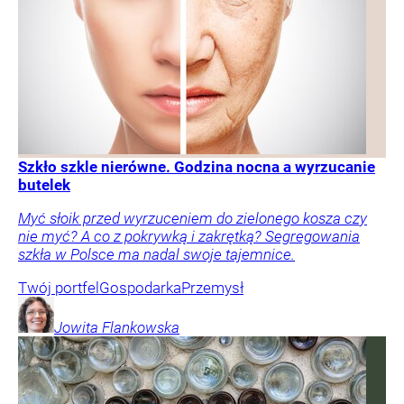
Szkło szkle nierówne. Godzina nocna a wyrzucanie
butelek
Myć słoik przed wyrzuceniem do zielonego kosza czy
nie myć? A co z pokrywką i zakrętką? Segregowania
szkła w Polsce ma nadal swoje tajemnice.
Twój portfel
Gospodarka
Przemysł
Jowita
Flankowska