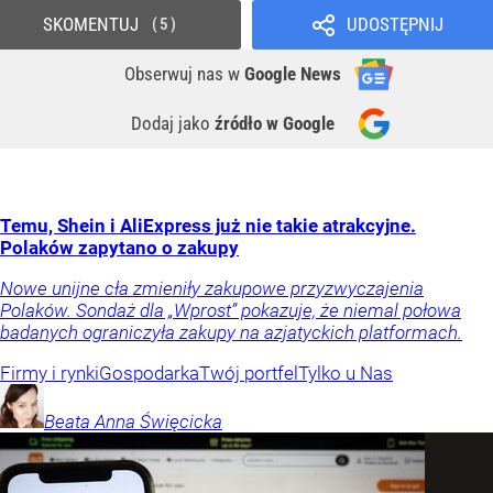
SKOMENTUJ
UDOSTĘPNIJ
5
Obserwuj nas
w
Google News
Dodaj jako
źródło w Google
Temu, Shein i AliExpress już nie takie atrakcyjne.
Polaków zapytano o zakupy
Nowe unijne cła zmieniły zakupowe przyzwyczajenia
Polaków. Sondaż dla „Wprost” pokazuje, że niemal połowa
badanych ograniczyła zakupy na azjatyckich platformach.
Firmy i rynki
Gospodarka
Twój portfel
Tylko u Nas
Beata Anna
Święcicka