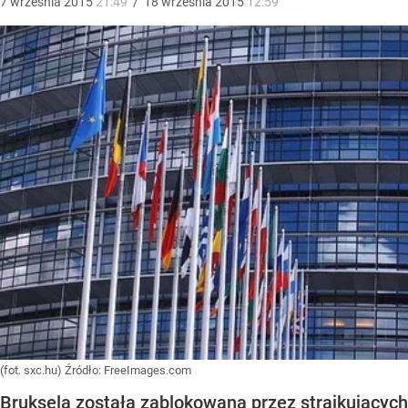
7
września
2015
21:49
/
18
września
2015
12:59
(fot. sxc.hu)
Źródło:
FreeImages.com
Bruksela została zablokowana przez strajkujących