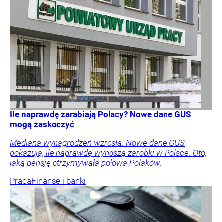
Ile naprawdę zarabiają Polacy? Nowe dane GUS
mogą zaskoczyć
Mediana wynagrodzeń wzrosła. Nowe dane GUS
pokazują, ile naprawdę wynoszą zarobki w Polsce. Oto,
jaką pensję otrzymywała połowa Polaków.
Praca
Finanse i banki