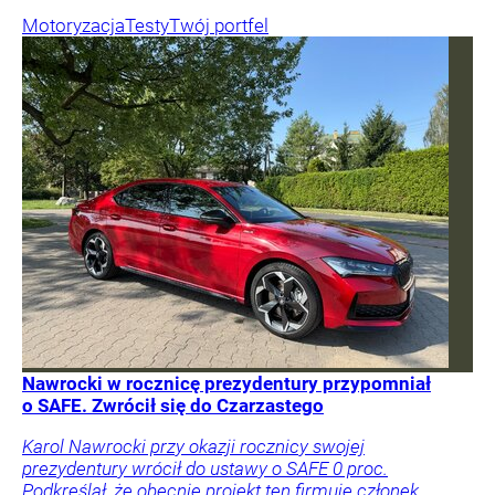
Motoryzacja
Testy
Twój portfel
Nawrocki w rocznicę prezydentury przypomniał
o SAFE. Zwrócił się do Czarzastego
Karol Nawrocki przy okazji rocznicy swojej
prezydentury wrócił do ustawy o SAFE 0 proc.
Podkreślał, że obecnie projekt ten firmuje członek