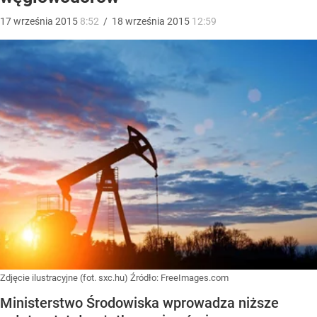
17
września
2015
8:52
/
18
września
2015
12:59
Zdjęcie ilustracyjne (fot. sxc.hu)
Źródło:
FreeImages.com
Ministerstwo Środowiska wprowadza niższe