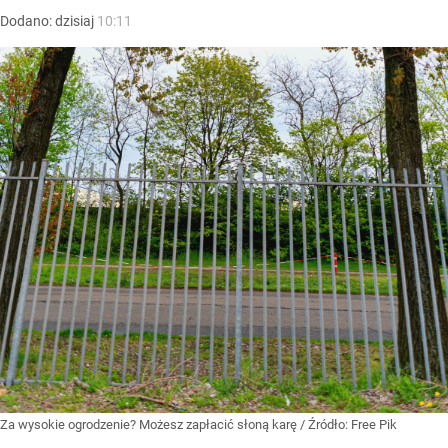
Dodano:
dzisiaj
10:11
Za wysokie ogrodzenie? Możesz zapłacić słoną karę
/ Źródło:
Free Pik