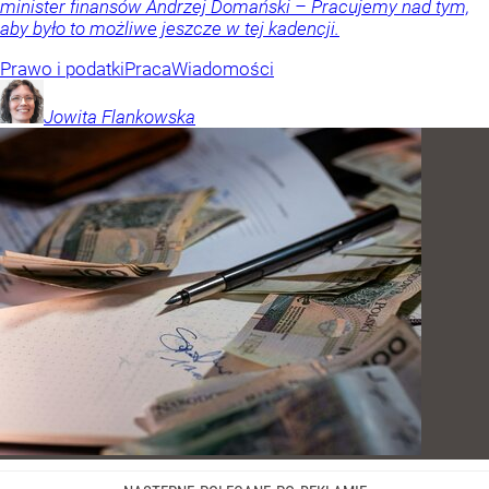
minister finansów Andrzej Domański – Pracujemy nad tym,
aby było to możliwe jeszcze w tej kadencji.
Prawo i podatki
Praca
Wiadomości
Jowita
Flankowska