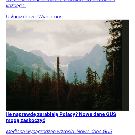
każdego.
Usługi
Zdrowie
Wiadomości
Ile naprawdę zarabiają Polacy? Nowe dane GUS
mogą zaskoczyć
Mediana wynagrodzeń wzrosła. Nowe dane GUS