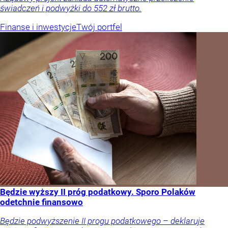
świadczeń i podwyżki do 552 zł brutto.
Finanse i inwestycje
Twój portfel
Będzie wyższy II próg podatkowy. Sporo Polaków
odetchnie finansowo
Będzie podwyższenie II progu podatkowego – deklaruje