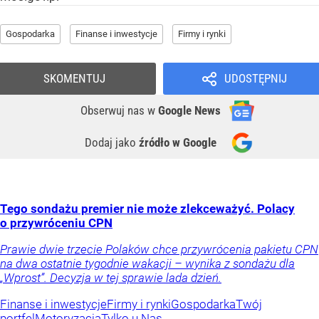
Gospodarka
Finanse i inwestycje
Firmy i rynki
SKOMENTUJ
UDOSTĘPNIJ
Obserwuj nas
w
Google News
Dodaj jako
źródło w Google
Tego sondażu premier nie może zlekceważyć. Polacy
o przywróceniu CPN
Prawie dwie trzecie Polaków chce przywrócenia pakietu CPN
na dwa ostatnie tygodnie wakacji – wynika z sondażu dla
„Wprost”. Decyzja w tej sprawie lada dzień.
Finanse i inwestycje
Firmy i rynki
Gospodarka
Twój
portfel
Motoryzacja
Tylko u Nas