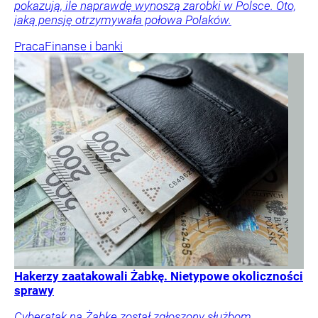
pokazują, ile naprawdę wynoszą zarobki w Polsce. Oto,
jaką pensję otrzymywała połowa Polaków.
Praca
Finanse i banki
Hakerzy zaatakowali Żabkę. Nietypowe okoliczności
sprawy
Cyberatak na Żabkę został zgłoszony służbom.