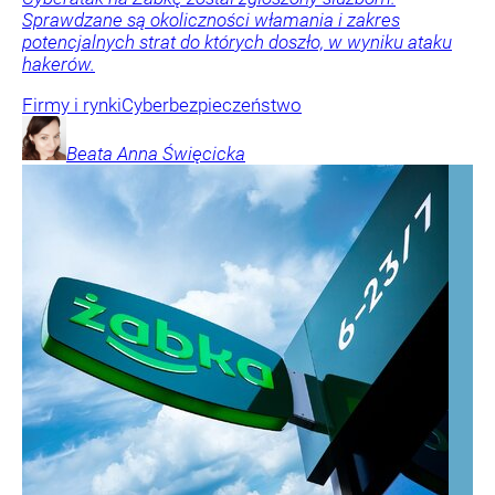
Sprawdzane są okoliczności włamania i zakres
potencjalnych strat do których doszło, w wyniku ataku
hakerów.
Firmy i rynki
Cyberbezpieczeństwo
Beata Anna
Święcicka