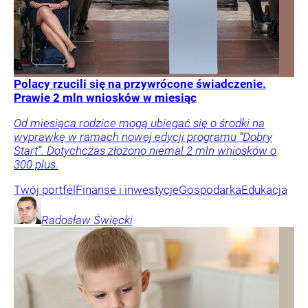
Polacy rzucili się na przywrócone świadczenie.
Prawie 2 mln wniosków w miesiąc
Od miesiąca rodzice mogą ubiegać się o środki na
wyprawkę w ramach nowej edycji programu “Dobry
Start”. Dotychczas złożono niemal 2 mln wniosków o
300 plus.
Twój portfel
Finanse i inwestycje
Gospodarka
Edukacja
Radosław
Święcki