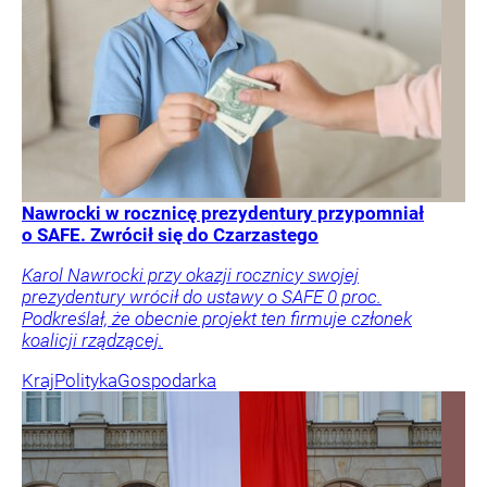
Nawrocki w rocznicę prezydentury przypomniał
o SAFE. Zwrócił się do Czarzastego
Karol Nawrocki przy okazji rocznicy swojej
prezydentury wrócił do ustawy o SAFE 0 proc.
Podkreślał, że obecnie projekt ten firmuje członek
koalicji rządzącej.
Kraj
Polityka
Gospodarka