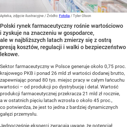
Apteka, zdjęcie ilustracyjne
/ Źródło:
Fotolia
/
Tyler Olson
Polski rynek farmaceutyczny rośnie wartościowo
i zyskuje na znaczeniu w gospodarce,
ale w najbliższych latach zmierzy się z ostrą
presją kosztów, regulacji i walki o bezpieczeństwo
lekowe.
Sektor farmaceutyczny w Polsce generuje około 0,75 proc.
krajowego PKB i ponad 26 mld zł wartości dodanej brutto,
zapewniając ponad 80 tys. miejsc pracy w całym łańcuchu
wartości – od produkcji po dystrybucję i detal. Wartość
produkcji farmaceutycznej przekracza 21 mld zł rocznie,
a w ostatnich pięciu latach wzrosła o około 45 proc.,
co potwierdza, że jest to jedna z bardziej dynamicznych
gałęzi przemysłu.
Jednocześnie eksperci zwracają uwagę, że potencjał