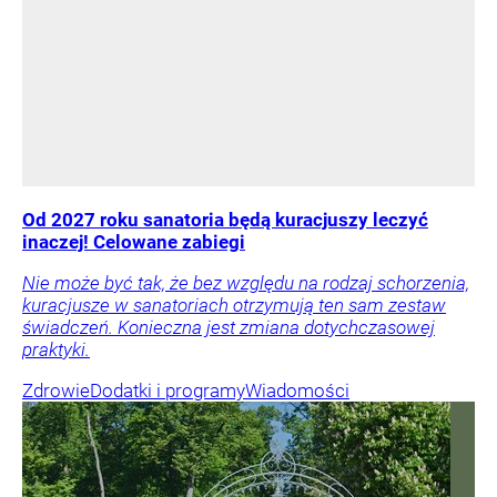
Od 2027 roku sanatoria będą kuracjuszy leczyć
inaczej! Celowane zabiegi
Nie może być tak, że bez względu na rodzaj schorzenia,
kuracjusze w sanatoriach otrzymują ten sam zestaw
świadczeń. Konieczna jest zmiana dotychczasowej
praktyki.
Zdrowie
Dodatki i programy
Wiadomości