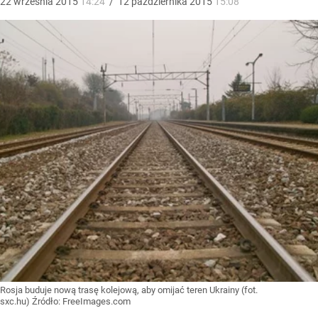
22
września
2015
14:24
/
12
października
2015
15:08
Rosja buduje nową trasę kolejową, aby omijać teren Ukrainy (fot.
sxc.hu)
Źródło:
FreeImages.com