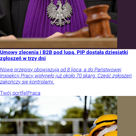
Umowy zlecenia i B2B pod lupą. PIP dostała dziesiątki
zgłoszeń w trzy dni
Nowe przepisy obowiązują od 8 lipca, a do Państwowej
Inspekcji Pracy wpłynęło już około 70 skarg. Część zgłoszeń
zakończy się kontrolami.
Twój portfel
Praca