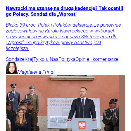
Nawrocki ma szansę na drugą kadencję? Tak ocenili
go Polacy. Sondaż dla „Wprost”
Blisko 39 proc. Polek i Polaków deklaruje, że ponownie
zagłosowałoby na Karola Nawrockiego w wyborach
prezydenckich – wynika z sondażu SW Research dla
„Wprost”. Grupa krytyków głowy państwa jest
liczniejsza.
Sondaże
Kraj
Tylko u Nas
Polityka
Opinie i komentarze
Magdalena
Frindt