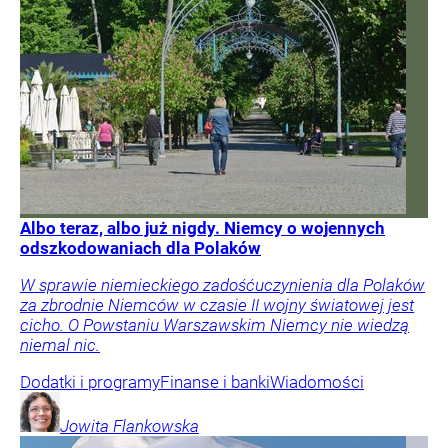
Albo teraz, albo już nigdy. Niemcy o wojennych
odszkodowaniach dla Polaków
W sprawie niemieckiego zadośćuczynienia dla Polaków
za zbrodnie Niemców w czasie II wojny światowej jest
cicho. O Powstaniu Warszawskim Niemcy nie wiedzą
niemal nic.
Dodatki i programy
Finanse i banki
Wiadomości
Jowita
Flankowska