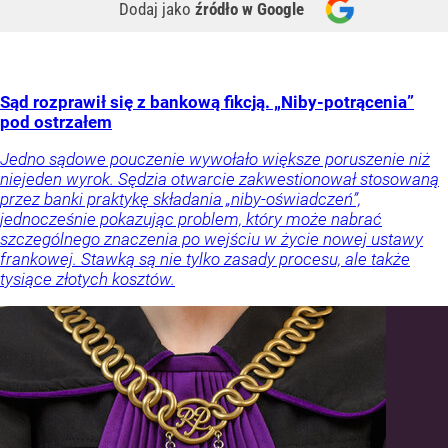
Dodaj jako
źródło w Google
Sąd rozprawił się z bankową fikcją. „Niby-potrącenia”
pod ostrzałem
Jedno sądowe pouczenie wywołało większe poruszenie niż
niejeden wyrok. Sędzia otwarcie zakwestionował stosowaną
przez banki praktykę składania „niby-oświadczeń”,
jednocześnie pokazując problem, który może nabrać
szczególnego znaczenia po wejściu w życie nowej ustawy
frankowej. Stawką są nie tylko zasady procesu, ale także
tysiące złotych kosztów.