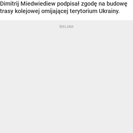
Dimitrij Miedwiediew podpisał zgodę na budowę
trasy kolejowej omijającej terytorium Ukrainy.