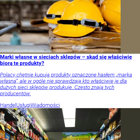
Marki własne w sieciach sklepów – skąd się właściwie
biorą te produkty?
Polacy chętnie kupują produkty oznaczone hasłem „marka
własna”, ale w ogóle nie sprawdzają kto właściwie je dla
dużych sieci sklepów produkuje. Często znają tych
producentów.
Handel
Usługi
Wiadomości