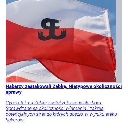
Hakerzy zaatakowali Żabkę. Nietypowe okoliczności
sprawy
Cyberatak na Żabkę został zgłoszony służbom.
Sprawdzane są okoliczności włamania i zakres
potencjalnych strat do których doszło, w wyniku ataku
hakerów.