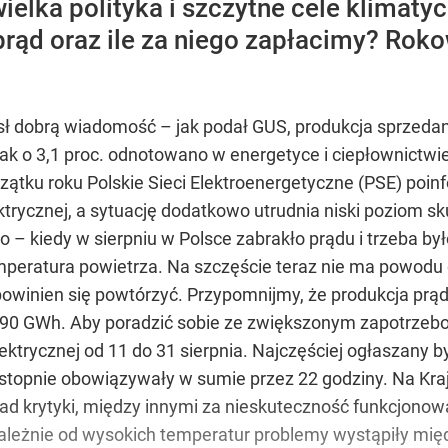
ielka polityka i szczytne cele klimatyc
rąd oraz ile za niego zapłacimy? Roko
sł dobrą wiadomość – jak podał GUS, produkcja sprzedan
ak o 3,1 proc. odnotowano w energetyce i ciepłownictwie
czątku roku Polskie Sieci Elektroenergetyczne (PSE) poin
ktrycznej, a sytuację dodatkowo utrudnia niski poziom s
o – kiedy w sierpniu w Polsce zabrakło prądu i trzeba b
emperatura powietrza. Na szczęście teraz nie ma powodu
owinien się powtórzyć. Przypomnijmy, że produkcja prąd
 090 GWh. Aby poradzić sobie ze zwiększonym zapotrze
ektrycznej od 11 do 31 sierpnia. Najczęściej ogłaszany by
 stopnie obowiązywały w sumie przez 22 godziny. Na Kr
 grad krytyki, między innymi za nieskuteczność funkcjo
ezależnie od wysokich temperatur problemy wystąpiły międ