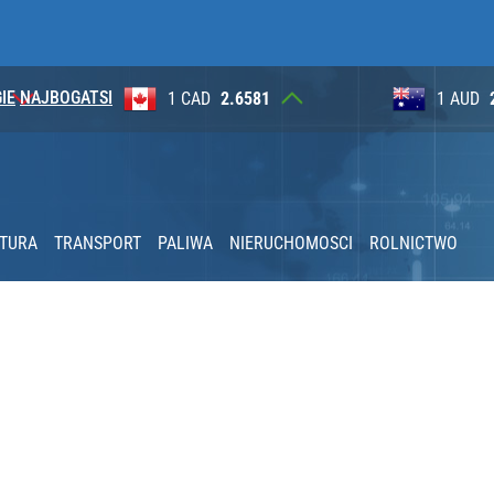
IE
NAJBOGATSI
1
1 AUD
2.6230
100 JP
też trafią do automatów
awet 5 tys. zł na rękę
KTURA
TRANSPORT
PALIWA
NIERUCHOMOSCI
ROLNICTWO
ał termin