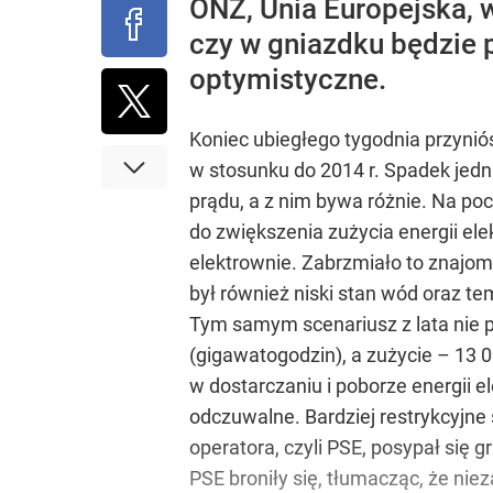
ONZ, Unia Europejska, w
czy w gniazdku będzie p
optymistyczne.
Koniec ubiegłego tygodnia przynió
w stosunku do 2014 r. Spadek jedn
prądu, a z nim bywa różnie. Na po
do zwiększenia zużycia energii ele
elektrownie. Zabrzmiało to znajom
był również niski stan wód oraz t
Tym samym scenariusz z lata nie p
(gigawatogodzin), a zużycie – 13
w dostarczaniu i poborze energii el
odczuwalne. Bardziej restrykcyjne
operatora, czyli PSE, posypał się
PSE broniły się, tłumacząc, że ni