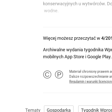
konserwacyjnych u wytwórców. Do t
wodne.
Więcej możesz przeczytać w
4/20
Archiwalne wydania tygodnika Wpr
mobilnych
App Store
i
Google Play
.
© ℗
Materiał chroniony prawem a
Dalsze rozpowszechnianie ar
Regulamin i warunki licencj
Gospodarka
Tygodnik Wpro