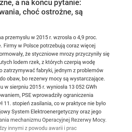
zne, a na końcu pytanie:
wania, choć ostrożne, są
a przemysłu w 2015 r. wzrosła o 4,9 proc.
. Firmy w Polsce potrzebują coraz więcej
formowały, że styczniowe mrozy przyczyniły się
kutych lodem rzek, z których czerpią wodę
yło zatrzymywać fabryki, jednym z problemów
 do obaw, bo rezerwy mocy są wystarczające.
u w sierpniu 2015 r. wyniosła 13 052 GWh
bowaniem, PSE wprowadziły ograniczenia
ł 11. stopień zasilania, co w praktyce nie było
ajowy System Elektroenergetyczny oraz jego
nowania mechanizmu Operacyjnej Rezerwy Mocy.
zy innymi z powodu awarii i prac