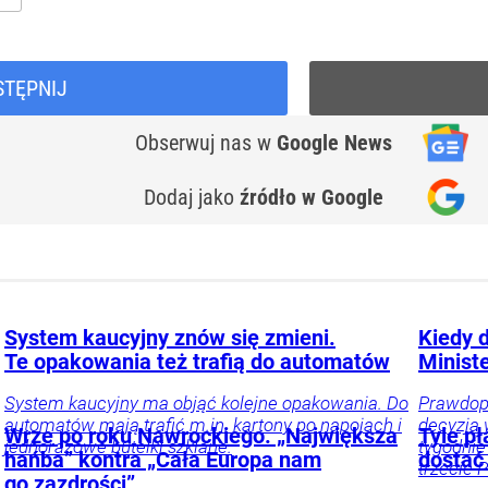
STĘPNIJ
Obserwuj nas
w
Google News
Dodaj jako
źródło w Google
System kaucyjny znów się zmieni.
Kiedy 
Te opakowania też trafią do automatów
Ministe
System kaucyjny ma objąć kolejne opakowania. Do
Prawdop
automatów mają trafić m.in. kartony po napojach i
decyzja 
Wrze po roku Nawrockiego. „Największa
Tyle pł
jednorazowe butelki szklane.
tygodnie
hańba” kontra „Cała Europa nam
dostać 
trzecie 
go zazdrości”