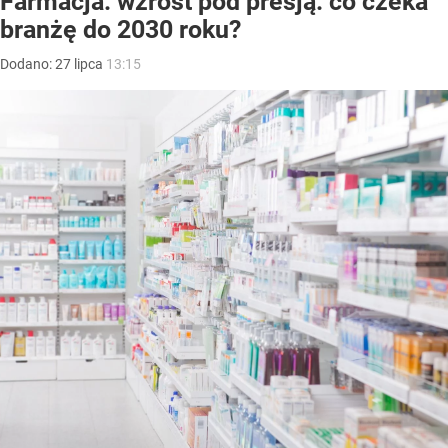
Farmacja: wzrost pod presją. co czeka
branżę do 2030 roku?
Dodano:
27
lipca
13:15