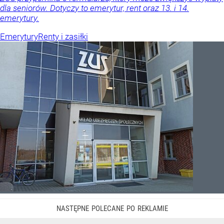
dla seniorów. Dotyczy to emerytur, rent oraz 13. i 14.
emerytury.
Emerytury
Renty i zasiłki