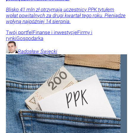
Blisko 41 mln zł otrzymają uczestnicy PPK tytułem
wpłat powitalnych za drugi kwartał tego roku. Pieniądze
wpłyną najpóźniej 14 sierpnia.
Twój portfel
Finanse i inwestycje
Firmy i
rynki
Gospodarka
Radosław
Święcki