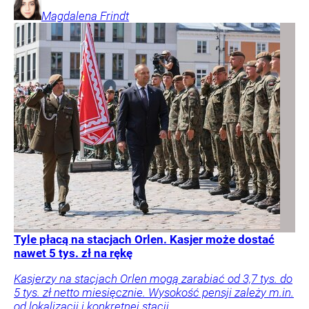
Magdalena
Frindt
Tyle płacą na stacjach Orlen. Kasjer może dostać
nawet 5 tys. zł na rękę
Kasjerzy na stacjach Orlen mogą zarabiać od 3,7 tys. do
5 tys. zł netto miesięcznie. Wysokość pensji zależy m.in.
od lokalizacji i konkretnej stacji.