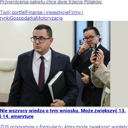
Przywrócenia pakietu chce dwie trzecie Polaków.
Twój portfel
Finanse i inwestycje
Firmy i
rynki
Gospodarka
Motoryzacja
Nie wszyscy wiedzą o tym wniosku. Może zwiększyć 13.
i 14. emeryturę
ZUS przypomina o formularzu, który może zwiększyć wypłaty