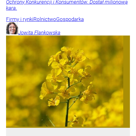
Ochrony Konkurencji i Konsumentów. Dostał milionową
kara.
Firmy i rynki
Rolnictwo
Gospodarka
Jowita
Flankowska