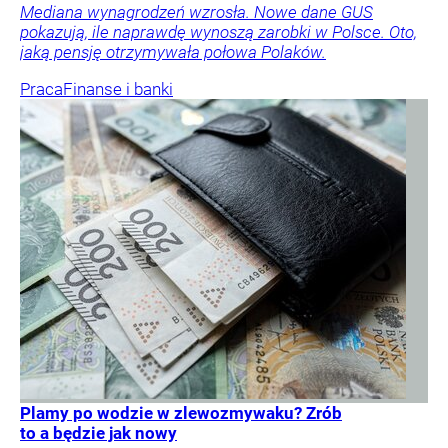
Mediana wynagrodzeń wzrosła. Nowe dane GUS
pokazują, ile naprawdę wynoszą zarobki w Polsce. Oto,
jaką pensję otrzymywała połowa Polaków.
Praca
Finanse i banki
Plamy po wodzie w zlewozmywaku? Zrób
to a będzie jak nowy