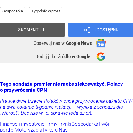
Gospodarka
Tygodnik Wprost
SKOMENTUJ
UDOSTĘPNIJ
Obserwuj nas
w
Google News
Dodaj jako
źródło w Google
Tego sondażu premier nie może zlekceważyć. Polacy
o przywróceniu CPN
Prawie dwie trzecie Polaków chce przywrócenia pakietu CPN
na dwa ostatnie tygodnie wakacji – wynika z sondażu dla
„Wprost”. Decyzja w tej sprawie lada dzień.
Finanse i inwestycje
Firmy i rynki
Gospodarka
Twój
portfel
Motoryzacja
Tylko u Nas