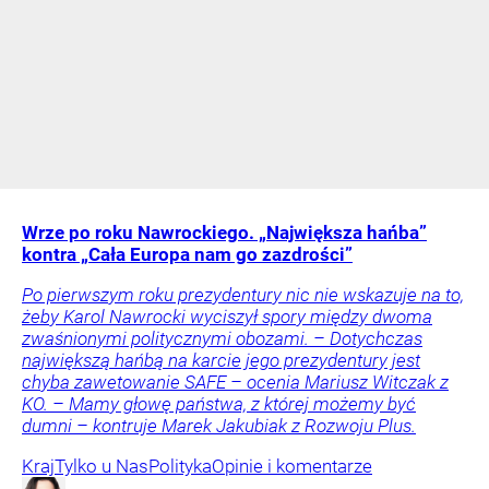
Wrze po roku Nawrockiego. „Największa hańba”
kontra „Cała Europa nam go zazdrości”
Po pierwszym roku prezydentury nic nie wskazuje na to,
żeby Karol Nawrocki wyciszył spory między dwoma
zwaśnionymi politycznymi obozami. – Dotychczas
największą hańbą na karcie jego prezydentury jest
chyba zawetowanie SAFE – ocenia Mariusz Witczak z
KO. – Mamy głowę państwa, z której możemy być
dumni – kontruje Marek Jakubiak z Rozwoju Plus.
Kraj
Tylko u Nas
Polityka
Opinie i komentarze