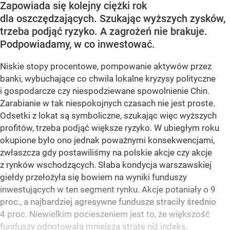
Zapowiada się kolejny ciężki rok
dla oszczędzających. Szukając wyższych zysków,
trzeba podjąć ryzyko. A zagrożeń nie brakuje.
Podpowiadamy, w co inwestować.
Niskie stopy procentowe, pompowanie aktywów przez
banki, wybuchające co chwila lokalne kryzysy polityczne
i gospodarcze czy niespodziewane spowolnienie Chin.
Zarabianie w tak niespokojnych czasach nie jest proste.
Odsetki z lokat są symboliczne, szukając więc wyższych
profitów, trzeba podjąć większe ryzyko. W ubiegłym roku
okupione było ono jednak poważnymi konsekwencjami,
zwłaszcza gdy postawiliśmy na polskie akcje czy akcje
z rynków wschodzących. Słaba kondycja warszawskiej
giełdy przełożyła się bowiem na wyniki funduszy
inwestujących w ten segment rynku. Akcje potaniały o 9
proc., a najbardziej agresywne fundusze straciły średnio
4 proc. Niewielkim pocieszeniem jest to, że większość
funduszy odnotowała mniejszą stratę niż indeks.