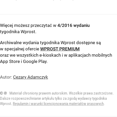
Więcej możesz przeczytać w
4/2016 wydaniu
tygodnika Wprost
.
Archiwalne wydania tygodnika Wprost dostępne są
w specjalnej ofercie
WPROST PREMIUM
oraz we wszystkich e-kioskach i w aplikacjach mobilnych
App Store
i
Google Play
.
Autor:
Cezary Adamczyk
© ℗
Materiał chroniony prawem autorskim. Wszelkie prawa zastrzeżone.
Dalsze rozpowszechnianie artykułu tylko za zgodą wydawcy tygodnika
Wprost.
Regulamin i warunki licencjonowania materiałów prasowych
.