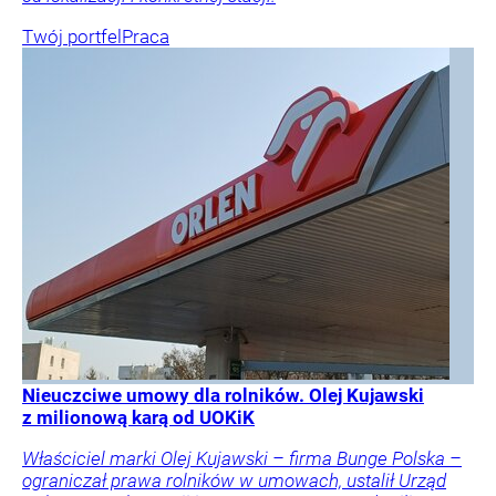
Twój portfel
Praca
Nieuczciwe umowy dla rolników. Olej Kujawski
z milionową karą od UOKiK
Właściciel marki Olej Kujawski – firma Bunge Polska –
ograniczał prawa rolników w umowach, ustalił Urząd