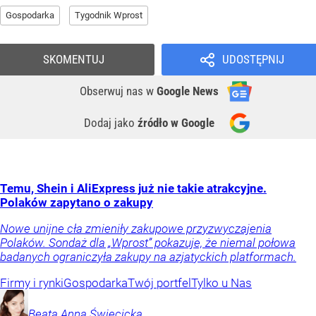
Gospodarka
Tygodnik Wprost
SKOMENTUJ
UDOSTĘPNIJ
Obserwuj nas
w
Google News
Dodaj jako
źródło w Google
Temu, Shein i AliExpress już nie takie atrakcyjne.
Polaków zapytano o zakupy
Nowe unijne cła zmieniły zakupowe przyzwyczajenia
Polaków. Sondaż dla „Wprost” pokazuje, że niemal połowa
badanych ograniczyła zakupy na azjatyckich platformach.
Firmy i rynki
Gospodarka
Twój portfel
Tylko u Nas
Beata Anna
Święcicka