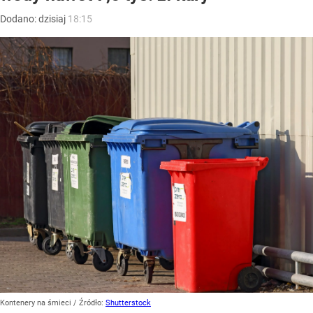
Dodano:
dzisiaj
18:15
Kontenery na śmieci
/ Źródło:
Shutterstock