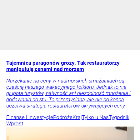
Tajemnica paragonów grozy. Tak restauratorzy
manipulują cenami nad morzem
Narzekanie na ceny w nadmorskich smażalniach są
częścią naszego wakacyjnego folkloru. Jednak to nie
głupota turystów, naiwność ani niezdolność mnożenia i
dodawania do stu. To przemyślana, ale nie do końca
uczciwa strategia restauratorów ukrywających ceny.
Finanse i inwestycje
Podróże
Kraj
Tylko u Nas
Tygodnik
Wprost