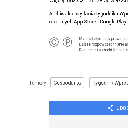
Więcej możesz przeczytać w
4/20
Archiwalne wydania tygodnika Wpr
mobilnych
App Store
i
Google Play
.
© ℗
Materiał chroniony prawem a
Dalsze rozpowszechnianie ar
Regulamin i warunki licencj
Gospodarka
Tygodnik Wpro
UDO