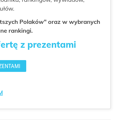
kułów.
gatszych Polaków" oraz w wybranych
ne rankingi.
fertę z prezentami
ZENTAMI
M