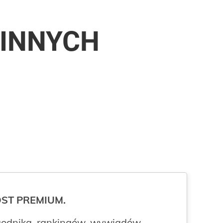
ZINNYCH
ROST PREMIUM.
odnika, rankingów, wywiadów,