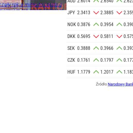
AUD
2.6014
2.6540
2.62
 cały rok, a mimo to często o
mczasem ten owoc dostarcza
JPY
2.3413
2.3885
2.35
i może wspierać organizm
NOK
0.3876
0.3954
0.39
DKK
0.5695
0.5811
0.57
SEK
0.3888
0.3966
0.39
CZK
0.1761
0.1797
0.17
HUF
1.1779
1.2017
1.18
Źródło
Narodowy Bank