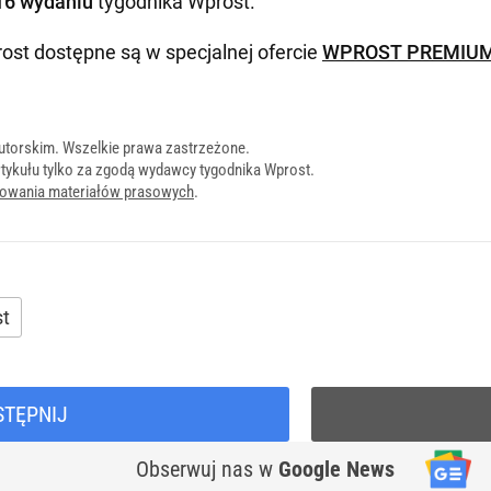
16 wydaniu
tygodnika Wprost
.
ost dostępne są w specjalnej ofercie
WPROST PREMIU
utorskim. Wszelkie prawa zastrzeżone.
tykułu tylko za zgodą wydawcy tygodnika Wprost.
onowania materiałów prasowych
.
st
STĘPNIJ
Obserwuj nas
w
Google News