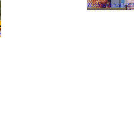
W sklepach jest przez
nim zapominamy. Ty
cennych składników 
seniorów.
.
Zdrowie
Porady
Beata Anna
Święcicka