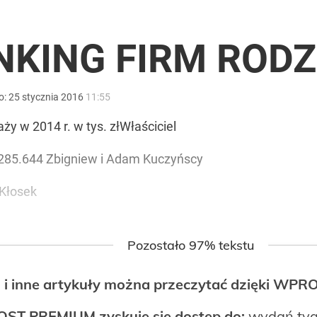
i go Polacy. Sondaż dla „Wprost”
NKING FIRM ROD
iekt z Rosji
o:
25
stycznia
2016
11:55
ży w 2014 r. w tys. złWłaściciel
1 285.644 Zbigniew i Adam Kuczyńscy
rawie 2 mln wniosków w miesiąc
 Kłosek
Pozostało 97% tekstu
 i inne artykuły można przeczytać dzięki WP
OST PREMIUM zyskuje się dostęp do:
wydań tyg