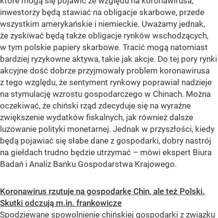
które mogą się pojawić ze względu na koronawirusa,
inwestorzy będą stawiać na obligacje skarbowe, przede
wszystkim amerykańskie i niemieckie. Uważamy jednak,
że zyskiwać będą także obligacje rynków wschodzących,
w tym polskie papiery skarbowe. Tracić mogą natomiast
bardziej ryzykowne aktywa, takie jak akcje. Do tej pory rynki
akcyjne dość dobrze przyjmowały problem koronawirusa
z tego względu, że sentyment rynkowy poprawiał nadzieje
na stymulację wzrostu gospodarczego w Chinach. Można
oczekiwać, że chiński rząd zdecyduje się na wyraźne
zwiększenie wydatków fiskalnych, jak również dalsze
luzowanie polityki monetarnej. Jednak w przyszłości, kiedy
będą pojawiać się słabe dane z gospodarki, dobry nastrój
na giełdach trudno będzie utrzymać – mówi ekspert Biura
Badań i Analiz Banku Gospodarstwa Krajowego.
Koronawirus rzutuje na gospodarkę Chin, ale też Polski.
Skutki odczują m.in. frankowicze
Spodziewane spowolnienie chińskiej gospodarki z związku