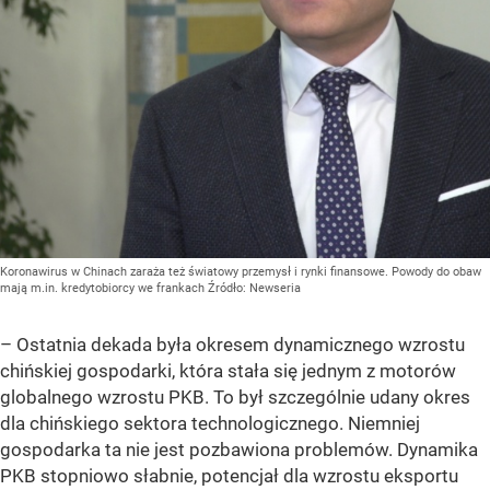
Koronawirus w Chinach zaraża też światowy przemysł i rynki finansowe. Powody do obaw
mają m.in. kredytobiorcy we frankach
Źródło:
Newseria
– Ostatnia dekada była okresem dynamicznego wzrostu
chińskiej gospodarki, która stała się jednym z motorów
globalnego wzrostu PKB. To był szczególnie udany okres
dla chińskiego sektora technologicznego. Niemniej
gospodarka ta nie jest pozbawiona problemów. Dynamika
PKB stopniowo słabnie, potencjał dla wzrostu eksportu