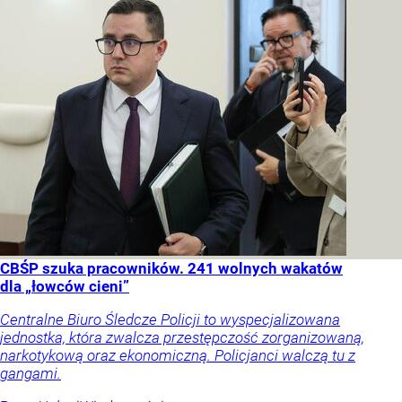
CBŚP szuka pracowników. 241 wolnych wakatów
dla „łowców cieni”
Centralne Biuro Śledcze Policji to wyspecjalizowana
jednostka, która zwalcza przestępczość zorganizowaną,
narkotykową oraz ekonomiczną. Policjanci walczą tu z
gangami.