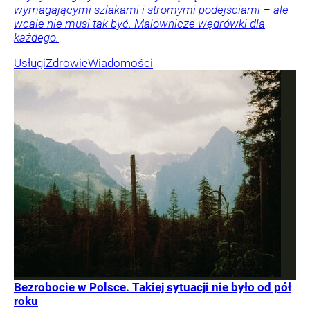
wymagającymi szlakami i stromymi podejściami – ale
wcale nie musi tak być. Malownicze wędrówki dla
każdego.
Usługi
Zdrowie
Wiadomości
Bezrobocie w Polsce. Takiej sytuacji nie było od pół
roku