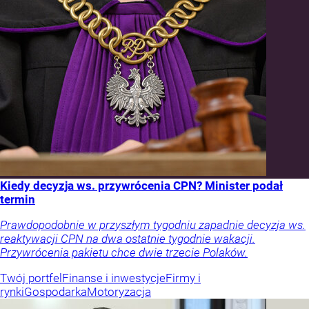
Kiedy decyzja ws. przywrócenia CPN? Minister podał
termin
Prawdopodobnie w przyszłym tygodniu zapadnie decyzja ws.
reaktywacji CPN na dwa ostatnie tygodnie wakacji.
Przywrócenia pakietu chce dwie trzecie Polaków.
Twój portfel
Finanse i inwestycje
Firmy i
rynki
Gospodarka
Motoryzacja