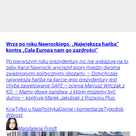
Wrze po roku Nawrockiego. „Największa hańba”
kontra „Cała Europa nam go zazdrości”
Po pierwszym roku prezydentury nic nie wskazuje na to,
żeby Karol Nawrocki wyciszył spory między dwoma
zwaśnionymi politycznymi obozami. – Dotychczas
największą hańbą na karcie jego prezydentury jest
chyba zawetowanie SAFE – ocenia Mariusz Witczak z
KO. – Mamy głowę państwa, z której możemy być
dumni – kontruje Marek Jakubiak z Rozwoju Plus.
Kraj
Tylko u Nas
Polityka
Opinie i komentarze
Tygodnik
Wprost
Magdalena
Frindt