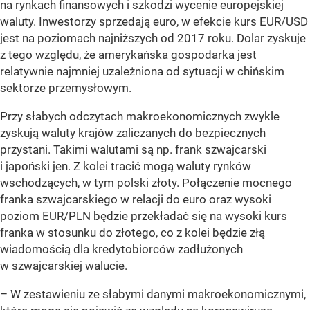
na rynkach finansowych i szkodzi wycenie europejskiej
waluty. Inwestorzy sprzedają euro, w efekcie kurs EUR/USD
jest na poziomach najniższych od 2017 roku. Dolar zyskuje
z tego względu, że amerykańska gospodarka jest
relatywnie najmniej uzależniona od sytuacji w chińskim
sektorze przemysłowym.
Przy słabych odczytach makroekonomicznych zwykle
zyskują waluty krajów zaliczanych do bezpiecznych
przystani. Takimi walutami są np. frank szwajcarski
i japoński jen. Z kolei tracić mogą waluty rynków
wschodzących, w tym polski złoty. Połączenie mocnego
franka szwajcarskiego w relacji do euro oraz wysoki
poziom EUR/PLN będzie przekładać się na wysoki kurs
franka w stosunku do złotego, co z kolei będzie złą
wiadomością dla kredytobiorców zadłużonych
w szwajcarskiej walucie.
– W zestawieniu ze słabymi danymi makroekonomicznymi,