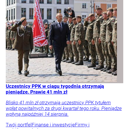
Uczestnicy PPK w ciągu tygodnia otrzymają
pieniądze. Prawie 41 mln zł
Blisko 41 mln zł otrzymają uczestnicy PPK tytułem
wpłat powitalnych za drugi kwartał tego roku. Pieniądze
wpłyną najpóźniej 14 sierpnia.
Twój portfel
Finanse i inwestycje
Firmy i