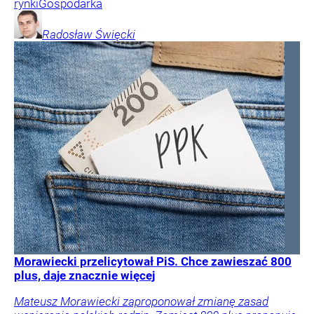
rynki
Gospodarka
Radosław
Święcki
Morawiecki przelicytował PiS. Chce zawieszać 800
plus, daje znacznie więcej
Mateusz Morawiecki zaproponował zmianę zasad