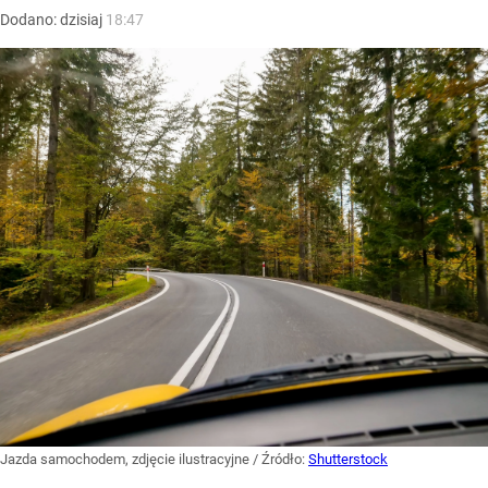
Dodano:
dzisiaj
18:47
Jazda samochodem, zdjęcie ilustracyjne
/ Źródło:
Shutterstock