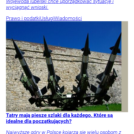
Wojewoda lubelski chce uporządkować sytuację i
wyciągnąć wnioski.
Prawo i podatki
Usługi
Wiadomości
Tatry mają piesze szlaki dla każdego. Które są
idealne dla początkujących?
Najwyższe góry w Polsce kojarzą się wielu osobom z