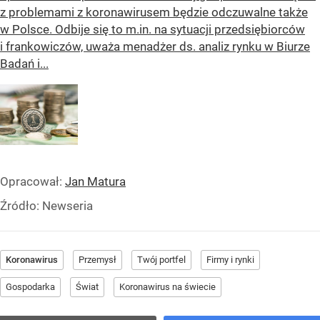
z problemami z koronawirusem będzie odczuwalne także
w Polsce. Odbije się to m.in. na sytuacji przedsiębiorców
i frankowiczów, uważa menadżer ds. analiz rynku w Biurze
Badań i...
Opracował:
Jan Matura
Źródło:
Newseria
Koronawirus
Przemysł
Twój portfel
Firmy i rynki
Gospodarka
Świat
Koronawirus na świecie