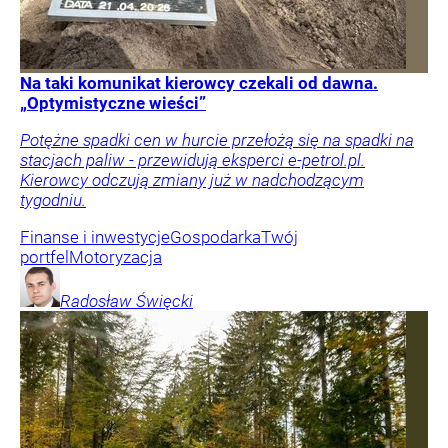
Na taki komunikat kierowcy czekali od dawna.
„Optymistyczne wieści”
Potężne spadki cen w hurcie przełożą się na spadki na
stacjach paliw - przewidują eksperci e-petrol.pl.
Kierowcy odczują zmiany już w nadchodzącym
tygodniu.
Finanse i inwestycje
Gospodarka
Twój
portfel
Motoryzacja
Radosław
Święcki