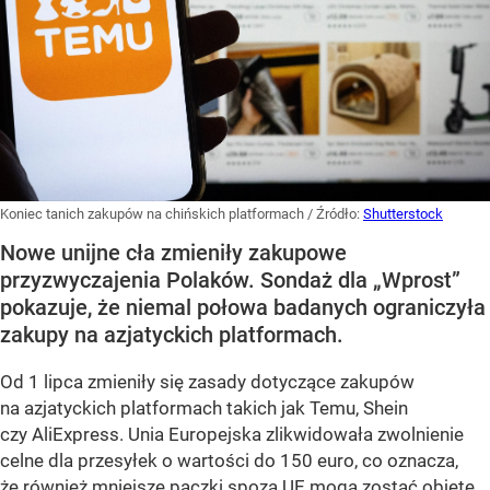
Koniec tanich zakupów na chińskich platformach
/ Źródło:
Shutterstock
Nowe unijne cła zmieniły zakupowe
przyzwyczajenia Polaków. Sondaż dla „Wprost”
pokazuje, że niemal połowa badanych ograniczyła
zakupy na azjatyckich platformach.
Od 1 lipca zmieniły się zasady dotyczące zakupów
na azjatyckich platformach takich jak Temu, Shein
czy AliExpress. Unia Europejska zlikwidowała zwolnienie
celne dla przesyłek o wartości do 150 euro, co oznacza,
że również mniejsze paczki spoza UE mogą zostać objęte