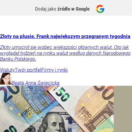
Dodaj jako
źródło w Google
Złoty na plusie. Frank największym przegranym tygodnia
Złoty umocnił się wobec większości głównych walut. Oto jak
wyglądał tydzień na rynku walut według danych Narodowego
Banku Polskiego.
Waluty
Twój portfel
Firmy i rynki
Beata Anna
Święcicka