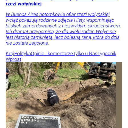
rzezi wołyńskiej
W Buenos Aires potomkowie ofiar rzezi wołyńskiej
wciąż pokazują rodzinne zdjęcia i listy, wspominając
bliskich zamordowanych z niezwykłym okrucieństwem.
Ich dramat przypomina, że dla wielu rodzin Wołyń nie
jest historią zamkniętą, lecz bolesną raną, która do dziś
nie została zagojona.
Kraj
Polityka
Opinie i komentarze
Tylko u Nas
Tygodnik
Wprost