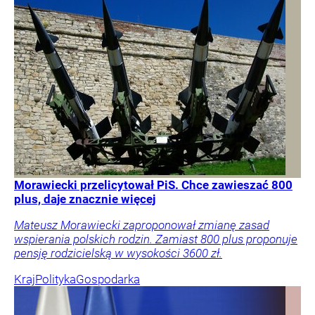
Morawiecki przelicytował PiS. Chce zawieszać 800
plus, daje znacznie więcej
Mateusz Morawiecki zaproponował zmianę zasad
wspierania polskich rodzin. Zamiast 800 plus proponuje
pensję rodzicielską w wysokości 3600 zł.
Kraj
Polityka
Gospodarka