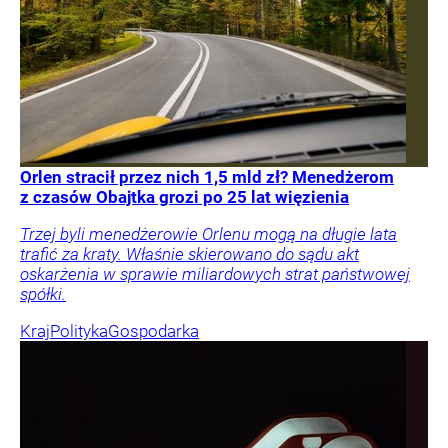
Orlen stracił przez nich 1,5 mld zł? Menedżerom
z czasów Obajtka grozi po 25 lat więzienia
Trzej byli menedżerowie Orlenu mogą na długie lata
trafić za kraty. Właśnie skierowano do sądu akt
oskarżenia w sprawie miliardowych strat państwowej
spółki.
Kraj
Polityka
Gospodarka