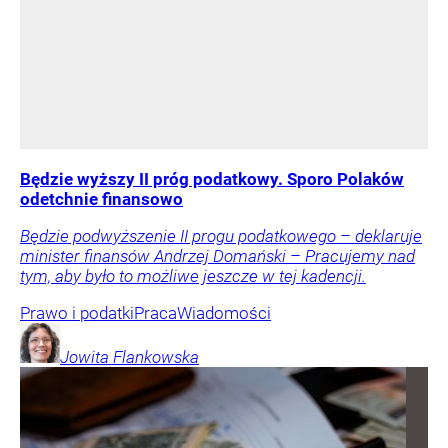
Będzie wyższy II próg podatkowy. Sporo Polaków
odetchnie finansowo
Będzie podwyższenie II progu podatkowego – deklaruje
minister finansów Andrzej Domański – Pracujemy nad
tym, aby było to możliwe jeszcze w tej kadencji.
Prawo i podatki
Praca
Wiadomości
Jowita
Flankowska