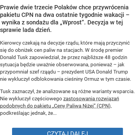
Prawie dwie trzecie Polaków chce przywrócenia
pakietu CPN na dwa ostatnie tygodnie wakacji –
wynika z sondażu dla „Wprost”. Decyzja w tej
sprawie lada dzień.
Kierowcy czekają na decyzje rządu, które mają przyczynić
się do obniżek cen paliw na stacjach. W środę premier
Donald Tusk zapowiedział, że przez najbliższe 48 godzin
sytuacja będzie uważnie obserwowana, ponieważ – jak
przypomniał szef rząądu – prezydent USA Donald Trump
nie wykluczył odblokowania cieśniny Ormuz w tym czasie.
Tusk zaznaczył, że analizowane są różne warianty wsparcia.
Nie wykluczył częściowego
zastosowania rozwiązań
podobnych do pakietu „Ceny Paliwa Niżej” (CPN
),
podkreślając jednak, że...
CZYTAJ DALEJ