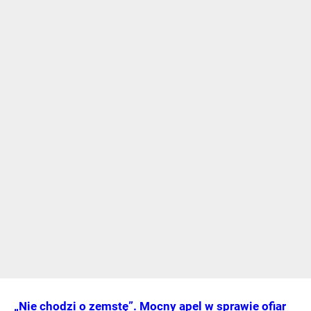
„Nie chodzi o zemstę”. Mocny apel w sprawie ofiar