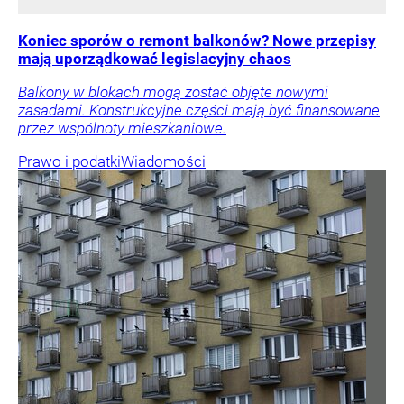
Koniec sporów o remont balkonów? Nowe przepisy
mają uporządkować legislacyjny chaos
Balkony w blokach mogą zostać objęte nowymi
zasadami. Konstrukcyjne części mają być finansowane
przez wspólnoty mieszkaniowe.
Prawo i podatki
Wiadomości