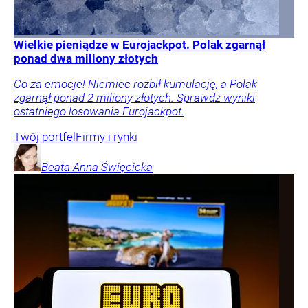
Wielkie pieniądze w Eurojackpot. Polak zgarnął
ponad dwa miliony złotych
Co za emocje! Niemiec rozbił kumulację, a Polak
zgarnął ponad 2 miliony złotych. Sprawdź wyniki
ostatniego losowania Eurojackpot.
Twój portfel
Firmy i rynki
Beata Anna
Święcicka