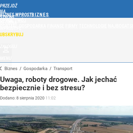
PRZEJDŹ
NA
BIZNES WPROST
STRONĘ
OPINIE
TWÓJ
GŁÓWNĄ
PORTFEL
GOSPODARKA
FINANSE
FIRMY
TECHNOLOGIE
NAJBOGATSI
WPROST.PL
UBSKRYBUJ
ZALOGUJ
MENU
Biznes
/
Gospodarka
/
Transport
Uwaga, roboty drogowe. Jak jechać
bezpiecznie i bez stresu?
Dodano:
8
sierpnia
2020
11:02