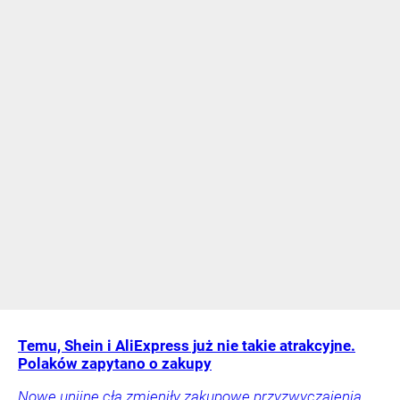
Temu, Shein i AliExpress już nie takie atrakcyjne.
Polaków zapytano o zakupy
Nowe unijne cła zmieniły zakupowe przyzwyczajenia