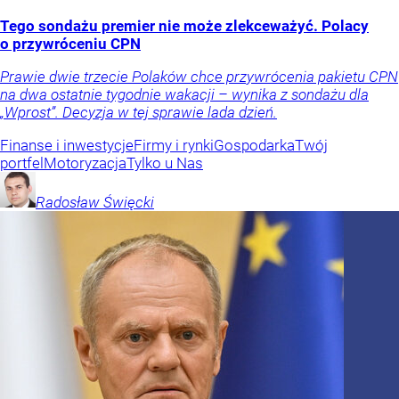
Tego sondażu premier nie może zlekceważyć. Polacy
o przywróceniu CPN
Prawie dwie trzecie Polaków chce przywrócenia pakietu CPN
na dwa ostatnie tygodnie wakacji – wynika z sondażu dla
„Wprost”. Decyzja w tej sprawie lada dzień.
Finanse i inwestycje
Firmy i rynki
Gospodarka
Twój
portfel
Motoryzacja
Tylko u Nas
Radosław
Święcki