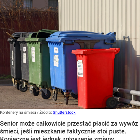
Kontenery na śmieci
/ Źródło:
Shutterstock
Senior może całkowicie przestać płacić za wywóz
śmieci, jeśli mieszkanie faktycznie stoi puste.
Konieczne jest jednak zgłoszenie zmiany