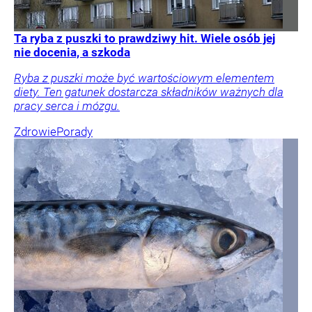
Ta ryba z puszki to prawdziwy hit. Wiele osób jej
nie docenia, a szkoda
Ryba z puszki może być wartościowym elementem
diety. Ten gatunek dostarcza składników ważnych dla
pracy serca i mózgu.
Zdrowie
Porady