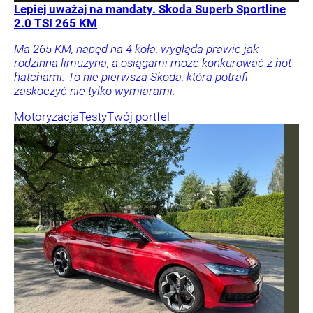
Lepiej uważaj na mandaty. Skoda Superb Sportline
2.0 TSI 265 KM
Ma 265 KM, napęd na 4 koła, wygląda prawie jak
rodzinna limuzyna, a osiągami może konkurować z hot
hatchami. To nie pierwsza Skoda, która potrafi
zaskoczyć nie tylko wymiarami.
Motoryzacja
Testy
Twój portfel