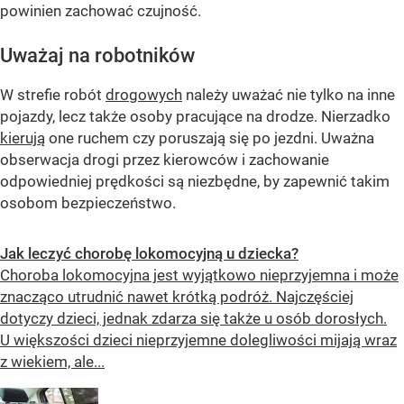
powinien zachować czujność.
Uważaj na robotników
W strefie robót
drogowych
należy uważać nie tylko na inne
pojazdy, lecz także osoby pracujące na drodze. Nierzadko
kierują
one ruchem czy poruszają się po jezdni. Uważna
obserwacja drogi przez kierowców i zachowanie
odpowiedniej prędkości są niezbędne, by zapewnić takim
osobom bezpieczeństwo.
Jak leczyć chorobę lokomocyjną u dziecka?
Choroba lokomocyjna jest wyjątkowo nieprzyjemna i może
znacząco utrudnić nawet krótką podróż. Najczęściej
dotyczy dzieci, jednak zdarza się także u osób dorosłych.
U większości dzieci nieprzyjemne dolegliwości mijają wraz
z wiekiem, ale...