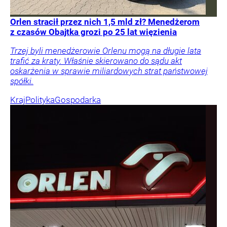
Orlen stracił przez nich 1,5 mld zł? Menedżerom
z czasów Obajtka grozi po 25 lat więzienia
Trzej byli menedżerowie Orlenu mogą na długie lata
trafić za kraty. Właśnie skierowano do sądu akt
oskarżenia w sprawie miliardowych strat państwowej
spółki.
Kraj
Polityka
Gospodarka