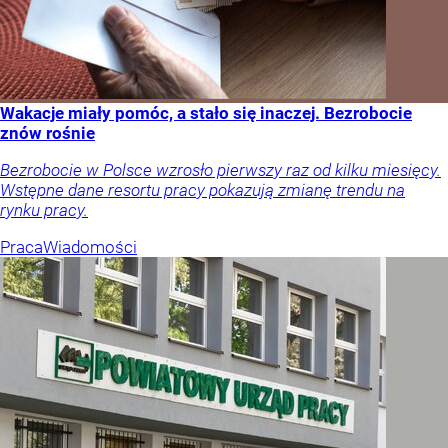
Wakacje miały pomóc, a stało się inaczej. Bezrobocie
znów rośnie
Bezrobocie w Polsce wzrosło pierwszy raz od kilku miesięcy.
Wstępne dane resortu pracy pokazują zmianę trendu na
rynku pracy.
Praca
Wiadomości