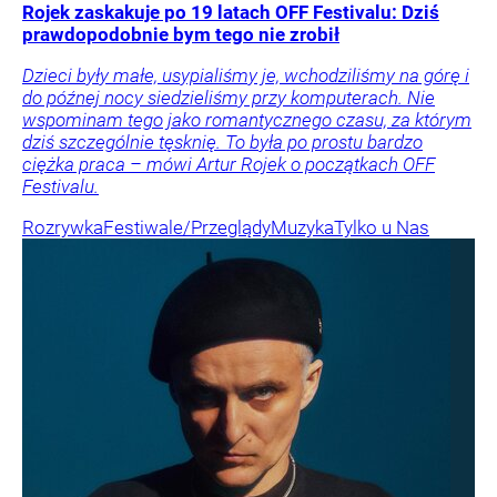
Rojek zaskakuje po 19 latach OFF Festivalu: Dziś
prawdopodobnie bym tego nie zrobił
Dzieci były małe, usypialiśmy je, wchodziliśmy na górę i
do późnej nocy siedzieliśmy przy komputerach. Nie
wspominam tego jako romantycznego czasu, za którym
dziś szczególnie tęsknię. To była po prostu bardzo
ciężka praca – mówi Artur Rojek o początkach OFF
Festivalu.
Rozrywka
Festiwale/Przeglądy
Muzyka
Tylko u Nas