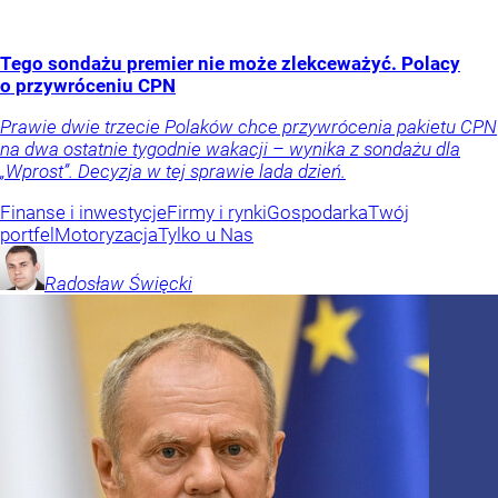
Tego sondażu premier nie może zlekceważyć. Polacy
o przywróceniu CPN
Prawie dwie trzecie Polaków chce przywrócenia pakietu CPN
na dwa ostatnie tygodnie wakacji – wynika z sondażu dla
„Wprost”. Decyzja w tej sprawie lada dzień.
Finanse i inwestycje
Firmy i rynki
Gospodarka
Twój
portfel
Motoryzacja
Tylko u Nas
Radosław
Święcki