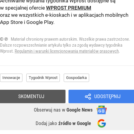
Archiwalne wydania tygodnika Wprost dostępne są
w specjalnej ofercie
WPROST PREMIUM
oraz we wszystkich e-kioskach i w aplikacjach mobilnych
App Store
i
Google Play
.
© ℗
Materiał chroniony prawem autorskim. Wszelkie prawa zastrzeżone.
Dalsze rozpowszechnianie artykułu tylko za zgodą wydawcy tygodnika
Wprost.
Regulamin i warunki licencjonowania materiałów prasowych
.
Innowacje
Tygodnik Wprost
Gospodarka
SKOMENTUJ
UDOSTĘPNIJ
Obserwuj nas
w
Google News
Dodaj jako
źródło w Google