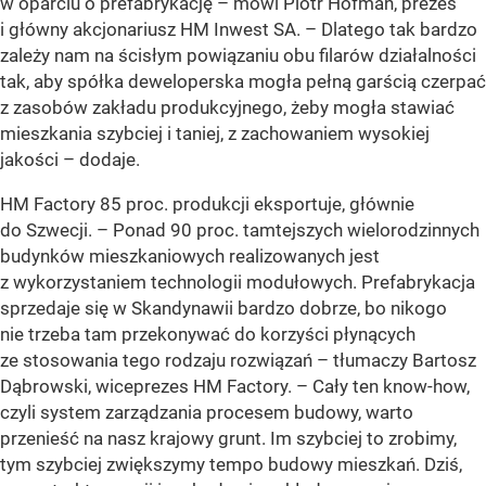
w oparciu o prefabrykację – mówi Piotr Hofman, prezes
i główny akcjonariusz HM Inwest SA. – Dlatego tak bardzo
zależy nam na ścisłym powiązaniu obu filarów działalności
tak, aby spółka deweloperska mogła pełną garścią czerpać
z zasobów zakładu produkcyjnego, żeby mogła stawiać
mieszkania szybciej i taniej, z zachowaniem wysokiej
jakości – dodaje.
HM Factory 85 proc. produkcji eksportuje, głównie
do Szwecji. – Ponad 90 proc. tamtejszych wielorodzinnych
budynków mieszkaniowych realizowanych jest
z wykorzystaniem technologii modułowych. Prefabrykacja
sprzedaje się w Skandynawii bardzo dobrze, bo nikogo
nie trzeba tam przekonywać do korzyści płynących
ze stosowania tego rodzaju rozwiązań – tłumaczy Bartosz
Dąbrowski, wiceprezes HM Factory. – Cały ten know-how,
czyli system zarządzania procesem budowy, warto
przenieść na nasz krajowy grunt. Im szybciej to zrobimy,
tym szybciej zwiększymy tempo budowy mieszkań. Dziś,