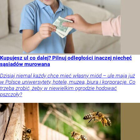
Kupujesz ul co dalej? Pilnuj odległości inaczej niechęć
sąsiadów murowana
Dzisiaj niemal każdy chce mieć własny miód – ule mają już
w Polsce uniwersytety, hotele, muzea, biura i korporacje. Co
trzeba zrobić, żeby w niewielkim ogrodzie hodować
pszczoły?