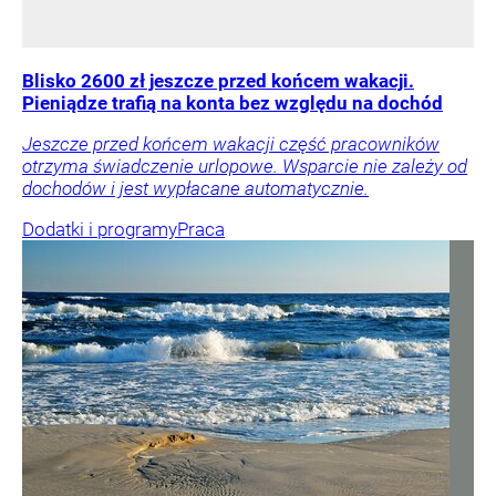
Blisko 2600 zł jeszcze przed końcem wakacji.
Pieniądze trafią na konta bez względu na dochód
Jeszcze przed końcem wakacji część pracowników
otrzyma świadczenie urlopowe. Wsparcie nie zależy od
dochodów i jest wypłacane automatycznie.
Dodatki i programy
Praca