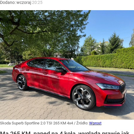
Dodano:
wczoraj
20:25
Skoda Superb Sportline 2.0 TSI 265 KM 4x4
/ Źródło:
Wprost
Ma 265 KM, napęd na 4 koła, wygląda prawie jak