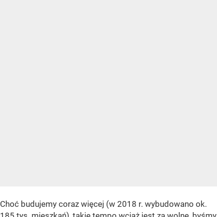
Choć budujemy coraz więcej (w 2018 r. wybudowano ok.
185 tys. mieszkań), takie tempo wciąż jest za wolne, byśmy