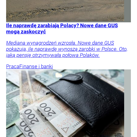
Ile naprawdę zarabiają Polacy? Nowe dane GUS
mogą zaskoczyć
Mediana wynagrodzeń wzrosła. Nowe dane GUS
pokazują, ile naprawdę wynoszą zarobki w Polsce. Oto,
jaką pensję otrzymywała połowa Polaków.
Praca
Finanse i banki