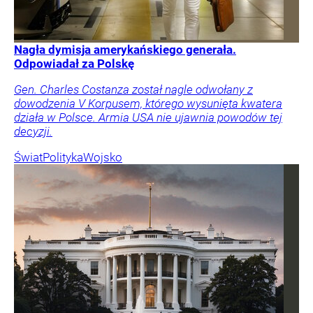
Nagła dymisja amerykańskiego generała.
Odpowiadał za Polskę
Gen. Charles Costanza został nagle odwołany z
dowodzenia V Korpusem, którego wysunięta kwatera
działa w Polsce. Armia USA nie ujawnia powodów tej
decyzji.
Świat
Polityka
Wojsko