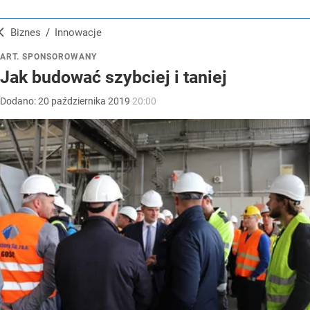
Biznes
/
Innowacje
ART. SPONSOROWANY
Jak budować szybciej i taniej
Dodano:
20
października
2019
20:00