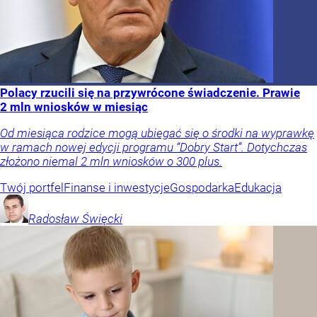
Polacy rzucili się na przywrócone świadczenie. Prawie
2 mln wniosków w miesiąc
Od miesiąca rodzice mogą ubiegać się o środki na wyprawkę
w ramach nowej edycji programu “Dobry Start”. Dotychczas
złożono niemal 2 mln wniosków o 300 plus.
Twój portfel
Finanse i inwestycje
Gospodarka
Edukacja
Radosław
Święcki