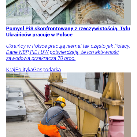
Pomysł PiS skonfrontowany z rzeczywistością. Tylu
Ukraińców pracuje w Polsce
Ukraińcy w Polsce pracują niemal tak często jak Polacy.
Dane NBP, PIE i UW potwierdzają, że ich aktywność
zawodowa przekracza 70 proc.
Kraj
Polityka
Gospodarka