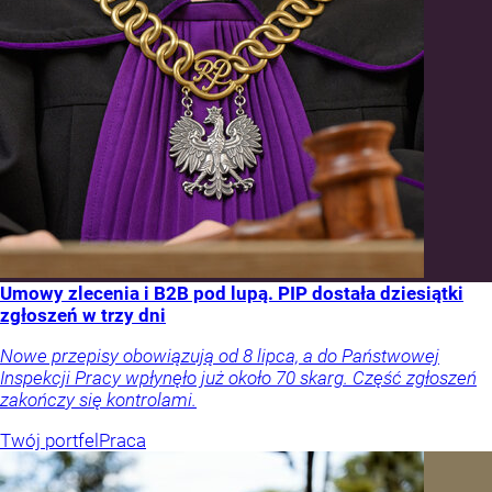
Umowy zlecenia i B2B pod lupą. PIP dostała dziesiątki
zgłoszeń w trzy dni
Nowe przepisy obowiązują od 8 lipca, a do Państwowej
Inspekcji Pracy wpłynęło już około 70 skarg. Część zgłoszeń
zakończy się kontrolami.
Twój portfel
Praca