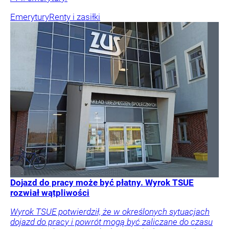
Emerytury
Renty i zasiłki
Dojazd do pracy może być płatny. Wyrok TSUE
rozwiał wątpliwości
Wyrok TSUE potwierdził, że w określonych sytuacjach
dojazd do pracy i powrót mogą być zaliczane do czasu