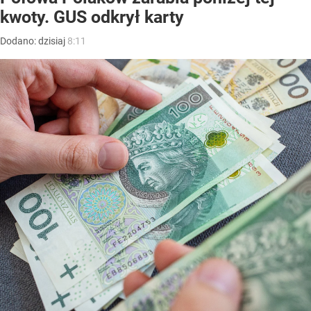
kwoty. GUS odkrył karty
Dodano:
dzisiaj
8:11