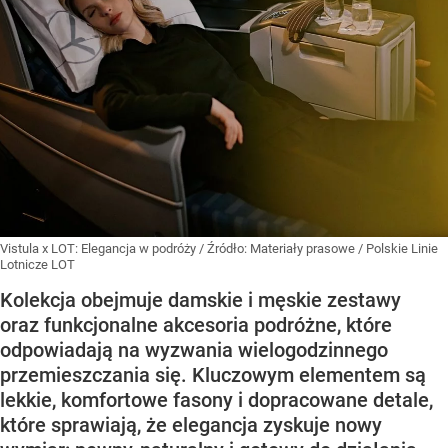
Vistula x LOT: Elegancja w podróży
/ Źródło:
Materiały prasowe
/
Polskie Linie
Lotnicze LOT
Kolekcja obejmuje damskie i męskie zestawy
oraz funkcjonalne akcesoria podróżne, które
odpowiadają na wyzwania wielogodzinnego
przemieszczania się. Kluczowym elementem są
lekkie, komfortowe fasony i dopracowane detale,
które sprawiają, że elegancja zyskuje nowy