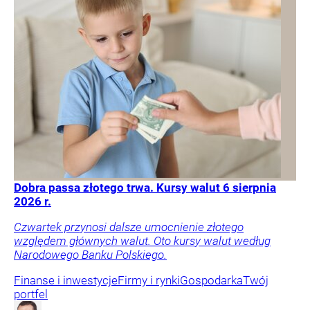
Dobra passa złotego trwa. Kursy walut 6 sierpnia
2026 r.
Czwartek przynosi dalsze umocnienie złotego
względem głównych walut. Oto kursy walut według
Narodowego Banku Polskiego.
Finanse i inwestycje
Firmy i rynki
Gospodarka
Twój
portfel