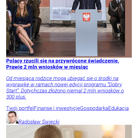
Polacy rzucili się na przywrócone świadczenie.
Prawie 2 mln wniosków w miesiąc
Od miesiąca rodzice mogą ubiegać się o środki na
wyprawkę w ramach nowej edycji programu “Dobry
Start”. Dotychczas złożono niemal 2 mln wniosków o
300 plus.
Twój portfel
Finanse i inwestycje
Gospodarka
Edukacja
Radosław
Święcki