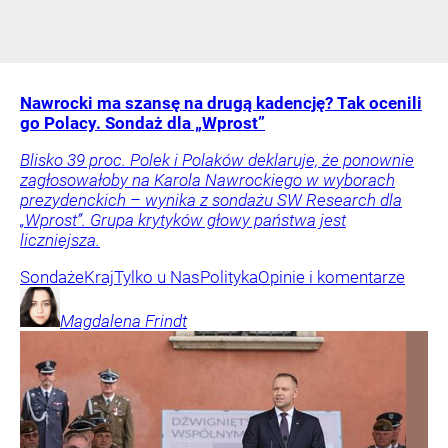
Nawrocki ma szansę na drugą kadencję? Tak ocenili
go Polacy. Sondaż dla „Wprost”
Blisko 39 proc. Polek i Polaków deklaruje, że ponownie
zagłosowałoby na Karola Nawrockiego w wyborach
prezydenckich – wynika z sondażu SW Research dla
„Wprost”. Grupa krytyków głowy państwa jest
liczniejsza.
Sondaże
Kraj
Tylko u Nas
Polityka
Opinie i komentarze
Magdalena
Frindt