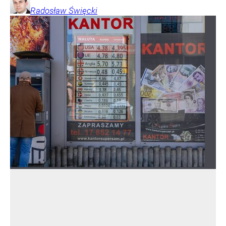
Radosław
Święcki