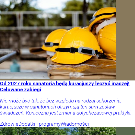
Od 2027 roku sanatoria będą kuracjuszy leczyć inaczej!
Celowane zabiegi
Nie może być tak, że bez względu na rodzaj schorzenia,
kuracjusze w sanatoriach otrzymują ten sam zestaw
świadczeń. Konieczna jest zmiana dotychczasowej praktyki.
Zdrowie
Dodatki i programy
Wiadomości