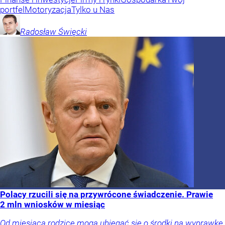
portfel
Motoryzacja
Tylko u Nas
Radosław
Święcki
Polacy rzucili się na przywrócone świadczenie. Prawie
2 mln wniosków w miesiąc
Od miesiąca rodzice mogą ubiegać się o środki na wyprawkę