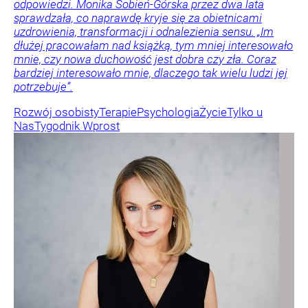
odpowiedzi. Monika Sobień-Górska przez dwa lata
sprawdzała, co naprawdę kryje się za obietnicami
uzdrowienia, transformacji i odnalezienia sensu. „Im
dłużej pracowałam nad książką, tym mniej interesowało
mnie, czy nowa duchowość jest dobra czy zła. Coraz
bardziej interesowało mnie, dlaczego tak wielu ludzi jej
potrzebuje”.
Rozwój osobisty
Terapie
Psychologia
Życie
Tylko u
Nas
Tygodnik Wprost