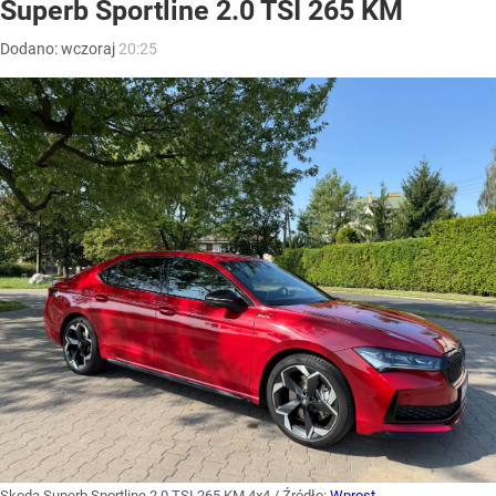
Superb Sportline 2.0 TSI 265 KM
Dodano:
wczoraj
20:25
Skoda Superb Sportline 2.0 TSI 265 KM 4x4
/ Źródło:
Wprost