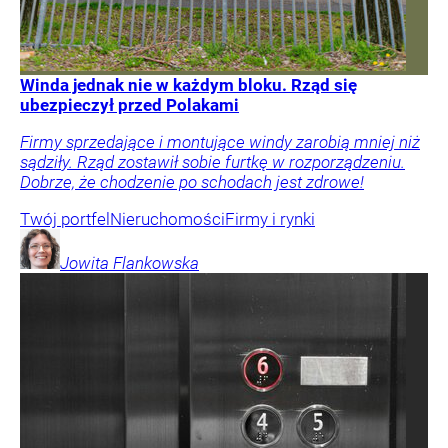
Winda jednak nie w każdym bloku. Rząd się
ubezpieczył przed Polakami
Firmy sprzedające i montujące windy zarobią mniej niż
sądziły. Rząd zostawił sobie furtkę w rozporządzeniu.
Dobrze, że chodzenie po schodach jest zdrowe!
Twój portfel
Nieruchomości
Firmy i rynki
Jowita
Flankowska