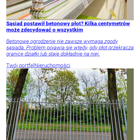
Sąsiad postawił betonowy płot? Kilka centymetrów
może zdecydować o wszystkim
Betonowe ogrodzenie nie zawsze wymaga zgody
sąsiada. Problem pojawia się wtedy, gdy płot przekracza
granicę działki lub staje dokładnie na niej.
Twój portfel
Nieruchomości