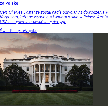
za Polskę
Gen. Charles Costanza został nagle odwołany z dowodzenia V
Korpusem, którego wysunięta kwatera działa w Polsce. Armia
USA nie ujawnia powodów tej decyzji.
Świat
Polityka
Wojsko