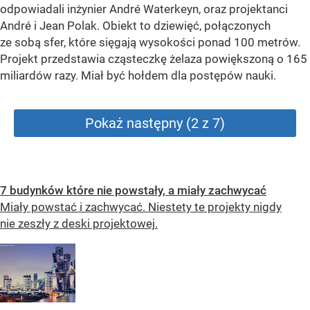
odpowiadali inżynier André Waterkeyn, oraz projektanci
André i Jean Polak. Obiekt to dziewięć, połączonych
ze sobą sfer, które sięgają wysokości ponad 100 metrów.
Projekt przedstawia cząsteczkę żelaza powiększoną o 165
miliardów razy. Miał być hołdem dla postępów nauki.
Pokaż następny (2 z 7)
7 budynków które nie powstały, a miały zachwycać
Miały powstać i zachwycać. Niestety te projekty nigdy
nie zeszły z deski projektowej.