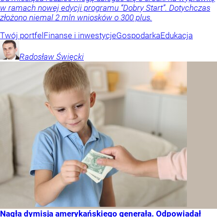
w ramach nowej edycji programu “Dobry Start”. Dotychczas
złożono niemal 2 mln wniosków o 300 plus.
Twój portfel
Finanse i inwestycje
Gospodarka
Edukacja
Radosław
Święcki
Nagła dymisja amerykańskiego generała. Odpowiadał