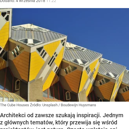
Dodano:
4
września
2018
11:22
The Cube Houses
Źródło:
Unsplash
/
Boudewijn Huysmans
Architekci od zawsze szukają inspiracji. Jednym
z głównych tematów, który przewija się wśród