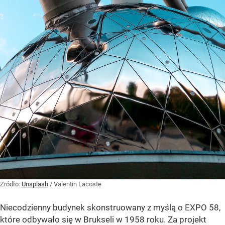
Żródło:
Unsplash
/
Valentin Lacoste
Niecodzienny budynek skonstruowany z myślą o EXPO 58,
które odbywało się w Brukseli w 1958 roku. Za projekt