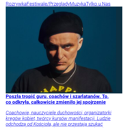
Rozrywka
Festiwale/Przeglądy
Muzyka
Tylko u Nas
Poszła tropić guru, coachów i szarlatanów. To,
co odkryła, całkowicie zmieniło jej spojrzenie
Coachowie, nauczyciele duchowości, organizatorki
kręgów kobiet, twórcy kursów manifestacji. Ludzie
odchodzą od Kościoła, ale nie przestają szukać