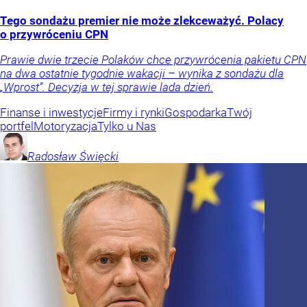
Tego sondażu premier nie może zlekceważyć. Polacy
o przywróceniu CPN
Prawie dwie trzecie Polaków chce przywrócenia pakietu CPN
na dwa ostatnie tygodnie wakacji – wynika z sondażu dla
„Wprost”. Decyzja w tej sprawie lada dzień.
Finanse i inwestycje
Firmy i rynki
Gospodarka
Twój
portfel
Motoryzacja
Tylko u Nas
Radosław
Święcki