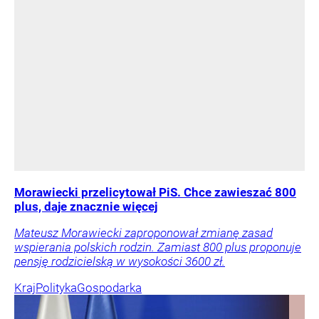
Morawiecki przelicytował PiS. Chce zawieszać 800
plus, daje znacznie więcej
Mateusz Morawiecki zaproponował zmianę zasad
wspierania polskich rodzin. Zamiast 800 plus proponuje
pensję rodzicielską w wysokości 3600 zł.
Kraj
Polityka
Gospodarka