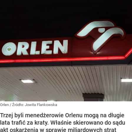
Orlen
/ Źródło:
Jowita Flankowska
Trzej byli menedżerowie Orlenu mogą na długie
lata trafić za kraty. Właśnie skierowano do sądu
akt oskarżenia w sprawie miliardowych strat