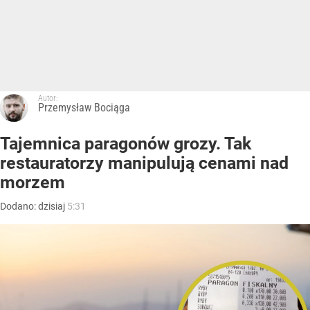
Autor:
Przemysław Bociąga
Tajemnica paragonów grozy. Tak
restauratorzy manipulują cenami nad
morzem
Dodano:
dzisiaj
5:31