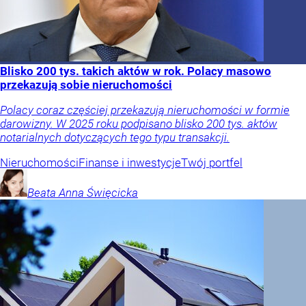
Blisko 200 tys. takich aktów w rok. Polacy masowo
przekazują sobie nieruchomości
Polacy coraz częściej przekazują nieruchomości w formie
darowizny. W 2025 roku podpisano blisko 200 tys. aktów
notarialnych dotyczących tego typu transakcji.
Nieruchomości
Finanse i inwestycje
Twój portfel
Beata Anna
Święcicka