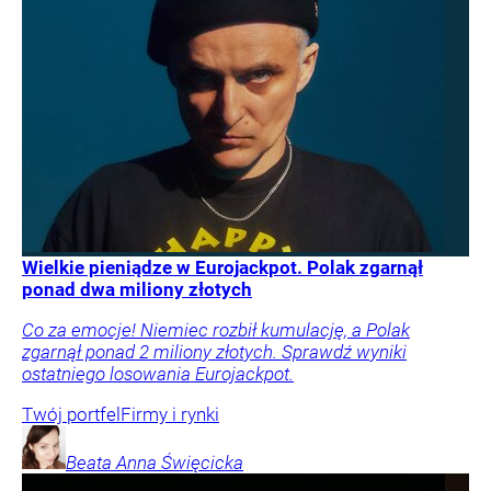
Wielkie pieniądze w Eurojackpot. Polak zgarnął
ponad dwa miliony złotych
Co za emocje! Niemiec rozbił kumulację, a Polak
zgarnął ponad 2 miliony złotych. Sprawdź wyniki
ostatniego losowania Eurojackpot.
Twój portfel
Firmy i rynki
Beata Anna
Święcicka