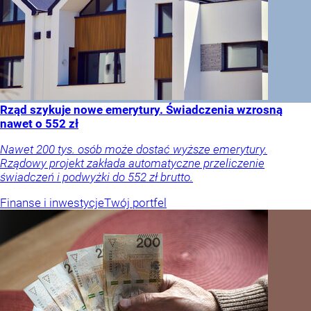
Rząd szykuje nowe emerytury. Świadczenia wzrosną
nawet o 552 zł
Nawet 200 tys. osób może dostać wyższe emerytury.
Rządowy projekt zakłada automatyczne przeliczenie
świadczeń i podwyżki do 552 zł brutto.
Finanse i inwestycje
Twój portfel