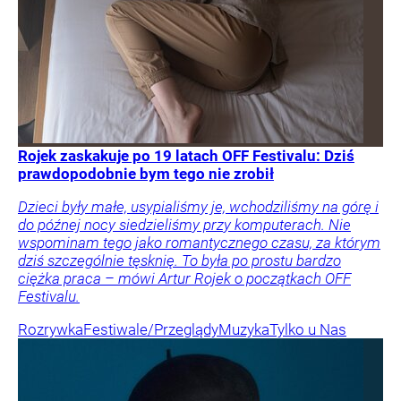
Rojek zaskakuje po 19 latach OFF Festivalu: Dziś
prawdopodobnie bym tego nie zrobił
Dzieci były małe, usypialiśmy je, wchodziliśmy na górę i
do późnej nocy siedzieliśmy przy komputerach. Nie
wspominam tego jako romantycznego czasu, za którym
dziś szczególnie tęsknię. To była po prostu bardzo
ciężka praca – mówi Artur Rojek o początkach OFF
Festivalu.
Rozrywka
Festiwale/Przeglądy
Muzyka
Tylko u Nas