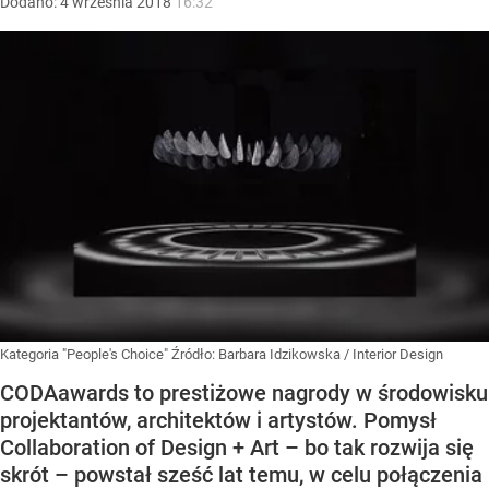
Dodano:
4
września
2018
16:32
Kategoria "People's Choice"
Źródło:
Barbara Idzikowska / Interior Design
CODAawards to prestiżowe nagrody w środowisku
projektantów, architektów i artystów. Pomysł
Collaboration of Design + Art – bo tak rozwija się
skrót – powstał sześć lat temu, w celu połączenia