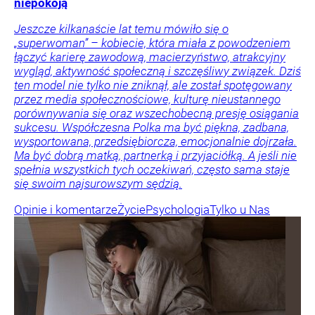
niepokoją
Jeszcze kilkanaście lat temu mówiło się o
„superwoman” – kobiecie, która miała z powodzeniem
łączyć karierę zawodową, macierzyństwo, atrakcyjny
wygląd, aktywność społeczną i szczęśliwy związek. Dziś
ten model nie tylko nie zniknął, ale został spotęgowany
przez media społecznościowe, kulturę nieustannego
porównywania się oraz wszechobecną presję osiągania
sukcesu. Współczesna Polka ma być piękna, zadbana,
wysportowana, przedsiębiorcza, emocjonalnie dojrzała.
Ma być dobrą matką, partnerką i przyjaciółką. A jeśli nie
spełnia wszystkich tych oczekiwań, często sama staje
się swoim najsurowszym sędzią.
Opinie i komentarze
Życie
Psychologia
Tylko u Nas