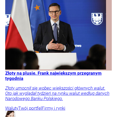
Złoty na plusie. Frank największym przegranym
tygodnia
Złoty umocnił się wobec większości głównych walut.
Oto jak wyglądał tydzień na rynku walut według danych
Narodowego Banku Polskiego.
Waluty
Twój portfel
Firmy i rynki