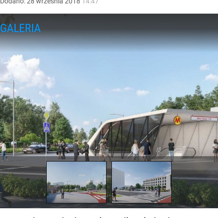
Dodano:
28
września
2018
14:47