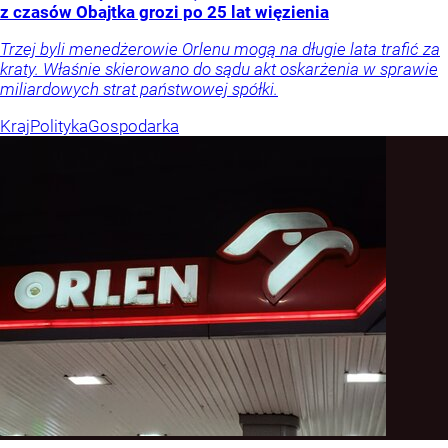
z czasów Obajtka grozi po 25 lat więzienia
Trzej byli menedżerowie Orlenu mogą na długie lata trafić za
kraty. Właśnie skierowano do sądu akt oskarżenia w sprawie
miliardowych strat państwowej spółki.
Kraj
Polityka
Gospodarka