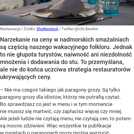
Restauracja
/ Źródło:
Shutterstock
/
Twitter/@ChLiberator
Narzekanie na ceny w nadmorskich smażalniach
są częścią naszego wakacyjnego folkloru. Jednak
to nie głupota turystów, naiwność ani niezdolność
mnożenia i dodawania do stu. To przemyślana,
ale nie do końca uczciwa strategia restauratorów
ukrywających ceny.
– Nie ma czegoś takiego jak paragony grozy. Są tylko
paragony grozy dla idiotów, którzy nie potrafią czytać.
Bo sprawdzasz co jest w menu i w tym momencie
nie musisz się martwić, czy zapłacisz więcej czy mniej.
Ale jeżeli ludzie nie czytają menu, nie czytają cen, to potem
są mocno zdziwieni. Więc wszystkie te publikacje
w gazetach o paragonach grozy można wyrzucić