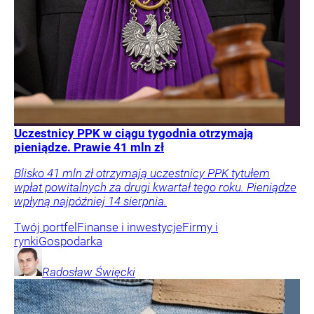
Uczestnicy PPK w ciągu tygodnia otrzymają
pieniądze. Prawie 41 mln zł
Blisko 41 mln zł otrzymają uczestnicy PPK tytułem
wpłat powitalnych za drugi kwartał tego roku. Pieniądze
wpłyną najpóźniej 14 sierpnia.
Twój portfel
Finanse i inwestycje
Firmy i
rynki
Gospodarka
Radosław
Święcki