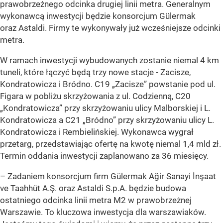
prawobrzeżnego odcinka drugiej linii metra. Generalnym
wykonawcą inwestycji będzie konsorcjum Gülermak
oraz Astaldi. Firmy te wykonywały już wcześniejsze odcinki
metra.
W ramach inwestycji wybudowanych zostanie niemal 4 km
tuneli, które łączyć będą trzy nowe stacje - Zacisze,
Kondratowicza i Bródno. C19 „Zacisze” powstanie pod ul.
Figara w pobliżu skrzyżowania z ul. Codzienną, C20
„Kondratowicza” przy skrzyżowaniu ulicy Malborskiej i L.
Kondratowicza a C21 „Bródno” przy skrzyżowaniu ulicy L.
Kondratowicza i Rembielińskiej. Wykonawca wygrał
przetarg, przedstawiając ofertę na kwotę niemal 1,4 mld zł.
Termin oddania inwestycji zaplanowano za 36 miesięcy.
– Zadaniem konsorcjum firm Gülermak Ağir Sanayi İnşaat
ve Taahhüt A.Ş. oraz Astaldi S.p.A. będzie budowa
ostatniego odcinka linii metra M2 w prawobrzeżnej
Warszawie. To kluczowa inwestycja dla warszawiaków.