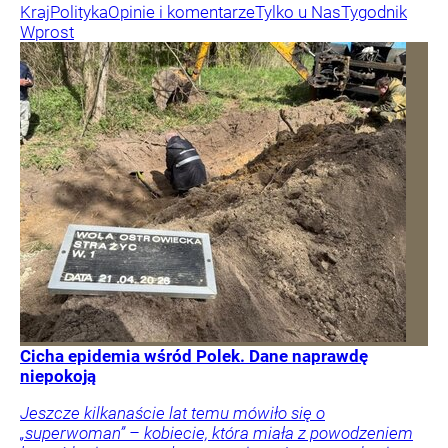
Kraj
Polityka
Opinie i komentarze
Tylko u Nas
Tygodnik
Wprost
Cicha epidemia wśród Polek. Dane naprawdę
niepokoją
Jeszcze kilkanaście lat temu mówiło się o
„superwoman” – kobiecie, która miała z powodzeniem