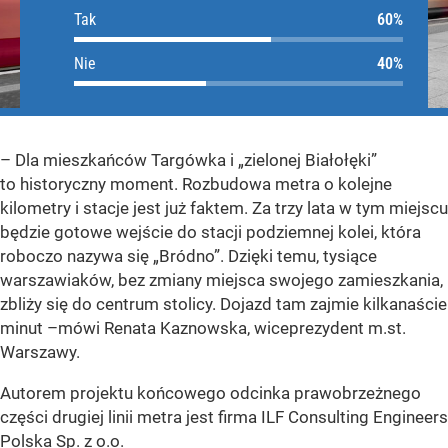
Tak
Tak
Nie
Nie
– Dla mieszkańców Targówka i „zielonej Białołęki”
to historyczny moment. Rozbudowa metra o kolejne
kilometry i stacje jest już faktem. Za trzy lata w tym miejscu
będzie gotowe wejście do stacji podziemnej kolei, która
roboczo nazywa się „Bródno”. Dzięki temu, tysiące
warszawiaków, bez zmiany miejsca swojego zamieszkania,
zbliży się do centrum stolicy. Dojazd tam zajmie kilkanaście
minut –
mówi Renata Kaznowska, wiceprezydent m.st.
Warszawy.
Autorem projektu końcowego odcinka prawobrzeżnego
części drugiej linii metra jest firma ILF Consulting Engineers
Polska Sp. z o.o.