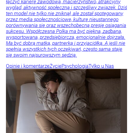
łączyć karierę zawodową, macierzyństwo, atrakcyjny
wygląd, aktywność społeczną i szczęśliwy związek. Dziś
ten model nie tylko nie zniknął, ale został spotęgowany
przez media społecznościowe, kulturę nieustannego
porównywania się oraz wszechobecną presję osiągania
sukcesu. Współczesna Polka ma być piękna, zadbana,
wysportowana, przedsiębiorcza, emocjonalnie dojrzała.
Ma być dobrą matką, partnerką i przyjaciółką. A jeśli nie
spełnia wszystkich tych oczekiwań, często sama staje
się swoim najsurowszym sędzią.
Opinie i komentarze
Życie
Psychologia
Tylko u Nas