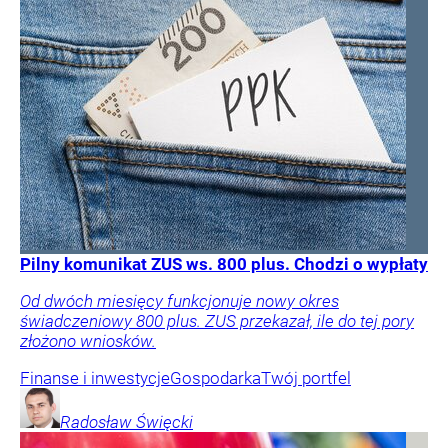
Pilny komunikat ZUS ws. 800 plus. Chodzi o wypłaty
Od dwóch miesięcy funkcjonuje nowy okres
świadczeniowy 800 plus. ZUS przekazał, ile do tej pory
złożono wniosków.
Finanse i inwestycje
Gospodarka
Twój portfel
Radosław
Święcki