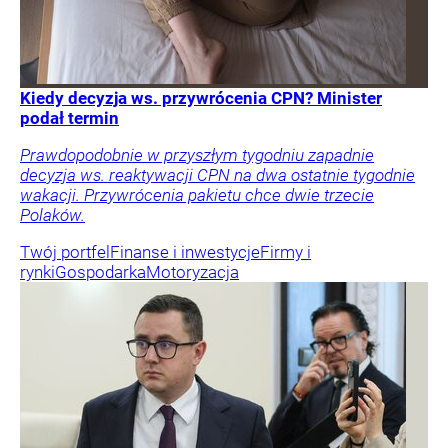
Kiedy decyzja ws. przywrócenia CPN? Minister
podał termin
Prawdopodobnie w przyszłym tygodniu zapadnie
decyzja ws. reaktywacji CPN na dwa ostatnie tygodnie
wakacji. Przywrócenia pakietu chce dwie trzecie
Polaków.
Twój portfel
Finanse i inwestycje
Firmy i
rynki
Gospodarka
Motoryzacja