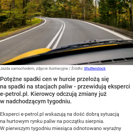
Jazda samochodem, zdjęcie ilustracyjne
/ Źródło:
Shutterstock
Potężne spadki cen w hurcie przełożą się
na spadki na stacjach paliw - przewidują eksperci
e-petrol.pl. Kierowcy odczują zmiany już
w nadchodzącym tygodniu.
Eksperci e-petrol.pl wskazują na dość dobrą sytuacją
na hurtowym rynku paliw na początku sierpnia.
W pierwszym tygodniu miesiąca odnotowano wyraźny