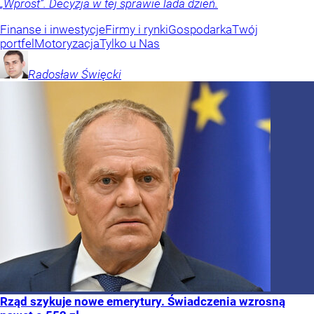
„Wprost”. Decyzja w tej sprawie lada dzień.
Finanse i inwestycje
Firmy i rynki
Gospodarka
Twój
portfel
Motoryzacja
Tylko u Nas
Radosław
Święcki
Rząd szykuje nowe emerytury. Świadczenia wzrosną