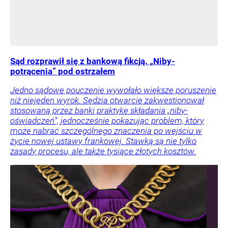
Sąd rozprawił się z bankową fikcją. „Niby-
potrącenia” pod ostrzałem
Jedno sądowe pouczenie wywołało większe poruszenie
niż niejeden wyrok. Sędzia otwarcie zakwestionował
stosowaną przez banki praktykę składania „niby-
oświadczeń”, jednocześnie pokazując problem, który
może nabrać szczególnego znaczenia po wejściu w
życie nowej ustawy frankowej. Stawką są nie tylko
zasady procesu, ale także tysiące złotych kosztów.