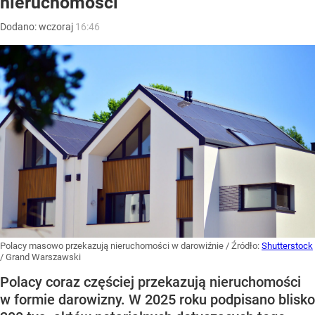
nieruchomości
Dodano:
wczoraj
16:46
Polacy masowo przekazują nieruchomości w darowiźnie
/ Źródło:
Shutterstock
/
Grand Warszawski
Polacy coraz częściej przekazują nieruchomości
w formie darowizny. W 2025 roku podpisano blisko