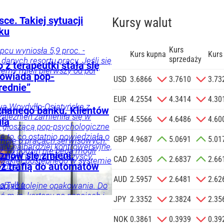
ce. Takiej sytuacji
Kursy walut
oku
Kurs
pcu wyniosła 5,9 proc. -
Kurs kupna
Kurs
sprzedaży
danych resortu pracy. Jeśli się
z terapeutki stała się
iemy mieli pierwszy od pół
powiada pop-
zgodę na
USD
3.6866
3.7610
3.73
rednie”
 na podany
informacji
EUR
4.2554
4.3414
4.30
wa Woydyłło-Osiatyńska z
Agencji
ca
znanego banku. Klientów
zależnień zamieniła się w
Reklamowej
CHF
4.5566
4.6486
4.60
nia
dy głoszącą pop-psychologiczne
 o.o. w imieniu
e to, co ostatnio powiedziała o
GBP
4.9687
5.0691
5.01
a zlecenie jej
rmuje o pracach serwisowych.
 ani najbardziej kontrowersyjne,
z 10 godzin nie będą mogli
znesowych.
znów się zmieni.
Problem w tym, że wszyscy
CAD
2.6305
2.6837
2.66
 Makler dostępnego w systemie
ż trafią do automatów
widzą.
 SIĘ
AUD
2.5957
2.6481
2.62
ia
Tylko
objąć kolejne opakowania. Do
ć m.in. kartony po napojach i
JPY
2.3352
2.3824
2.35
szklane.
NOK
0.3861
0.3939
0.39