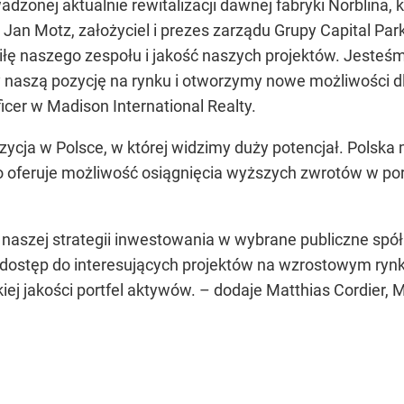
zonej aktualnie rewitalizacji dawnej fabryki Norblina, kt
ł Jan Motz, założyciel i prezes zarządu Grupy Capital P
iłę naszego zespołu i jakość naszych projektów. Jeste
 naszą pozycję na rynku i otworzymy nowe możliwości dl
cer w Madison International Realty.
zycja w Polsce, w której widzimy duży potencjał. Polska 
 oferuje możliwość osiągnięcia wyższych zwrotów w po
naszej strategii inwestowania w wybrane publiczne spółk
ostęp do interesujących projektów na wzrostowym rynk
kiej jakości portfel aktywów. – dodaje Matthias Cordier,