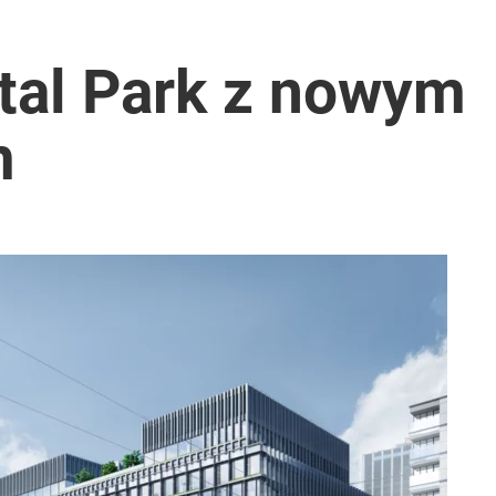
acy o przywróceniu CPN
tal Park z nowym
m
tymistyczne wieści”
anipulują cenami nad morzem