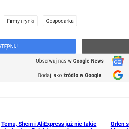
Firmy i rynki
Gospodarka
STĘPNIJ
Obserwuj nas
w
Google News
Dodaj jako
źródło w Google
Temu, Shein i AliExpress już nie takie
Orlen s