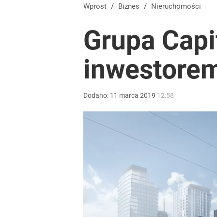
Tego sondażu premier nie może zlekceważyć. Pol
Wprost
/
Biznes
/
Nieruchomości
Grupa Capi
8
inwestore
Na taki komunikat kierowcy czekali od dawna. „Op
dodaj
Dodano:
11
marca
2019
12:58
Tajemnica paragonów grozy. Tak restauratorzy m
dodaj