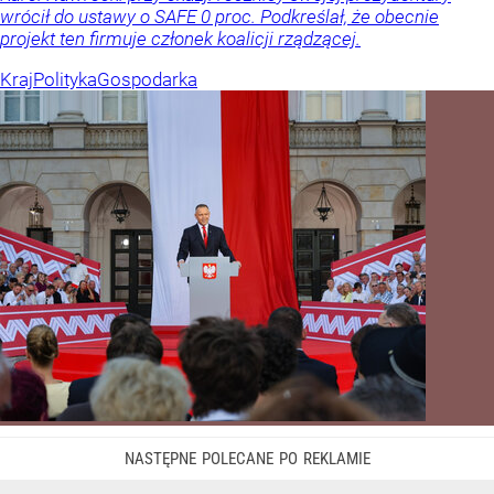
wrócił do ustawy o SAFE 0 proc. Podkreślał, że obecnie
projekt ten firmuje członek koalicji rządzącej.
Kraj
Polityka
Gospodarka