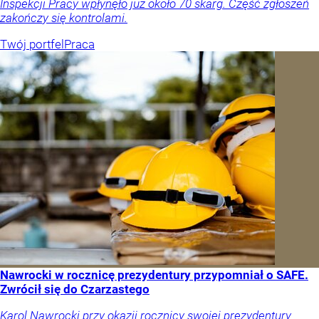
Inspekcji Pracy wpłynęło już około 70 skarg. Część zgłoszeń
zakończy się kontrolami.
Twój portfel
Praca
Nawrocki w rocznicę prezydentury przypomniał o SAFE.
Zwrócił się do Czarzastego
Karol Nawrocki przy okazji rocznicy swojej prezydentury