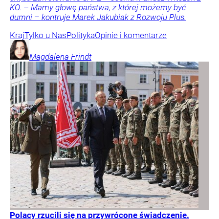
KO. – Mamy głowę państwa, z której możemy być
dumni – kontruje Marek Jakubiak z Rozwoju Plus.
Kraj
Tylko u Nas
Polityka
Opinie i komentarze
Magdalena
Frindt
Polacy rzucili się na przywrócone świadczenie.