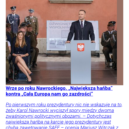
Wrze po roku Nawrockiego. „Największa hańba”
kontra „Cała Europa nam go zazdrości”
Po pierwszym roku prezydentury nic nie wskazuje na to,
żeby Karol Nawrocki wyciszył spory między dwoma
zwaśnionymi politycznymi obozami. – Dotychczas
największą hańbą na karcie jego prezydentury jest
chyba zawetowanie SAFE – ocenia Mariusz Witczak z