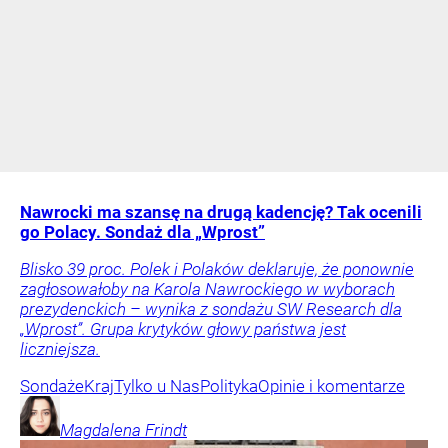
Nawrocki ma szansę na drugą kadencję? Tak ocenili
go Polacy. Sondaż dla „Wprost”
Blisko 39 proc. Polek i Polaków deklaruje, że ponownie
zagłosowałoby na Karola Nawrockiego w wyborach
prezydenckich – wynika z sondażu SW Research dla
„Wprost”. Grupa krytyków głowy państwa jest
liczniejsza.
Sondaże
Kraj
Tylko u Nas
Polityka
Opinie i komentarze
Magdalena
Frindt