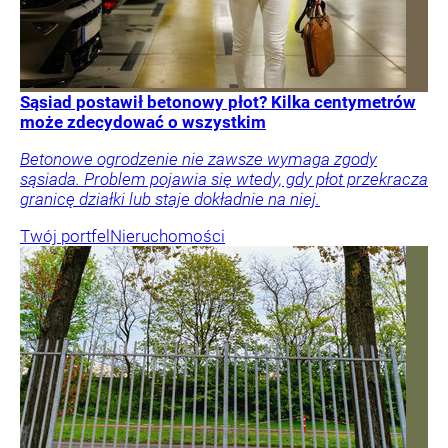
Sąsiad postawił betonowy płot? Kilka centymetrów
może zdecydować o wszystkim
Betonowe ogrodzenie nie zawsze wymaga zgody
sąsiada. Problem pojawia się wtedy, gdy płot przekracza
granicę działki lub staje dokładnie na niej.
Twój portfel
Nieruchomości