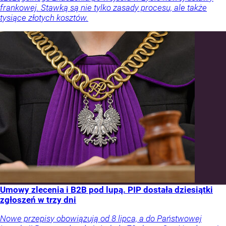
frankowej. Stawką są nie tylko zasady procesu, ale także
tysiące złotych kosztów.
Umowy zlecenia i B2B pod lupą. PIP dostała dziesiątki
zgłoszeń w trzy dni
Nowe przepisy obowiązują od 8 lipca, a do Państwowej