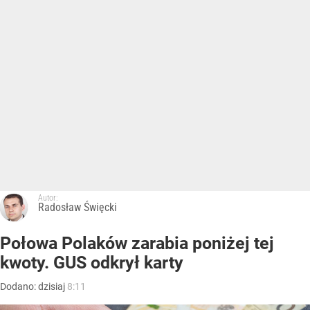
Autor:
Radosław Święcki
Połowa Polaków zarabia poniżej tej
kwoty. GUS odkrył karty
Dodano:
dzisiaj
8:11