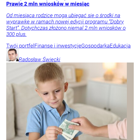
Prawie 2 mln wniosków w miesiąc
Od miesiąca rodzice mogą ubiegać się o środki na
wyprawkę w ramach nowej edycji programu “Dobry
Start”. Dotychczas złożono niemal 2 mln wniosków o
300 plus.
Twój portfel
Finanse i inwestycje
Gospodarka
Edukacja
Radosław
Święcki