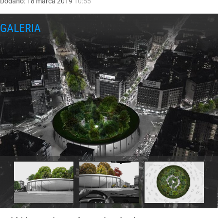
Dodano:
18
marca
2019
10:55