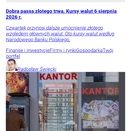
Dobra passa złotego trwa. Kursy walut 6 sierpnia
2026 r.
Czwartek przynosi dalsze umocnienie złotego
względem głównych walut. Oto kursy walut według
Narodowego Banku Polskiego.
Finanse i inwestycje
Firmy i rynki
Gospodarka
Twój
portfel
Radosław
Święcki