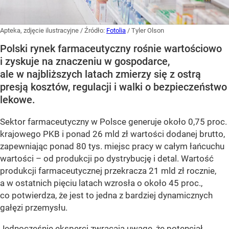
Apteka, zdjęcie ilustracyjne
/ Źródło:
Fotolia
/
Tyler Olson
Polski rynek farmaceutyczny rośnie wartościowo
i zyskuje na znaczeniu w gospodarce,
ale w najbliższych latach zmierzy się z ostrą
presją kosztów, regulacji i walki o bezpieczeństwo
lekowe.
Sektor farmaceutyczny w Polsce generuje około 0,75 proc.
krajowego PKB i ponad 26 mld zł wartości dodanej brutto,
zapewniając ponad 80 tys. miejsc pracy w całym łańcuchu
wartości – od produkcji po dystrybucję i detal. Wartość
produkcji farmaceutycznej przekracza 21 mld zł rocznie,
a w ostatnich pięciu latach wzrosła o około 45 proc.,
co potwierdza, że jest to jedna z bardziej dynamicznych
gałęzi przemysłu.
Jednocześnie eksperci zwracają uwagę, że potencjał