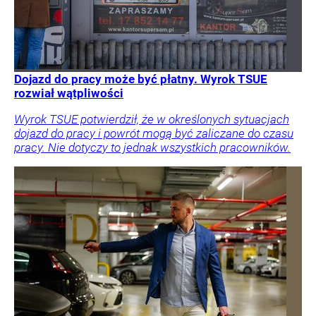
Dojazd do pracy może być płatny. Wyrok TSUE
rozwiał wątpliwości
Wyrok TSUE potwierdził, że w określonych sytuacjach
dojazd do pracy i powrót mogą być zaliczane do czasu
pracy. Nie dotyczy to jednak wszystkich pracowników.