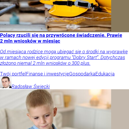
Polacy rzucili się na przywrócone świadczenie. Prawie
2 mln wniosków w miesiąc
Od miesiąca rodzice mogą ubiegać się o środki na wyprawkę
w ramach nowej edycji programu “Dobry Start”. Dotychczas
złożono niemal 2 mln wniosków o 300 plus.
Twój portfel
Finanse i inwestycje
Gospodarka
Edukacja
Radosław
Święcki