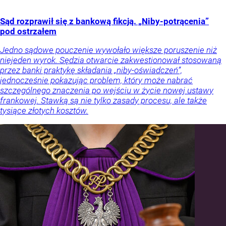
Sąd rozprawił się z bankową fikcją. „Niby-potrącenia”
pod ostrzałem
Jedno sądowe pouczenie wywołało większe poruszenie niż
niejeden wyrok. Sędzia otwarcie zakwestionował stosowaną
przez banki praktykę składania „niby-oświadczeń”,
jednocześnie pokazując problem, który może nabrać
szczególnego znaczenia po wejściu w życie nowej ustawy
frankowej. Stawką są nie tylko zasady procesu, ale także
tysiące złotych kosztów.