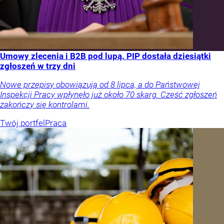
Umowy zlecenia i B2B pod lupą. PIP dostała dziesiątki
zgłoszeń w trzy dni
Nowe przepisy obowiązują od 8 lipca, a do Państwowej
Inspekcji Pracy wpłynęło już około 70 skarg. Część zgłoszeń
zakończy się kontrolami.
Twój portfel
Praca