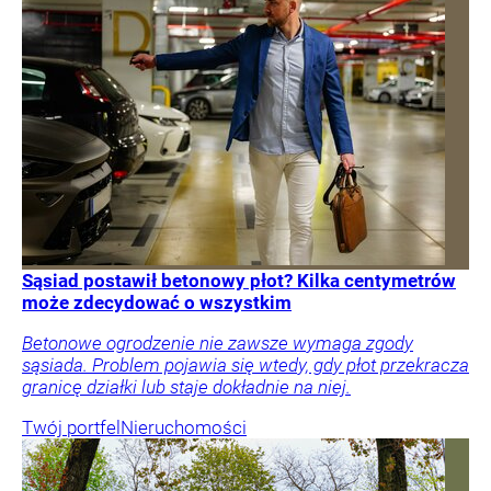
Sąsiad postawił betonowy płot? Kilka centymetrów
może zdecydować o wszystkim
Betonowe ogrodzenie nie zawsze wymaga zgody
sąsiada. Problem pojawia się wtedy, gdy płot przekracza
granicę działki lub staje dokładnie na niej.
Twój portfel
Nieruchomości