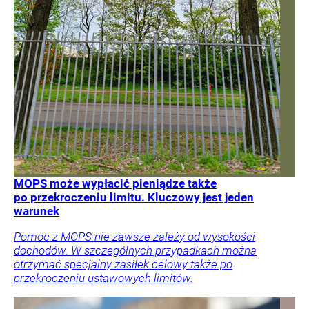
MOPS może wypłacić pieniądze także
po przekroczeniu limitu. Kluczowy jest jeden
warunek
Pomoc z MOPS nie zawsze zależy od wysokości
dochodów. W szczególnych przypadkach można
otrzymać specjalny zasiłek celowy także po
przekroczeniu ustawowych limitów.