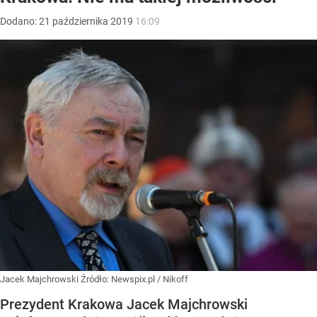
Dodano:
21
października
2019
16:09
Jacek Majchrowski
Źródło:
Newspix.pl
/
Nikoff
Prezydent Krakowa Jacek Majchrowski