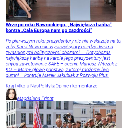
Wrze po roku Nawrockiego. „Największa hańba”
kontra „Cała Europa nam go zazdrości”
Po pierwszym roku prezydentury nic nie wskazuje na to,
żeby Karol Nawrocki wyciszył spory między dwoma
zwaśnionymi politycznymi obozami. – Dotychczas
największą hańbą na karcie jego prezydentury jest
chyba zawetowanie SAFE – ocenia Mariusz Witczak z
KO. – Mamy głowę państwa, z której możemy być
dumni – kontruje Marek Jakubiak z Rozwoju Plus.
Kraj
Tylko u Nas
Polityka
Opinie i komentarze
Magdalena
Frindt