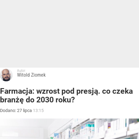
Autor:
Witold Ziomek
Farmacja: wzrost pod presją. co czeka
branżę do 2030 roku?
Dodano:
27
lipca
13:15