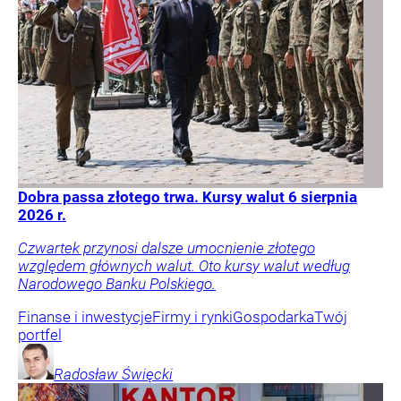
Dobra passa złotego trwa. Kursy walut 6 sierpnia
2026 r.
Czwartek przynosi dalsze umocnienie złotego
względem głównych walut. Oto kursy walut według
Narodowego Banku Polskiego.
Finanse i inwestycje
Firmy i rynki
Gospodarka
Twój
portfel
Radosław
Święcki