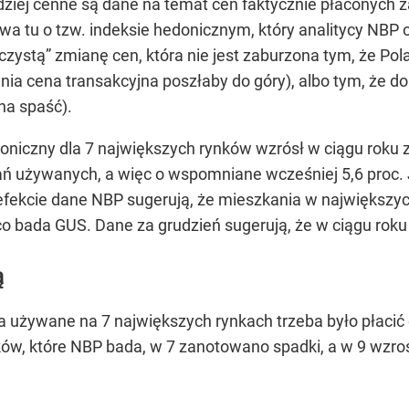
dziej cenne są dane na temat cen faktycznie płaconych 
wa tu o tzw. indeksie hedonicznym, który analitycy NB
„czystą” zmianę cen, która nie jest zaburzona tym, że P
dnia cena transakcyjna poszłaby do góry), albo tym, że 
na spaść).
niczny dla 7 największych rynków wzrósł w ciągu roku z 
ń używanych, a więc o wspomniane wcześniej 5,6 proc. Je
fekcie dane NBP sugerują, że mieszkania w największych
o bada GUS. Dane za grudzień sugerują, że w ciągu roku
ą
używane na 7 największych rynkach trzeba było płacić o 1,
ków, które NBP bada, w 7 zanotowano spadki, a w 9 wzr