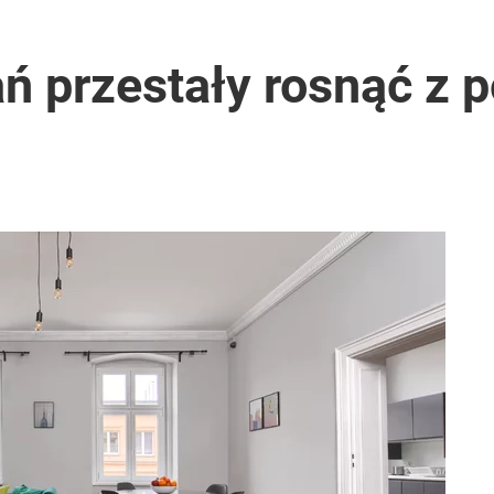
026 r.
ń przestały rosnąć z 
i go Polacy. Sondaż dla „Wprost”
rawie 2 mln wniosków w miesiąc