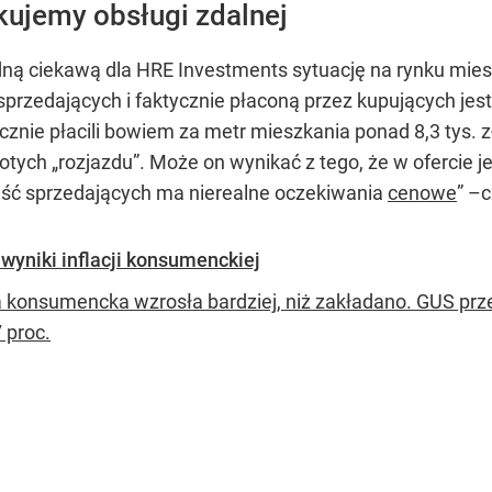
kujemy obsługi zdalnej
dną ciekawą dla HRE Investments sytuację na rynku mies
przedających i faktycznie płaconą przez kupujących jes
znie płacili bowiem za metr mieszkania ponad 8,3 tys. z
złotych „rozjazdu”. Może on wynikać z tego, że w oferci
zęść sprzedających ma nierealne oczekiwania
cenowe
” –
 wyniki inflacji konsumenckiej
ja konsumencka wzrosła bardziej, niż zakładano. GUS prze
 proc.