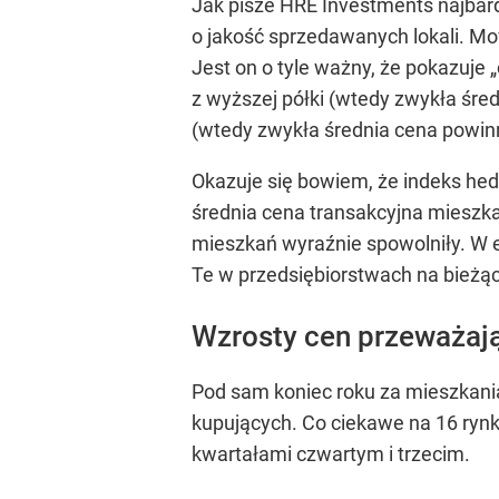
Jak pisze HRE Investments najbar
o jakość sprzedawanych lokali. Mo
Jest on o tyle ważny, że pokazuje 
z wyższej półki (wtedy zwykła śre
(wtedy zwykła średnia cena powin
Okazuje się bowiem, że indeks hedo
średnia cena transakcyjna mieszka
mieszkań wyraźnie spowolniły. W e
Te w przedsiębiorstwach na bieżąc
Wzrosty cen przeważaj
Pod sam koniec roku za mieszkania 
kupujących. Co ciekawe na 16 ryn
kwartałami czwartym i trzecim.