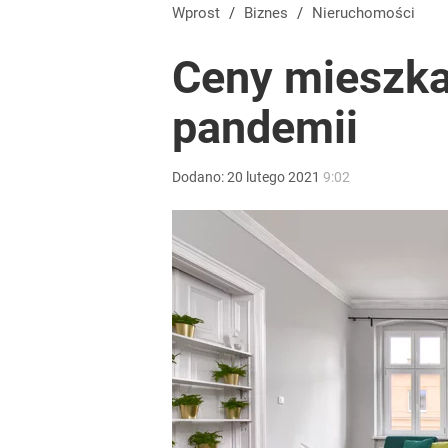
Dobra passa złotego trwa. Kursy walut 6 sierpnia 2
Wprost
/
Biznes
/
Nieruchomości
Ceny mieszka
dodaj
pandemii
Nawrocki ma szansę na drugą kadencję? Tak ocenil
Dodano:
20
lutego
2021
9:02
10
Polacy rzucili się na przywrócone świadczenie. P
dodaj