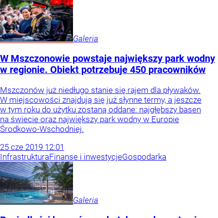
Galeria
W Mszczonowie powstaje największy park wodny
w regionie. Obiekt potrzebuje 450 pracowników
Mszczonów już niedługo stanie się rajem dla pływaków.
W miejscowości znajdują się już słynne termy, a jeszcze
w tym roku do użytku zostaną oddane: najgłębszy basen
na świecie oraz największy park wodny w Europie
Środkowo-Wschodniej.
25
cze
2019
12:01
Infrastruktura
Finanse i inwestycje
Gospodarka
Galeria