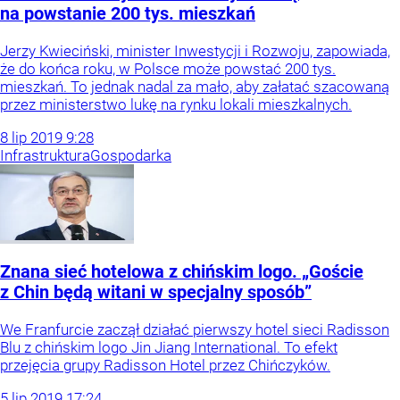
na powstanie 200 tys. mieszkań
Jerzy Kwieciński, minister Inwestycji i Rozwoju, zapowiada,
że do końca roku, w Polsce może powstać 200 tys.
mieszkań. To jednak nadal za mało, aby załatać szacowaną
przez ministerstwo lukę na rynku lokali mieszkalnych.
8
lip
2019
9:28
Infrastruktura
Gospodarka
Znana sieć hotelowa z chińskim logo. „Goście
z Chin będą witani w specjalny sposób”
We Franfurcie zaczął działać pierwszy hotel sieci Radisson
Blu z chińskim logo Jin Jiang International. To efekt
przejęcia grupy Radisson Hotel przez Chińczyków.
5
lip
2019
17:24