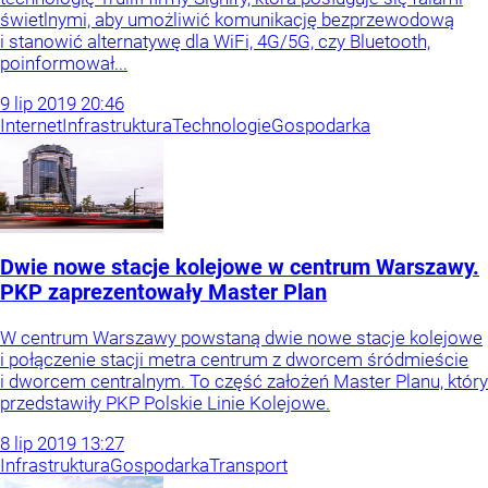
świetlnymi, aby umożliwić komunikację bezprzewodową
i stanowić alternatywę dla WiFi, 4G/5G, czy Bluetooth,
poinformował...
9
lip
2019
20:46
Internet
Infrastruktura
Technologie
Gospodarka
Dwie nowe stacje kolejowe w centrum Warszawy.
PKP zaprezentowały Master Plan
W centrum Warszawy powstaną dwie nowe stacje kolejowe
i połączenie stacji metra centrum z dworcem śródmieście
i dworcem centralnym. To część założeń Master Planu, który
przedstawiły PKP Polskie Linie Kolejowe.
8
lip
2019
13:27
Infrastruktura
Gospodarka
Transport