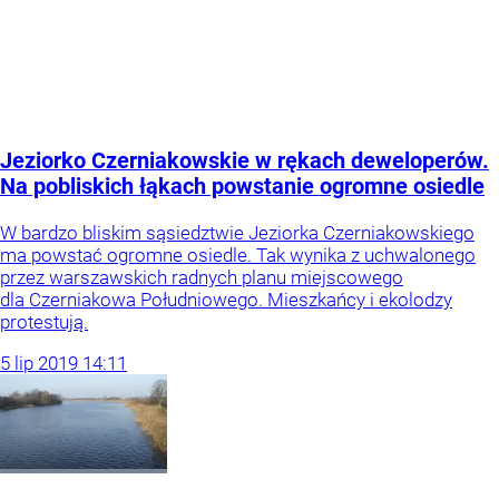
Jeziorko Czerniakowskie w rękach deweloperów.
Na pobliskich łąkach powstanie ogromne osiedle
W bardzo bliskim sąsiedztwie Jeziorka Czerniakowskiego
ma powstać ogromne osiedle. Tak wynika z uchwalonego
przez warszawskich radnych planu miejscowego
dla Czerniakowa Południowego. Mieszkańcy i ekolodzy
protestują.
5
lip
2019
14:11