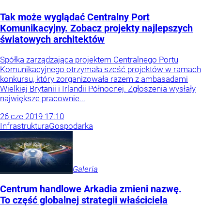
Tak może wyglądać Centralny Port
Komunikacyjny. Zobacz projekty najlepszych
światowych architektów
Spółka zarządzająca projektem Centralnego Portu
Komunikacyjnego otrzymała sześć projektów w ramach
konkursu, który zorganizowała razem z ambasadami
Wielkiej Brytanii i Irlandii Północnej. Zgłoszenia wysłały
największe pracownie...
26
cze
2019
17:10
Infrastruktura
Gospodarka
Galeria
Centrum handlowe Arkadia zmieni nazwę.
To część globalnej strategii właściciela