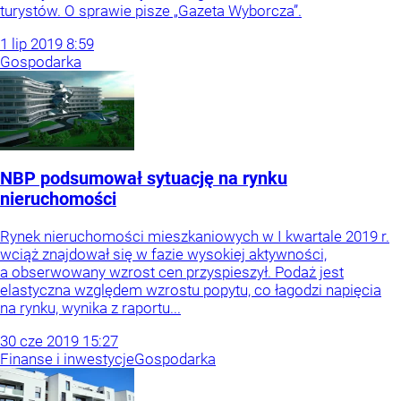
turystów. O sprawie pisze „Gazeta Wyborcza”.
1
lip
2019
8:59
Gospodarka
NBP podsumował sytuację na rynku
nieruchomości
Rynek nieruchomości mieszkaniowych w I kwartale 2019 r.
wciąż znajdował się w fazie wysokiej aktywności,
a obserwowany wzrost cen przyspieszył. Podaż jest
elastyczna względem wzrostu popytu, co łagodzi napięcia
na rynku, wynika z raportu...
30
cze
2019
15:27
Finanse i inwestycje
Gospodarka