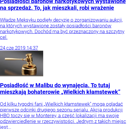
Posiadłości baronów narkotykowych wystawione
na sprzedaż. To, jak mieszkali, robi wrażenie
Władze Meksyku podjęły decyzję o zorganizowaniu aukcji,
na których wystawione zostały posiadłości baronów
narkotykowych. Dochód ma być przeznaczony na szczytny
cel.
24
cze
2019
14:37
Posiadłość w Malibu do wynajęcia. To tutaj
mieszkają bohaterowie „Wielkich kłamstewek”
Od kilku tygodni fani „Wielkich kłamstewek" mogą oglądać
pierwsze odcinki drugiego sezonu serialu. Akcja produkcji
HBO toczy się w Monterey, a część lokalizacji ma swoje
odzwierciedlenie w rzeczywistości. Jednym z takich miejsc
jest...