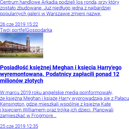
Centrum handlowe Arkadia podzieli los ronda, przy który
zostało zbudowane. Już niedługo jedna z najbardziej
popularnych galerii w Warszawie zmieni nazwę.
26
cze
2019
15:22
Twój portfel
Gospodarka
Posiadłość księżnej Meghan i księcia Harry'ego
wyremontowana. Podatnicy zapłacili ponad 12
milionów złotych
W marcu 2019 roku angielskie media poinformowały,
że księżna Meghan i książę Harry wyprowadzają się z Pałacu
Kensington, gdzie mieszkali wspólnie z księżną Kate
i księciem Williamem oraz trójką ich dzieci. Planowali
zamieszkać w Frogmore...
25
cze
2019
12:35