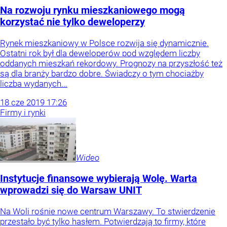
Na rozwoju rynku mieszkaniowego mogą
korzystać nie tylko deweloperzy
Rynek mieszkaniowy w Polsce rozwija się dynamicznie.
Ostatni rok był dla deweloperów pod względem liczby
oddanych mieszkań rekordowy. Prognozy na przyszłość też
są dla branży bardzo dobre. Świadczy o tym chociażby
liczba wydanych...
18
cze
2019
17:26
Firmy i rynki
Wideo
Instytucje finansowe wybierają Wolę. Warta
wprowadzi się do Warsaw UNIT
Na Woli rośnie nowe centrum Warszawy. To stwierdzenie
przestało być tylko hasłem. Potwierdzają to firmy, które