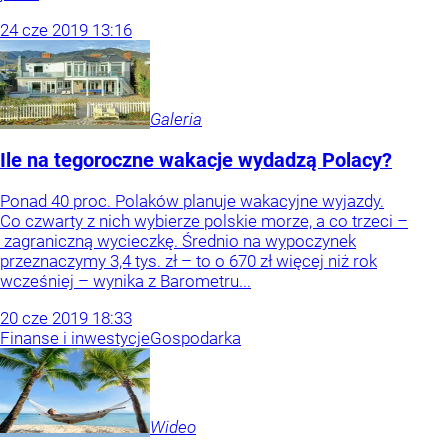
24
cze
2019
13:16
Galeria
Ile na tegoroczne wakacje wydadzą Polacy?
Ponad 40 proc. Polaków planuje wakacyjne wyjazdy.
Co czwarty z nich wybierze polskie morze, a co trzeci –
zagraniczną wycieczkę. Średnio na wypoczynek
przeznaczymy 3,4 tys. zł – to o 670 zł więcej niż rok
wcześniej – wynika z Barometru...
20
cze
2019
18:33
Finanse i inwestycje
Gospodarka
Wideo