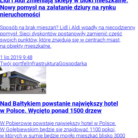
Lidl i Aldi zmieniają sklepy w bloki mieszkalne.
Nowy pomysł na załatanie dziury na rynku
nieruchomości
Sposób na brak mieszań? Lidl i Aldi wpadły na niecodzienny
pomysł. Sieci dyskontów postanowiły zamienić część
swoich punktów, które znajdują się w centrach miast,
na obiekty mieszkalne.
1
lip
2019
9:48
Twój portfel
Infrastruktura
Gospodarka
Nad Bałtykiem powstanie największy hotel
w Polsce. Wycięto ponad 1500 drzew
W Pobierowie powstaje największy hotel w Polsce.
W Gołębiewskim będzie się znajdować 1100 pokoi,
w których w sumie będzie mogło mieszkać blisko 3000