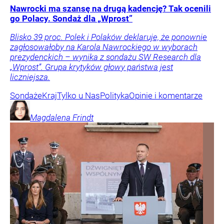
Nawrocki ma szansę na drugą kadencję? Tak ocenili
go Polacy. Sondaż dla „Wprost”
Blisko 39 proc. Polek i Polaków deklaruje, że ponownie
zagłosowałoby na Karola Nawrockiego w wyborach
prezydenckich – wynika z sondażu SW Research dla
„Wprost”. Grupa krytyków głowy państwa jest
liczniejsza.
Sondaże
Kraj
Tylko u Nas
Polityka
Opinie i komentarze
Magdalena
Frindt