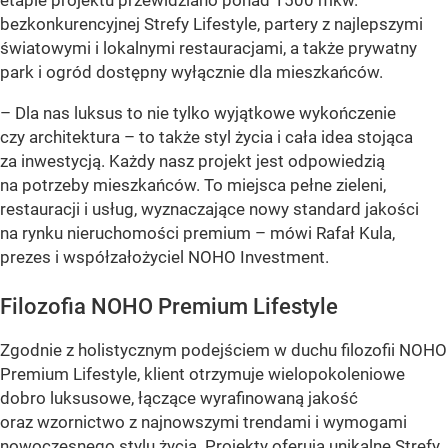
etapie projektu przewidziano ponad 1500 mkw.
bezkonkurencyjnej Strefy Lifestyle, partery z najlepszymi
światowymi i lokalnymi restauracjami, a także prywatny
park i ogród dostępny wyłącznie dla mieszkańców.
– Dla nas luksus to nie tylko wyjątkowe wykończenie
czy architektura – to także styl życia i cała idea stojąca
za inwestycją. Każdy nasz projekt jest odpowiedzią
na potrzeby mieszkańców. To miejsca pełne zieleni,
restauracji i usług, wyznaczające nowy standard jakości
na rynku nieruchomości premium – mówi Rafał Kula,
prezes i współzałożyciel NOHO Investment.
Filozofia NOHO Premium Lifestyle
Zgodnie z holistycznym podejściem w duchu filozofii NOHO
Premium Lifestyle, klient otrzymuje wielopokoleniowe
dobro luksusowe, łączące wyrafinowaną jakość
oraz wzornictwo z najnowszymi trendami i wymogami
nowoczesnego stylu życia. Projekty oferują unikalne Strefy