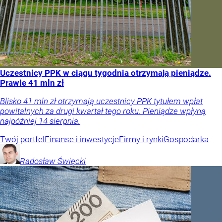
Uczestnicy PPK w ciągu tygodnia otrzymają pieniądze.
Prawie 41 mln zł
Blisko 41 mln zł otrzymają uczestnicy PPK tytułem wpłat
powitalnych za drugi kwartał tego roku. Pieniądze wpłyną
najpóźniej 14 sierpnia.
Twój portfel
Finanse i inwestycje
Firmy i rynki
Gospodarka
Radosław
Święcki