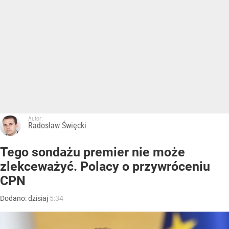
Autor:
Radosław Święcki
Tego sondażu premier nie może
zlekceważyć. Polacy o przywróceniu
CPN
Dodano:
dzisiaj
5:34