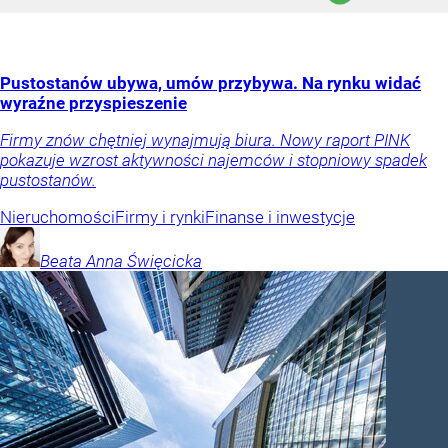
Pustostanów ubywa, umów przybywa. Na rynku widać
wyraźne przyspieszenie
Firmy znów chętniej wynajmują biura. Nowy raport PINK
pokazuje wzrost aktywności najemców i stopniowy spadek
pustostanów.
Nieruchomości
Firmy i rynki
Finanse i inwestycje
Beata Anna
Święcicka