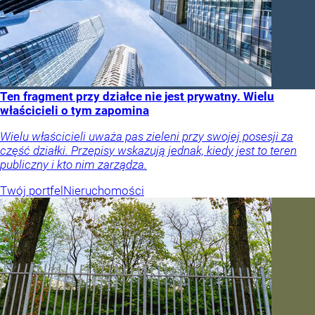
Ten fragment przy działce nie jest prywatny. Wielu
właścicieli o tym zapomina
Wielu właścicieli uważa pas zieleni przy swojej posesji za
część działki. Przepisy wskazują jednak, kiedy jest to teren
publiczny i kto nim zarządza.
Twój portfel
Nieruchomości