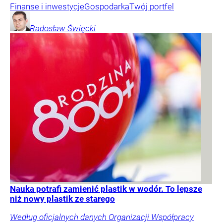
Finanse i inwestycje
Gospodarka
Twój portfel
Radosław
Święcki
Nauka potrafi zamienić plastik w wodór. To lepsze
niż nowy plastik ze starego
Według oficjalnych danych Organizacji Współpracy