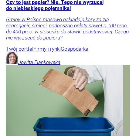
Czy to jest papier? Nie. Tego nie wyrzucaj
do niebieskiego pojemnika!
Gminy w Polsce masowo nakładają kary za złą
segregację śmieci, podnosząc opłaty nawet o 100 proc.
do 400 proc. w stosunku do stawki podstawowej. Czego
nie wyrzucać do papieru?
Twój portfel
Firmy i rynki
Gospodarka
Jowita
Flankowska