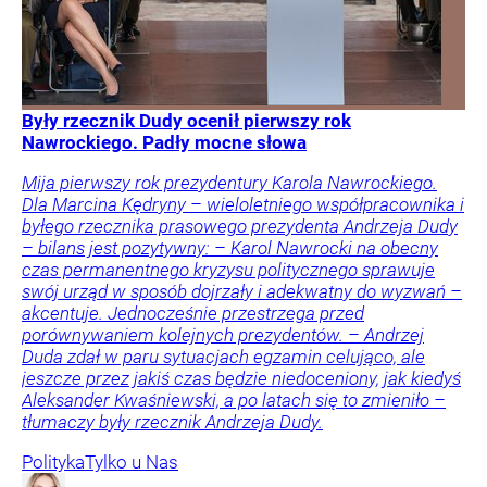
Były rzecznik Dudy ocenił pierwszy rok
Nawrockiego. Padły mocne słowa
Mija pierwszy rok prezydentury Karola Nawrockiego.
Dla Marcina Kędryny – wieloletniego współpracownika i
byłego rzecznika prasowego prezydenta Andrzeja Dudy
– bilans jest pozytywny: – Karol Nawrocki na obecny
czas permanentnego kryzysu politycznego sprawuje
swój urząd w sposób dojrzały i adekwatny do wyzwań –
akcentuje. Jednocześnie przestrzega przed
porównywaniem kolejnych prezydentów. – Andrzej
Duda zdał w paru sytuacjach egzamin celująco, ale
jeszcze przez jakiś czas będzie niedoceniony, jak kiedyś
Aleksander Kwaśniewski, a po latach się to zmieniło –
tłumaczy były rzecznik Andrzeja Dudy.
Polityka
Tylko u Nas