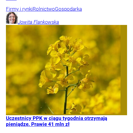
Firmy i rynki
Rolnictwo
Gospodarka
Jowita
Flankowska
Uczestnicy PPK w ciągu tygodnia otrzymają
pieniądze. Prawie 41 mln zł