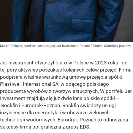
Marek Chłopek, dyrektor zarządzający Jet Investment Poland
/ Źródło:
Materiały prasowe
Jet Investment otworzył biuro w Polsce w 2023 roku i od
tej pory aktywnie poszukuje kolejnych celów przejęć. Firma
podpisała właśnie warunkową umowę przejęcia spółki
Plastiwell International SA, wiodącego polskiego
producenta wyrobów z tworzyw sztucznych. W portfelu Jet
Investment znajdują się już dwie inne polskie spółki –
Rockfin i Eurodruk-Poznań. Rockfin świadczy usługi
inżynieryjne dla energetyki i w obszarze zielonych
technologii wodorowych. Eurodruk-Poznań to odnosząca
sukcesy firma poligraficzna z grupy EDS.