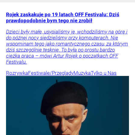
Rojek zaskakuje po 19 latach OFF Festivalu: Dziś
prawdopodobnie bym tego nie zrobił
Dzieci były małe, usypialiśmy je, wchodziliśmy na górę i
do późnej nocy siedzieliśmy przy komputerach. Nie
wspominam tego jako romantycznego czasu, za którym
dziś szczególnie tęsknię. To była po prostu bardzo
ciężka praca – mówi Artur Rojek o początkach OFF
Festivalu.
Rozrywka
Festiwale/Przeglądy
Muzyka
Tylko u Nas