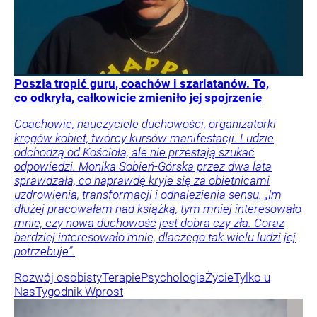
Poszła tropić guru, coachów i szarlatanów. To,
co odkryła, całkowicie zmieniło jej spojrzenie
Coachowie, nauczyciele duchowości, organizatorki
kręgów kobiet, twórcy kursów manifestacji. Ludzie
odchodzą od Kościoła, ale nie przestają szukać
odpowiedzi. Monika Sobień-Górska przez dwa lata
sprawdzała, co naprawdę kryje się za obietnicami
uzdrowienia, transformacji i odnalezienia sensu. „Im
dłużej pracowałam nad książką, tym mniej interesowało
mnie, czy nowa duchowość jest dobra czy zła. Coraz
bardziej interesowało mnie, dlaczego tak wielu ludzi jej
potrzebuje”.
Rozwój osobisty
Terapie
Psychologia
Życie
Tylko u
Nas
Tygodnik Wprost