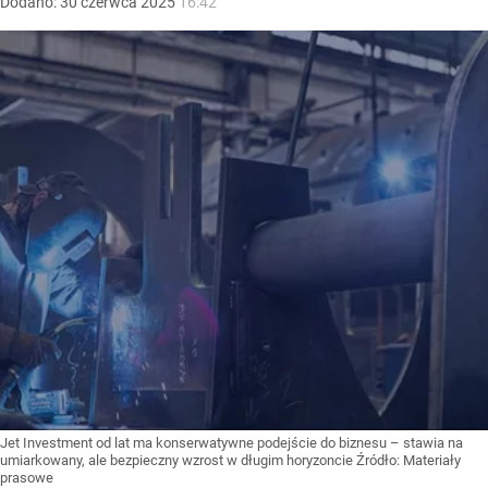
Dodano:
30
czerwca
2025
16:42
Jet Investment od lat ma konserwatywne podejście do biznesu – stawia na
umiarkowany, ale bezpieczny wzrost w długim horyzoncie
Źródło:
Materiały
prasowe