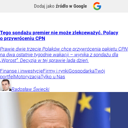
Dodaj jako
źródło w Google
Tego sondażu premier nie może zlekceważyć. Polacy
o przywróceniu CPN
Prawie dwie trzecie Polaków chce przywrócenia pakietu CPN
na dwa ostatnie tygodnie wakacji – wynika z sondażu dla
„Wprost”. Decyzja w tej sprawie lada dzień.
Finanse i inwestycje
Firmy i rynki
Gospodarka
Twój
portfel
Motoryzacja
Tylko u Nas
Radosław
Święcki