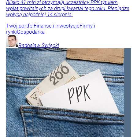
Blisko 41 mln zł otrzymają uczestnicy PPK tytułem
wpłat powitalnych za drugi kwartał tego roku. Pieniądze
wpłyną najpóźniej 14 sierpnia.
Twój portfel
Finanse i inwestycje
Firmy i
rynki
Gospodarka
Radosław
Święcki