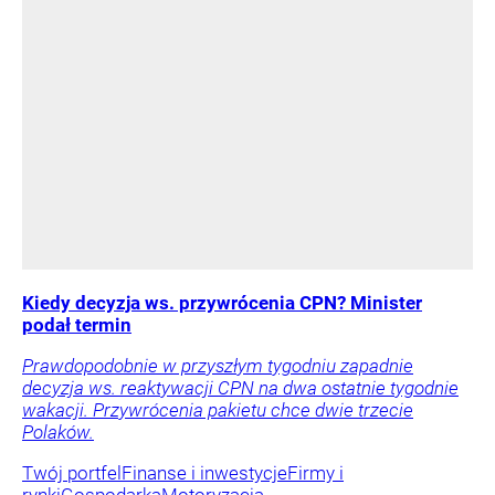
Kiedy decyzja ws. przywrócenia CPN? Minister
podał termin
Prawdopodobnie w przyszłym tygodniu zapadnie
decyzja ws. reaktywacji CPN na dwa ostatnie tygodnie
wakacji. Przywrócenia pakietu chce dwie trzecie
Polaków.
Twój portfel
Finanse i inwestycje
Firmy i
rynki
Gospodarka
Motoryzacja