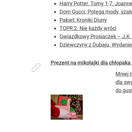
Harry Potter. Tomy 1-7. Joanne
Dom Gucci. Potęga mody, szal
Pakiet: Kroniki Diuny
TOPR 2. Nie każdy wróci
Gwiazdkowy Prosiaczek – J.K.
Dziewczyny z Dubaju. Wydanie
Prezent na mikołajki dla chłopaka
Mniej n
dla sw
do gus