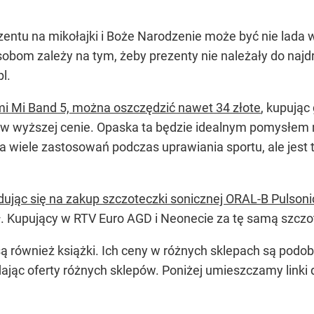
entu na mikołajki i Boże Narodzenie może być nie lad
u osobom zależy na tym, żeby prezenty nie należały do n
l.
i Mi Band 5, można oszczędzić nawet 34 złote
, kupując
ją w wyższej cenie. Opaska ta będzie idealnym pomysłem n
ma wiele zastosowań podczas uprawiania sportu, ale jes
ując się na zakup szczoteczki sonicznej ORAL-B Pulsoni
zł. Kupujący w RTV Euro AGD i Neonecie za tę samą szczot
ą również książki. Ich ceny w różnych sklepach są podob
ądając oferty różnych sklepów. Poniżej umieszczamy linki