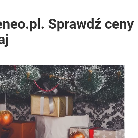
nad dwa miliony złotych
eneo.pl. Sprawdź ceny
aj
o przekazują sobie nieruchomości
anipulują cenami nad morzem