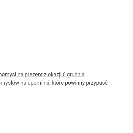
 pomysł na prezent z okazji 6 grudnia
 pomysłów na upominki, które powinny przypaść