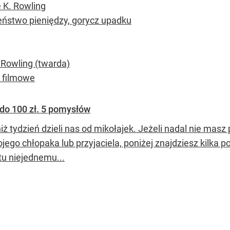
 K. Rowling
eństwo pieniędzy, gorycz upadku
 Rowling (twarda)
 filmowe
 do 100 zł. 5 pomysłów
iż tydzień dzieli nas od mikołajek. Jeżeli nadal nie masz
ojego chłopaka lub przyjaciela, poniżej znajdziesz kilka
tu niejednemu...