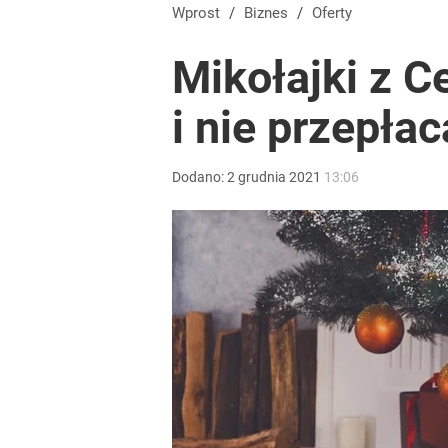
Wielkie pieniądze w Eurojackpot. Polak zgarnął po
Wprost
/
Biznes
/
Oferty
Mikołajki z C
dodaj
i nie przepłac
Blisko 200 tys. takich aktów w rok. Polacy masow
Dodano:
2
grudnia
2021
13:06
dodaj
Tajemnica paragonów grozy. Tak restauratorzy m
dodaj