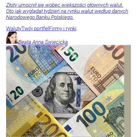
Złoty umocnił się wobec większości głównych walut.
Oto jak wyglądał tydzień na rynku walut według danych
Narodowego Banku Polskiego.
Waluty
Twój portfel
Firmy i rynki
Beata Anna
Święcicka