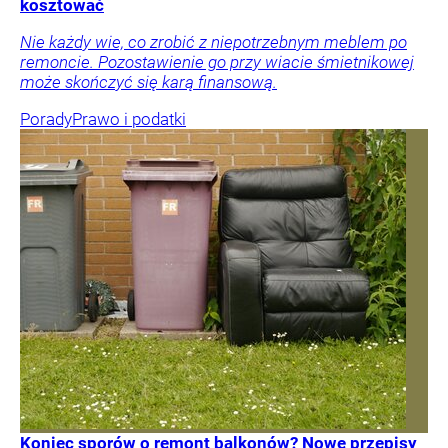
kosztować
Nie każdy wie, co zrobić z niepotrzebnym meblem po
remoncie. Pozostawienie go przy wiacie śmietnikowej
może skończyć się karą finansową.
Porady
Prawo i podatki
Koniec sporów o remont balkonów? Nowe przepisy