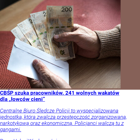
CBŚP szuka pracowników. 241 wolnych wakatów
dla „łowców cieni”
Centralne Biuro Śledcze Policji to wyspecjalizowana
jednostka, która zwalcza przestępczość zorganizowaną,
narkotykową oraz ekonomiczną. Policjanci walczą tu z
gangami.