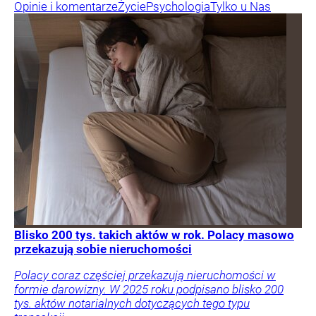
Opinie i komentarze
Życie
Psychologia
Tylko u Nas
Blisko 200 tys. takich aktów w rok. Polacy masowo
przekazują sobie nieruchomości
Polacy coraz częściej przekazują nieruchomości w
formie darowizny. W 2025 roku podpisano blisko 200
tys. aktów notarialnych dotyczących tego typu