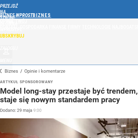
PRZEJDŹ
NA
BIZNES WPROST
STRONĘ
OPINIE
TWÓJ
GŁÓWNĄ
PORTFEL
GOSPODARKA
FINANSE
FIRMY
TECHNOLOGIE
NAJBOGATSI
WPROST.PL
UBSKRYBUJ
ZALOGUJ
MENU
Biznes
/
Opinie i komentarze
ARTYKUŁ SPONSOROWANY
Model long-stay przestaje być trendem,
staje się nowym standardem pracy
Dodano:
29
maja
9:00