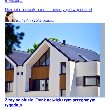
transakcji.
Nieruchomości
Finanse i inwestycje
Twój portfel
Beata Anna
Święcicka
Złoty na plusie. Frank największym przegranym
tygodnia