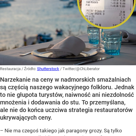
Restauracja
/ Źródło:
Shutterstock
/
Twitter/@ChLiberator
Narzekanie na ceny w nadmorskich smażalniach
są częścią naszego wakacyjnego folkloru. Jednak
to nie głupota turystów, naiwność ani niezdolność
mnożenia i dodawania do stu. To przemyślana,
ale nie do końca uczciwa strategia restauratorów
ukrywających ceny.
– Nie ma czegoś takiego jak paragony grozy. Są tylko