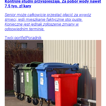
Kontrole studni przyspieszają. Za pobór wody nawet
7,5 tys. zł kary
Senior może całkowicie przestać płacić za wywóz
śmieci, jeśli mieszkanie faktycznie stoi puste.
Konieczne jest jednak zgłoszenie zmiany w
odpowiednim terminie.
Twój portfel
Poradnik