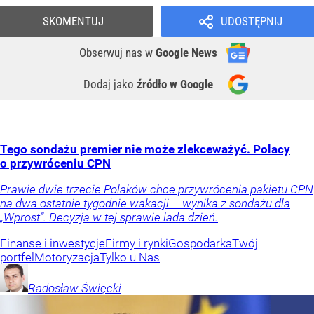
SKOMENTUJ
UDOSTĘPNIJ
Obserwuj nas
w
Google News
Dodaj jako
źródło w Google
Tego sondażu premier nie może zlekceważyć. Polacy
o przywróceniu CPN
Prawie dwie trzecie Polaków chce przywrócenia pakietu CPN
na dwa ostatnie tygodnie wakacji – wynika z sondażu dla
„Wprost”. Decyzja w tej sprawie lada dzień.
Finanse i inwestycje
Firmy i rynki
Gospodarka
Twój
portfel
Motoryzacja
Tylko u Nas
Radosław
Święcki