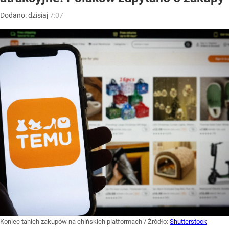
Dodano:
dzisiaj
7:07
Koniec tanich zakupów na chińskich platformach
/ Źródło:
Shutterstock