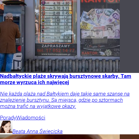
Nadbałtyckie plaże skrywają bursztynowe skarby. Tam
morze wyrzuca ich najwięcej
Nie każda plaża nad Bałtykiem daje takie same szanse na
znalezienie bursztynu. Są miejsca, gdzie po sztormach
można trafić na wyjątkowe okazy.
Porady
Wiadomości
Beata Anna
Święcicka