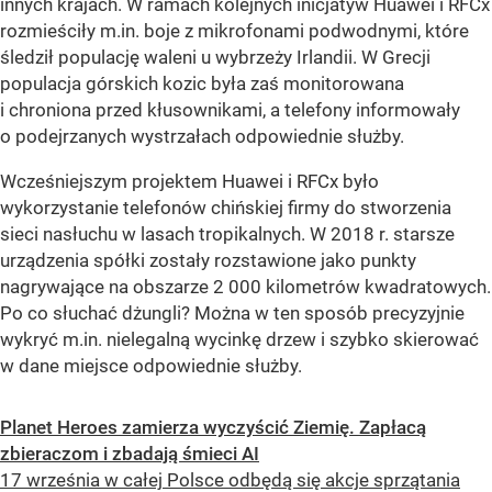
innych krajach. W ramach kolejnych inicjatyw Huawei i RFCx
rozmieściły m.in. boje z mikrofonami podwodnymi, które
śledził populację waleni u wybrzeży Irlandii. W Grecji
populacja górskich kozic była zaś monitorowana
i chroniona przed kłusownikami, a telefony informowały
o podejrzanych wystrzałach odpowiednie służby.
Wcześniejszym projektem Huawei i RFCx było
wykorzystanie telefonów chińskiej firmy do stworzenia
sieci nasłuchu w lasach tropikalnych. W 2018 r. starsze
urządzenia spółki zostały rozstawione jako punkty
nagrywające na obszarze 2 000 kilometrów kwadratowych.
Po co słuchać dżungli? Można w ten sposób precyzyjnie
wykryć m.in. nielegalną wycinkę drzew i szybko skierować
w dane miejsce odpowiednie służby.
Planet Heroes zamierza wyczyścić Ziemię. Zapłacą
zbieraczom i zbadają śmieci AI
17 września w całej Polsce odbędą się akcje sprzątania