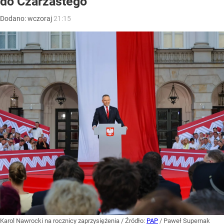
do Czarzastego
Dodano:
wczoraj
21:15
Karol Nawrocki na rocznicy zaprzysiężenia
/ Źródło:
PAP
/
Paweł Supernak