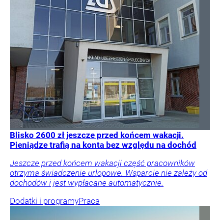
Blisko 2600 zł jeszcze przed końcem wakacji.
Pieniądze trafią na konta bez względu na dochód
Jeszcze przed końcem wakacji część pracowników
otrzyma świadczenie urlopowe. Wsparcie nie zależy od
dochodów i jest wypłacane automatycznie.
Dodatki i programy
Praca