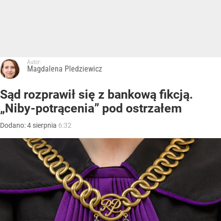
Autor:
Magdalena Pledziewicz
Sąd rozprawił się z bankową fikcją.
„Niby-potrącenia” pod ostrzałem
Dodano:
4
sierpnia
6:32