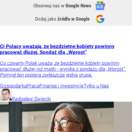
Obserwuj nas
w
Google News
Dodaj jako
źródło w Google
Ci Polacy uważają, że bezdzietne kobiety powinny
pracować dłużej. Sondaż dla „Wprost”
Co czwarty Polak uważa, że bezdzietne kobiety powinny
pracować dłużej niż matki - wynika z sondażu dla „Wprost”.
Pomysł ten popiera zwłaszcza jedna grupa.
Gospodarka
Praca
Finanse i inwestycje
Tylko u Nas
Radosław
Święcki