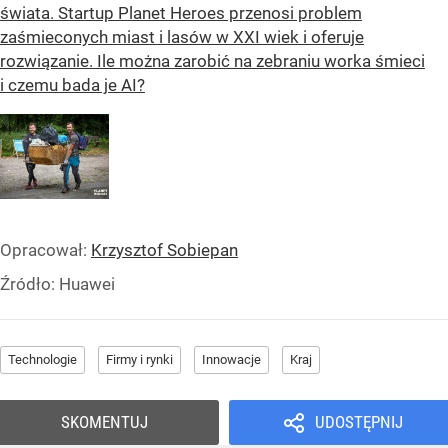
świata. Startup Planet Heroes przenosi problem
zaśmieconych miast i lasów w XXI wiek i oferuje
rozwiązanie. Ile można zarobić na zebraniu worka śmieci
i czemu bada je AI?
Opracował:
Krzysztof Sobiepan
Źródło:
Huawei
Technologie
Firmy i rynki
Innowacje
Kraj
SKOMENTUJ
UDOSTĘPNIJ