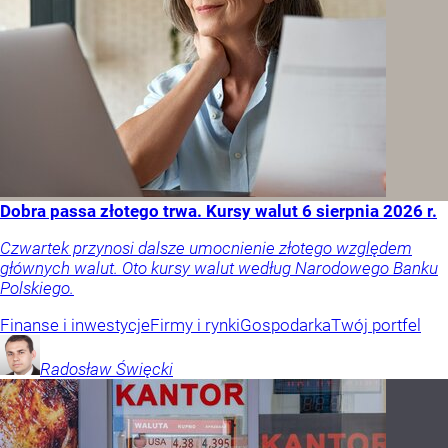
Dobra passa złotego trwa. Kursy walut 6 sierpnia 2026 r.
Czwartek przynosi dalsze umocnienie złotego względem
głównych walut. Oto kursy walut według Narodowego Banku
Polskiego.
Finanse i inwestycje
Firmy i rynki
Gospodarka
Twój portfel
Radosław
Święcki