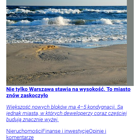
Nie tylko Warszawa stawia na wysokość. To miasto
znów zaskoczyło
Większość nowych bloków ma 4–5 kondygnacji. Są
jednak miasta, w których deweloperzy coraz częściej
budują znacznie wyżej.
Nieruchomości
Finanse i inwestycje
Opinie i
komentarze