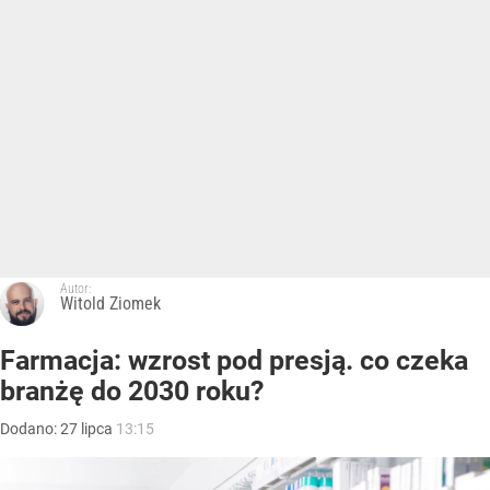
Autor:
Witold Ziomek
Farmacja: wzrost pod presją. co czeka
branżę do 2030 roku?
Dodano:
27
lipca
13:15