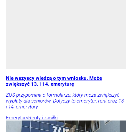
Nie wszyscy wiedzą o tym wniosku. Może
zwiększyć 13. i 14. emeryturę
ZUS przypomina o formularzu, który może zwiększyć
wypłaty dla seniorów. Dotyczy to emerytur, rent oraz 13.
i 14. emerytury.
Emerytury
Renty i zasiłki