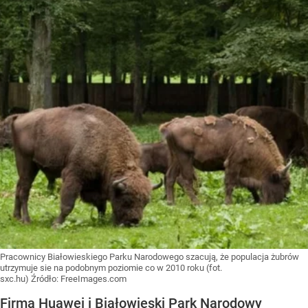
Pracownicy Białowieskiego Parku Narodowego szacują, że populacja żubrów
utrzymuje sie na podobnym poziomie co w 2010 roku (fot.
sxc.hu)
Źródło:
FreeImages.com
Firma Huawei i Białowieski Park Narodowy