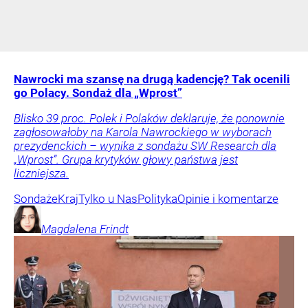
Nawrocki ma szansę na drugą kadencję? Tak ocenili
go Polacy. Sondaż dla „Wprost”
Blisko 39 proc. Polek i Polaków deklaruje, że ponownie
zagłosowałoby na Karola Nawrockiego w wyborach
prezydenckich – wynika z sondażu SW Research dla
„Wprost”. Grupa krytyków głowy państwa jest
liczniejsza.
Sondaże
Kraj
Tylko u Nas
Polityka
Opinie i komentarze
Magdalena
Frindt