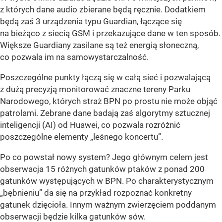
z których dane audio zbierane będą ręcznie. Dodatkiem
będą zaś 3 urządzenia typu Guardian, łączące się
na bieżąco z siecią GSM i przekazujące dane w ten sposób.
Większe Guardiany zasilane są też energią słoneczną,
co pozwala im na samowystarczalność.
Poszczególne punkty łączą się w całą sieć i pozwalającą
z dużą precyzją monitorować znaczne tereny Parku
Narodowego, których straż BPN po prostu nie może objąć
patrolami. Zebrane dane badają zaś algorytmy sztucznej
inteligencji (AI) od Huawei, co pozwala rozróżnić
poszczególne elementy „leśnego koncertu”.
Po co powstał nowy system? Jego głównym celem jest
obserwacja 15 różnych gatunków ptaków z ponad 200
gatunków występujących w BPN. Po charakterystycznym
„bębnieniu” da się na przykład rozpoznać konkretny
gatunek dzięcioła. Innym ważnym zwierzęciem poddanym
obserwacji będzie kilka gatunków sów.