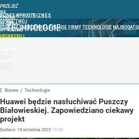
PRZEJDŹ
NA
BIZNES WPROST
STRONĘ
OPINIE
TWÓJ
GŁÓWNĄ
TECHNOLOGIE
PORTFEL
GOSPODARKA
FINANSE
FIRMY
TECHNOLOGIE
NAJBOGATSI
WPROST.PL
UBSKRYBUJ
ZALOGUJ
MENU
Biznes
/
Technologie
Huawei będzie nasłuchiwać Puszczy
Białowieskiej. Zapowiedziano ciekawy
projekt
Dodano:
19
września
2022
16:28