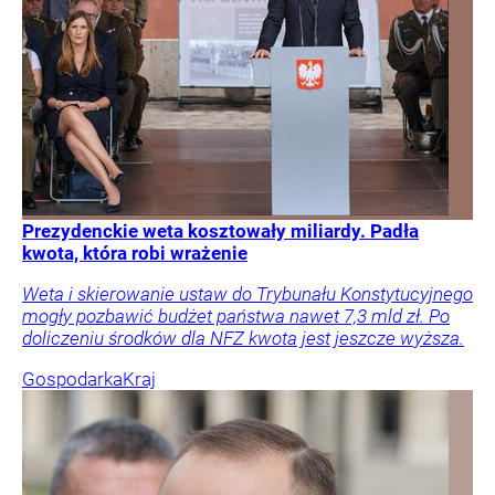
Prezydenckie weta kosztowały miliardy. Padła
kwota, która robi wrażenie
Weta i skierowanie ustaw do Trybunału Konstytucyjnego
mogły pozbawić budżet państwa nawet 7,3 mld zł. Po
doliczeniu środków dla NFZ kwota jest jeszcze wyższa.
Gospodarka
Kraj