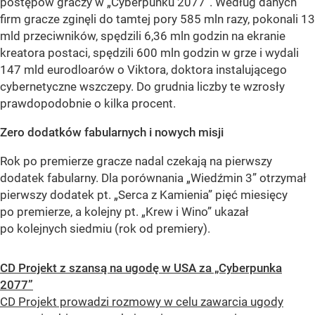
postępów graczy w „Cyberpunku 2077”. Według danych
firm gracze zginęli do tamtej pory 585 mln razy, pokonali 13
mld przeciwników, spędzili 6,36 mln godzin na ekranie
kreatora postaci, spędzili 600 mln godzin w grze i wydali
147 mld eurodloarów o Viktora, doktora instalującego
cybernetyczne wszczepy. Do grudnia liczby te wzrosły
prawdopodobnie o kilka procent.
Zero dodatków fabularnych i nowych misji
Rok po premierze gracze nadal czekają na pierwszy
dodatek fabularny. Dla porównania „Wiedźmin 3” otrzymał
pierwszy dodatek pt. „Serca z Kamienia” pięć miesięcy
po premierze, a kolejny pt. „Krew i Wino” ukazał
po kolejnych siedmiu (rok od premiery).
CD Projekt z szansą na ugodę w USA za „Cyberpunka
2077”
CD Projekt prowadzi rozmowy w celu zawarcia ugody