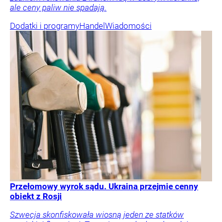
ale ceny paliw nie spadają.
Dodatki i programy
Handel
Wiadomości
Przełomowy wyrok sądu. Ukraina przejmie cenny
obiekt z Rosji
Szwecja skonfiskowała wiosną jeden ze statków