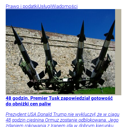
Prawo i podatki
Usługi
Wiadomości
48 godzin. Premier Tusk zapowiedział gotowość
do obniżki cen paliw
Prezydent USA Donald Trump nie wykluczył, że w ciągu
48 godzin cieśnina Ormuz zostanie odblokowana. Jego
zdaniem rokowania z Iranem idą w dobrym kierunku,