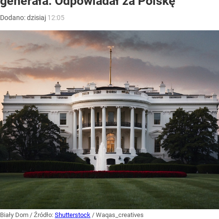
generała. Odpowiadał za Polskę
Dodano:
dzisiaj
12:05
Biały Dom
/ Źródło:
Shutterstock
/
Waqas_creatives