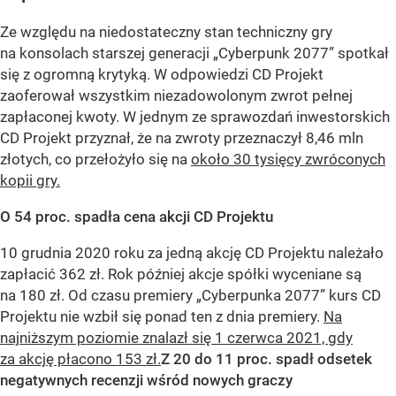
Ze względu na niedostateczny stan techniczny gry
na konsolach starszej generacji „Cyberpunk 2077” spotkał
się z ogromną krytyką. W odpowiedzi CD Projekt
zaoferował wszystkim niezadowolonym zwrot pełnej
zapłaconej kwoty. W jednym ze sprawozdań inwestorskich
CD Projekt przyznał, że na zwroty przeznaczył 8,46 mln
złotych, co przełożyło się na
około 30 tysięcy zwróconych
kopii gry.
O 54 proc. spadła cena akcji CD Projektu
10 grudnia 2020 roku za jedną akcję CD Projektu należało
zapłacić 362 zł. Rok później akcje spółki wyceniane są
na 180 zł. Od czasu premiery „Cyberpunka 2077” kurs CD
Projektu nie wzbił się ponad ten z dnia premiery.
Na
najniższym poziomie znalazł się 1 czerwca 2021, gdy
za akcję płacono 153 zł.
Z 20 do 11 proc. spadł odsetek
negatywnych recenzji wśród nowych graczy