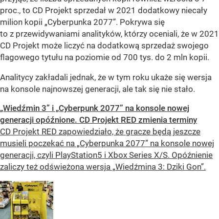
proc., to CD Projekt sprzedał w 2021 dodatkowy niecały
milion kopii „Cyberpunka 2077”. Pokrywa się
to z przewidywaniami analityków, którzy oceniali, że w 2021
CD Projekt może liczyć na dodatkową sprzedaż swojego
flagowego tytułu na poziomie od 700 tys. do 2 mln kopii.
Analitycy zakładali jednak, że w tym roku ukaże się wersja
na konsole najnowszej generacji, ale tak się nie stało.
„Wiedźmin 3” i „Cyberpunk 2077” na konsole nowej
generacji opóźnione. CD Projekt RED zmienia terminy
CD Projekt RED zapowiedziało, że gracze będą jeszcze
musieli poczekać na „Cyberpunka 2077” na konsole nowej
generacji, czyli PlayStation5 i Xbox Series X/S. Opóźnienie
zaliczy też odświeżona wersja „Wiedźmina 3: Dziki Gon”.