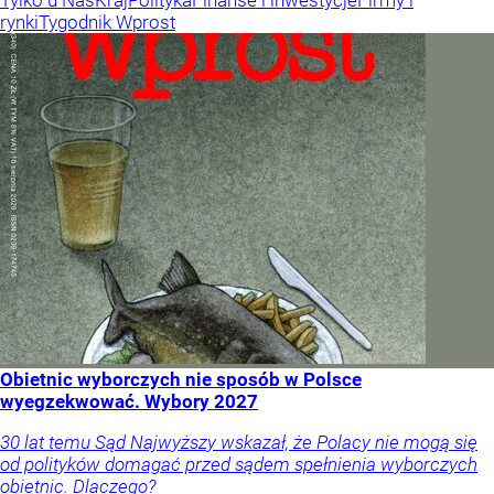
rynki
Tygodnik Wprost
Obietnic wyborczych nie sposób w Polsce
wyegzekwować. Wybory 2027
30 lat temu Sąd Najwyższy wskazał, że Polacy nie mogą się
od polityków domagać przed sądem spełnienia wyborczych
obietnic. Dlaczego?