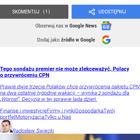
SKOMENTUJ
UDOSTĘPNIJ
1
Obserwuj nas
w
Google News
Dodaj jako
źródło w Google
Tego sondażu premier nie może zlekceważyć. Polacy
o przywróceniu CPN
Prawie dwie trzecie Polaków chce przywrócenia pakietu CPN
na dwa ostatnie tygodnie wakacji – wynika z sondażu dla
„Wprost”. Decyzja w tej sprawie lada dzień.
Finanse i inwestycje
Firmy i rynki
Gospodarka
Twój
portfel
Motoryzacja
Tylko u Nas
Radosław
Święcki