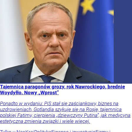
Tajemnica paragonów grozy, rok Nawrockiego, brednie
Woydyłło. Nowy „Wprost”
Ponadto w wydaniu: PiS stał się zaściankowy, biznes na
uzdrowieniach, Gotlandia szykuje się na Rosję, tajemnica
polskiej Fatimy, cierpienia „dziewczyny Putina”, jak medycyna
estetyczna zmienia związki i wiele więcej.
Tylko u Nas
Kraj
Polityka
Finanse i inwestycje
Firmy i