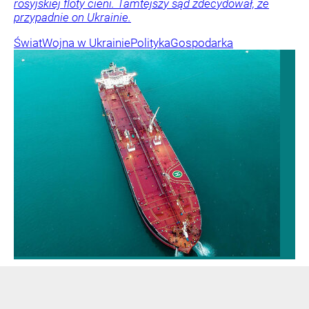
rosyjskiej floty cieni. Tamtejszy sąd zdecydował, że
przypadnie on Ukrainie.
Świat
Wojna w Ukrainie
Polityka
Gospodarka