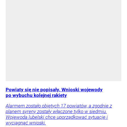
Powiaty się nie popisały. Wnioski wojewody
po wybuchu kolejnej rakiety
Alarmem zostało objętych 17 powiatów, a zgodnie z
planem syreny zostały włączone tylko w siedmiu.
Wojewoda lubelski chce uporządkować sytuację i
wyciągnąć wnioski.