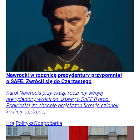
Nawrocki w rocznicę prezydentury przypomniał
o SAFE. Zwrócił się do Czarzastego
Karol Nawrocki przy okazji rocznicy swojej
prezydentury wrócił do ustawy o SAFE 0 proc.
Podkreślał, że obecnie projekt ten firmuje członek
koalicji rządzącej.
Kraj
Polityka
Gospodarka