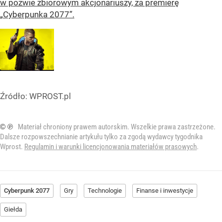
w pozwie zbiorowym akcjonariuszy, za premierę
„Cyberpunka 2077”.
Źródło:
WPROST.pl
© ℗
Materiał chroniony prawem autorskim. Wszelkie prawa zastrzeżone.
Dalsze rozpowszechnianie artykułu tylko za zgodą wydawcy tygodnika
Wprost.
Regulamin i warunki licencjonowania materiałów prasowych
.
Cyberpunk 2077
Gry
Technologie
Finanse i inwestycje
Giełda