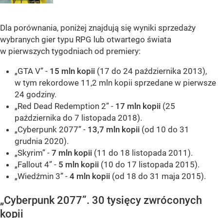
Dla porównania, poniżej znajdują się wyniki sprzedaży
wybranych gier typu RPG lub otwartego świata
w pierwszych tygodniach od premiery:
„GTA V” -
15 mln kopii
(17 do 24 października 2013),
w tym rekordowe 11,2 mln kopii sprzedane w pierwsze
24 godziny.
„Red Dead Redemption 2” -
17 mln kopii
(25
października do 7 listopada 2018).
„Cyberpunk 2077” -
13,7 mln kopii
(od 10 do 31
grudnia 2020).
„Skyrim” -
7 mln kopii
(11 do 18 listopada 2011).
„Fallout 4” -
5 mln kopii
(10 do 17 listopada 2015).
„Wiedźmin 3” -
4 mln kopii
(od 18 do 31 maja 2015).
„Cyberpunk 2077”. 30 tysięcy zwróconych
kopii