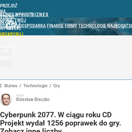
PRZEJDŹ
NA
BIZNES WPROST
STRONĘ
OPINIE
TWÓJ
GŁÓWNĄ
GRY
PORTFEL
GOSPODARKA
FINANSE
FIRMY
TECHNOLOGIE
NAJBOGATSI
WPROST.PL
UBSKRYBUJ
ZALOGUJ
MENU
Biznes
/
Technologie
/
Gry
Autor:
Bolesław Breczko
Cyberpunk 2077. W ciągu roku CD
Projekt wydał 1256 poprawek do gry.
Zobacz inne liczby