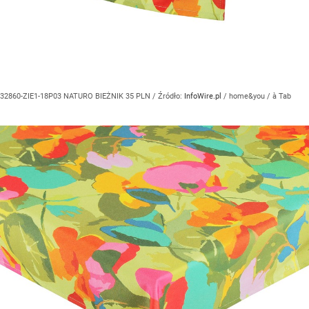
32860-ZIE1-18P03 NATURO BIEŻNIK 35 PLN
/ Źródło:
InfoWire.pl
/
home&you / à Tab