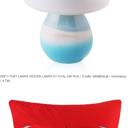
24911-TUR1-LAMPA HEAVEN LAMPA ST OVAL 249 PLN
/ Źródło:
InfoWire.pl
/
home&you
/ à Tab