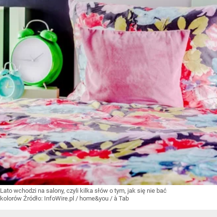
Lato wchodzi na salony, czyli kilka słów o tym, jak się nie bać
kolorów
Źródło:
InfoWire.pl
/
home&you / à Tab