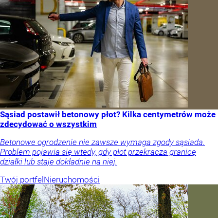
Sąsiad postawił betonowy płot? Kilka centymetrów może
zdecydować o wszystkim
Betonowe ogrodzenie nie zawsze wymaga zgody sąsiada.
Problem pojawia się wtedy, gdy płot przekracza granicę
działki lub staje dokładnie na niej.
Twój portfel
Nieruchomości