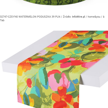
32747-CZE-F40 WATERMELON PODUSZKA 39 PLN
/ Źródło:
InfoWire.pl
/
home&you / à
Tab