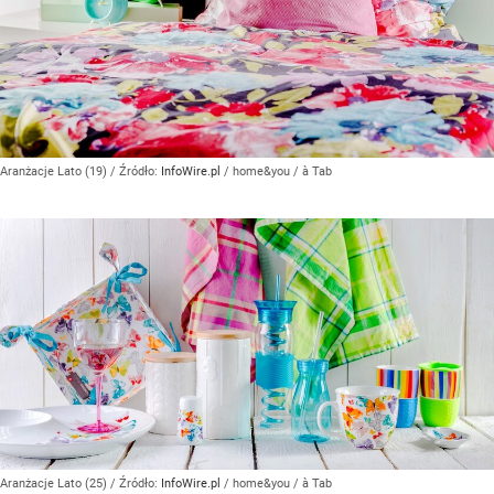
Aranżacje Lato (19)
/ Źródło:
InfoWire.pl
/
home&you / à Tab
Aranżacje Lato (25)
/ Źródło:
InfoWire.pl
/
home&you / à Tab