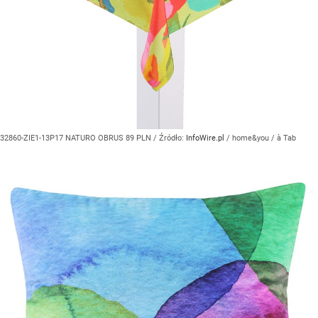
32860-ZIE1-13P17 NATURO OBRUS 89 PLN
/ Źródło:
InfoWire.pl
/
home&you / à Tab