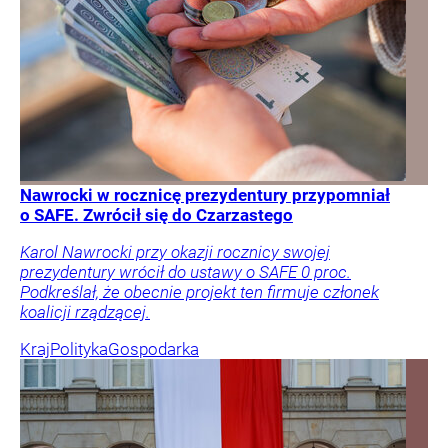
Nawrocki w rocznicę prezydentury przypomniał
o SAFE. Zwrócił się do Czarzastego
Karol Nawrocki przy okazji rocznicy swojej
prezydentury wrócił do ustawy o SAFE 0 proc.
Podkreślał, że obecnie projekt ten firmuje członek
koalicji rządzącej.
Kraj
Polityka
Gospodarka