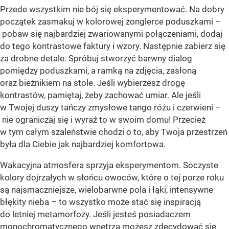
Przede wszystkim nie bój się eksperymentować. Na dobry
początek zasmakuj w kolorowej żonglerce poduszkami –
pobaw się najbardziej zwariowanymi połączeniami, dodaj
do tego kontrastowe faktury i wzory. Następnie zabierz się
za drobne detale. Spróbuj stworzyć barwny dialog
pomiędzy poduszkami, a ramką na zdjęcia, zasłoną
oraz bieżnikiem na stole. Jeśli wybierzesz drogę
kontrastów, pamiętaj, żeby zachować umiar. Ale jeśli
w Twojej duszy tańczy zmysłowe tango różu i czerwieni –
nie ograniczaj się i wyraź to w swoim domu! Przecież
w tym całym szaleństwie chodzi o to, aby Twoja przestrzeń
była dla Ciebie jak najbardziej komfortowa.
Wakacyjna atmosfera sprzyja eksperymentom. Soczyste
kolory dojrzałych w słońcu owoców, które o tej porze roku
są najsmaczniejsze, wielobarwne pola i łąki, intensywne
błękity nieba – to wszystko może stać się inspiracją
do letniej metamorfozy. Jeśli jesteś posiadaczem
monochromatycznego wnętrza możesz zdecydować się