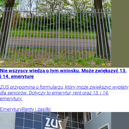
Nie wszyscy wiedzą o tym wniosku. Może zwiększyć 13.
i 14. emeryturę
ZUS przypomina o formularzu, który może zwiększyć wypłaty
dla seniorów. Dotyczy to emerytur, rent oraz 13. i 14.
emerytury.
Emerytury
Renty i zasiłki