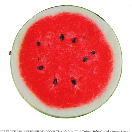
32747-CZE-F40 WATERMELON PODUSZKA 39 PLN (2)
/ Źródło:
InfoWire.pl
/
home&you /