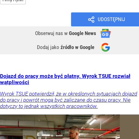
UDOSTĘPNIJ
Obserwuj nas
w
Google News
Dodaj jako
źródło w Google
Dojazd do pracy może być płatny. Wyrok TSUE rozwiał
wątpliwości
Wyrok TSUE potwierdził, że w określonych sytuacjach dojazd
do pracy i powrót mogą być zaliczane do czasu pracy. Nie
dotyczy to jednak wszystkich pracowników.