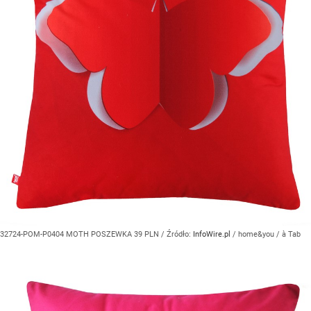
32724-POM-P0404 MOTH POSZEWKA 39 PLN
/ Źródło:
InfoWire.pl
/
home&you / à Tab