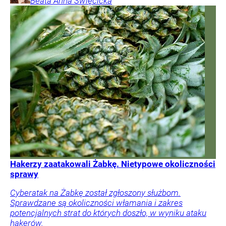
Beata Anna
Święcicka
Hakerzy zaatakowali Żabkę. Nietypowe okoliczności
sprawy
Cyberatak na Żabkę został zgłoszony służbom.
Sprawdzane są okoliczności włamania i zakres
potencjalnych strat do których doszło, w wyniku ataku
hakerów.