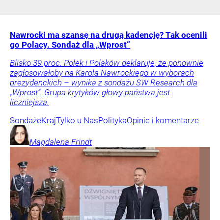
Nawrocki ma szansę na drugą kadencję? Tak ocenili
go Polacy. Sondaż dla „Wprost”
Blisko 39 proc. Polek i Polaków deklaruje, że ponownie
zagłosowałoby na Karola Nawrockiego w wyborach
prezydenckich – wynika z sondażu SW Research dla
„Wprost”. Grupa krytyków głowy państwa jest
liczniejsza.
Sondaże
Kraj
Tylko u Nas
Polityka
Opinie i komentarze
Magdalena
Frindt