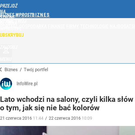
PRZEJDŹ
NA
BIZNES WPROST
STRONĘ
OPINIE
TWÓJ
GŁÓWNĄ
PORTFEL
GOSPODARKA
FINANSE
FIRMY
TECHNOLOGIE
NAJBOGATSI
WPROST.PL
UBSKRYBUJ
ZALOGUJ
MENU
Biznes
/
Twój portfel
InfoWire.pl
Lato wchodzi na salony, czyli kilka słów
o tym, jak się nie bać kolorów
21
czerwca
2016
11:44
/
22
czerwca
2016
10:09