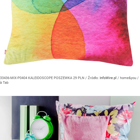
33436-MIX-P0404 KALEIDOSCOPE POSZEWKA 29 PLN
/ Źródło:
InfoWire.pl
/
home&you /
à Tab