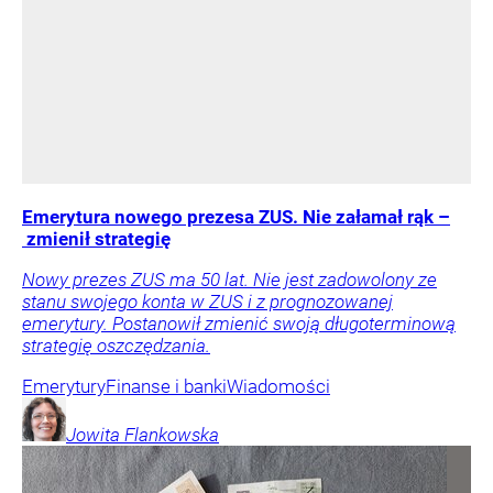
Emerytura nowego prezesa ZUS. Nie załamał rąk –
zmienił strategię
Nowy prezes ZUS ma 50 lat. Nie jest zadowolony ze
stanu swojego konta w ZUS i z prognozowanej
emerytury. Postanowił zmienić swoją długoterminową
strategię oszczędzania.
Emerytury
Finanse i banki
Wiadomości
Jowita
Flankowska