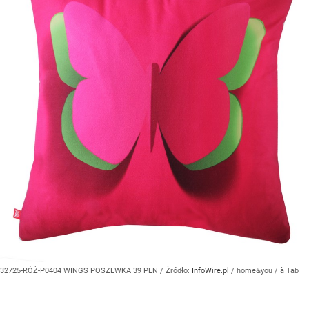
32725-RÓŻ-P0404 WINGS POSZEWKA 39 PLN
/ Źródło:
InfoWire.pl
/
home&you / à Tab