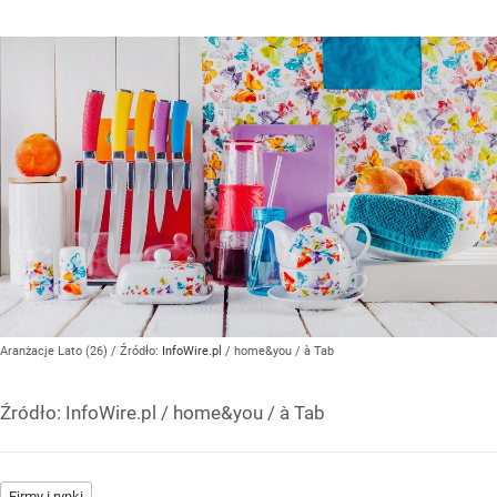
Aranżacje Lato (26)
/ Źródło:
InfoWire.pl
/
home&you / à Tab
Źródło:
InfoWire.pl
/
home&you / à Tab
Firmy i rynki