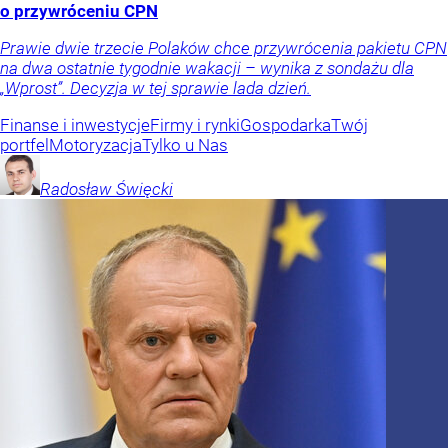
o przywróceniu CPN
Prawie dwie trzecie Polaków chce przywrócenia pakietu CPN
na dwa ostatnie tygodnie wakacji – wynika z sondażu dla
„Wprost”. Decyzja w tej sprawie lada dzień.
Finanse i inwestycje
Firmy i rynki
Gospodarka
Twój
portfel
Motoryzacja
Tylko u Nas
Radosław
Święcki