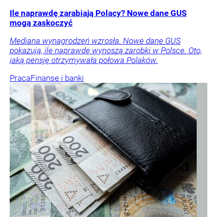
Ile naprawdę zarabiają Polacy? Nowe dane GUS
mogą zaskoczyć
Mediana wynagrodzeń wzrosła. Nowe dane GUS
pokazują, ile naprawdę wynoszą zarobki w Polsce. Oto,
jaką pensję otrzymywała połowa Polaków.
Praca
Finanse i banki