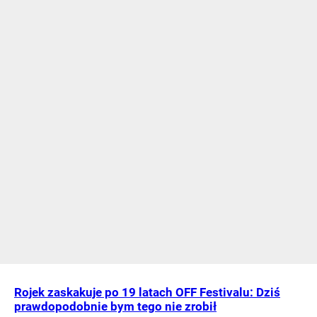
Rojek zaskakuje po 19 latach OFF Festivalu: Dziś
prawdopodobnie bym tego nie zrobił