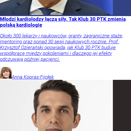
Młodzi kardiolodzy łączą siły. Tak Klub 30 PTK zmienia
polską kardiologię
Około 300 lekarzy i naukowców, granty, zagraniczne staże,
mentoring oraz ponad 30 sesji naukowych rocznie. Prof.
Krzysztof Ozierański opowiada, jak Klub 30 PTK buduje
współpracę między pokoleniami i dlaczego jej efekty
odczuwają później pacjenci.
Anna
Kopras-Fijołek