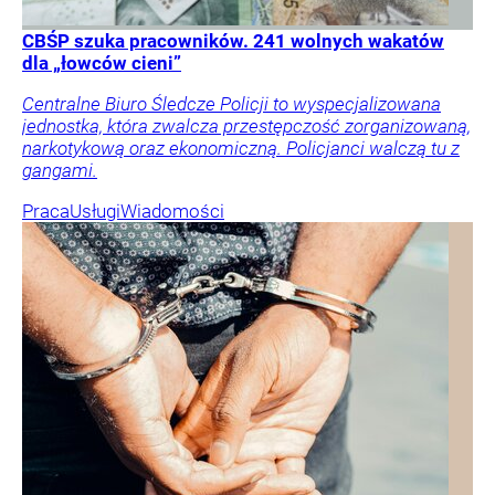
CBŚP szuka pracowników. 241 wolnych wakatów
dla „łowców cieni”
Centralne Biuro Śledcze Policji to wyspecjalizowana
jednostka, która zwalcza przestępczość zorganizowaną,
narkotykową oraz ekonomiczną. Policjanci walczą tu z
gangami.
Praca
Usługi
Wiadomości