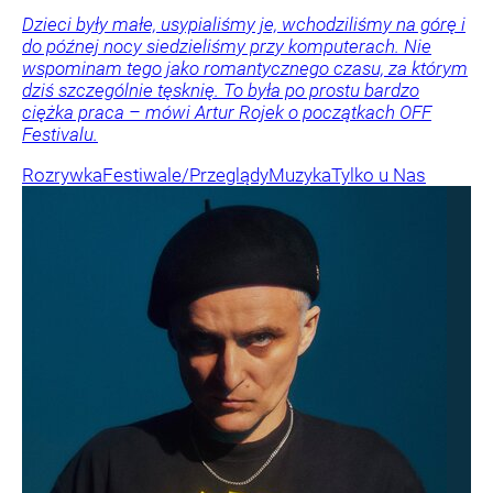
Dzieci były małe, usypialiśmy je, wchodziliśmy na górę i
do późnej nocy siedzieliśmy przy komputerach. Nie
wspominam tego jako romantycznego czasu, za którym
dziś szczególnie tęsknię. To była po prostu bardzo
ciężka praca – mówi Artur Rojek o początkach OFF
Festivalu.
Rozrywka
Festiwale/Przeglądy
Muzyka
Tylko u Nas