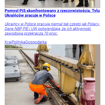
Pomysł PiS skonfrontowany z rzeczywistością. Tylu
Ukraińców pracuje w Polsce
Ukraińcy w Polsce pracują niemal tak często jak Polacy.
Dane NBP, PIE i UW potwierdzają, że ich aktywność
zawodowa przekracza 70 proc.
Kraj
Polityka
Gospodarka