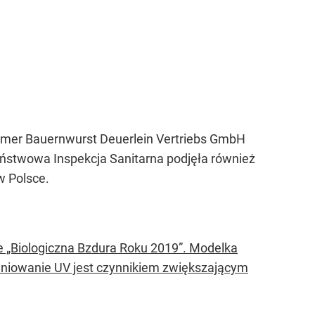
heimer Bauernwurst Deuerlein Vertriebs GmbH
ństwowa Inspekcja Sanitarna podjęła również
w Polsce.
e „Biologiczna Bzdura Roku 2019”. Modelka
niowanie UV jest czynnikiem zwiększającym