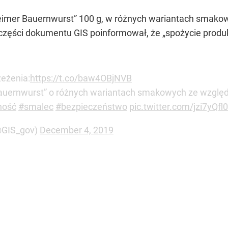
eimer Bauernwurst” 100 g, w różnych wariantach smako
zęści dokumentu GIS poinformował, że „spożycie produ
zeżenia:
https://t.co/baw4OBjNVB
auernwurst” o różnych wariantach smakowych ze wzgl
ność
#smalec
#bezpieczeństwo
pic.twitter.com/jzi7yQfl
(@GIS_gov)
December 4, 2019