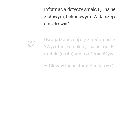
Informacja dotyczy smalcu „Thalh
ziołowym, bekonowym. W dalszej c
dla zdrowia”.
Uwaga❗Zapoznaj się z treścią ostr
?Wycofanie smalcu „Thalheimer B
metalu (drutu).
#ostrzeżenie
#żyw
— Główny Inspektorat Sanitarny 