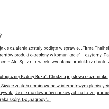
?
jakie działania zostały podjęte w sprawie. „Firma Thal
mentów produkt określony w komunikacie” – czytamy. Pa
e – Aldi Sp. z o.o. w celu wycofania produktu z obrotu 
logicznej Bzdury Roku”. Chodzi o jej słowa o czerniaku
a Siwiec została nominowana w internetowym plebiscyci
nywała, że nie ma dowodów naukowych na to, że promie
raka skóry. Do „nagrody”...