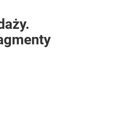
daży.
ragmenty