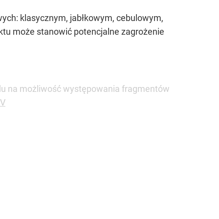
wych: klasycznym, jabłkowym, cebulowym,
ktu może stanowić potencjalne zagrożenie
ędu na możliwość występowania fragmentów
0V