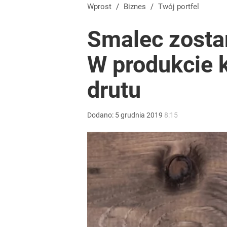
Wrze po roku Nawrockiego. „Największa hańba” ko
Wprost
/
Biznes
/
Twój portfel
Smalec zosta
16
W produkcie 
Czy to jest papier? Nie. Tego nie wyrzucaj do nieb
drutu
dodaj
Dodano:
5
grudnia
2019
8:15
Farmacja: wzrost pod presją. co czeka branżę do 
1