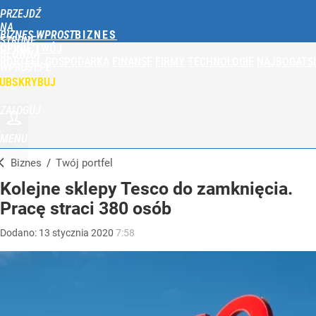
PRZEJDŹ
NA
BIZNES WPROST
STRONĘ
OPINIE
TWÓJ
GŁÓWNĄ
PORTFEL
GOSPODARKA
FINANSE
FIRMY
TECHNOLOGIE
NAJBOGATSI
WPROST.PL
UBSKRYBUJ
ZALOGUJ
MENU
Biznes
/
Twój portfel
Kolejne sklepy Tesco do zamknięcia.
Pracę straci 380 osób
Dodano:
13
stycznia
2020
7:58