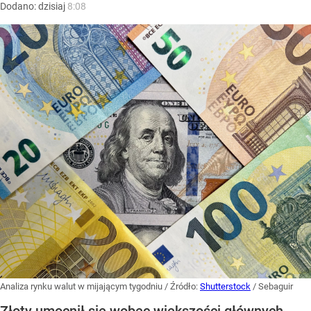
Dodano:
dzisiaj
8:08
Analiza rynku walut w mijającym tygodniu
/ Źródło:
Shutterstock
/
Sebaguir