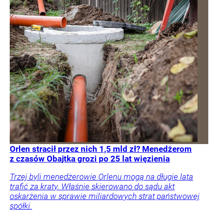
Orlen stracił przez nich 1,5 mld zł? Menedżerom
z czasów Obajtka grozi po 25 lat więzienia
Trzej byli menedżerowie Orlenu mogą na długie lata
trafić za kraty. Właśnie skierowano do sądu akt
oskarżenia w sprawie miliardowych strat państwowej
spółki.