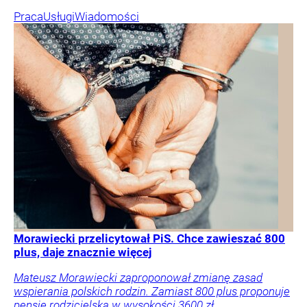
Praca
Usługi
Wiadomości
Morawiecki przelicytował PiS. Chce zawieszać 800
plus, daje znacznie więcej
Mateusz Morawiecki zaproponował zmianę zasad
wspierania polskich rodzin. Zamiast 800 plus proponuje
pensję rodzicielską w wysokości 3600 zł.