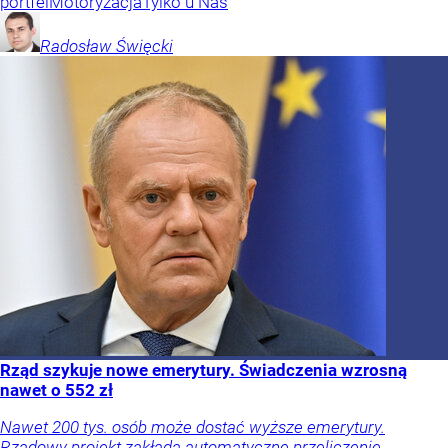
portfel
Motoryzacja
Tylko u Nas
Radosław
Święcki
Rząd szykuje nowe emerytury. Świadczenia wzrosną
nawet o 552 zł
Nawet 200 tys. osób może dostać wyższe emerytury.
Rządowy projekt zakłada automatyczne przeliczenie