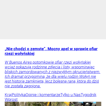
„Nie chodzi o zemstę”. Mocny apel w sprawie ofiar
rzezi wołyńskiej
W Buenos Aires potomkowie ofiar rzezi wołyńskiej
wciąż pokazują rodzinne zdjęcia i listy, wspominając
bliskich zamordowanych z niezwykłym okrucieństwem.
Ich dramat przypomina, że dla wielu rodzin Wołyń nie
jest historią zamkniętą, lecz bolesną raną, która do dziś
nie została zagojona.
Kraj
Polityka
Opinie i komentarze
Tylko u Nas
Tygodnik
Wprost