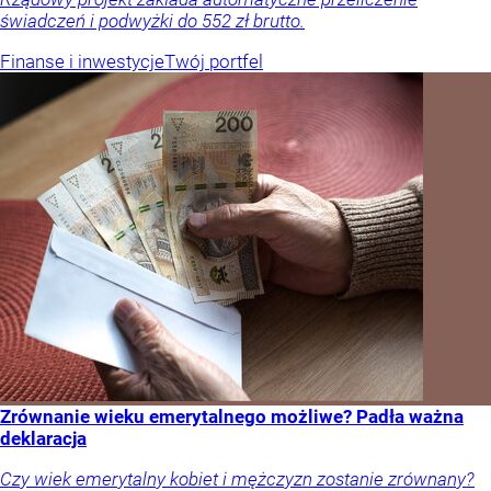
świadczeń i podwyżki do 552 zł brutto.
Finanse i inwestycje
Twój portfel
Zrównanie wieku emerytalnego możliwe? Padła ważna
deklaracja
Czy wiek emerytalny kobiet i mężczyzn zostanie zrównany?