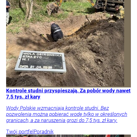
Kontrole studni przyspieszają. Za pobór wody nawet
7,5 tys. zł kary
Wody Polskie wzmacniają kontrole studni. Bez
pozwolenia można pobierać wodę tylko w określonych
granicach, a za naruszenia grozi do 7,5 tys. zł kary.
Twój portfel
Poradnik