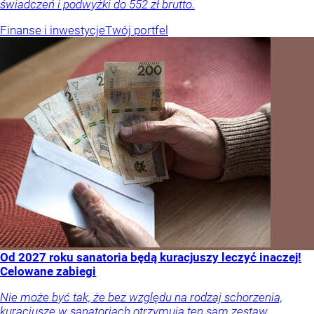
świadczeń i podwyżki do 552 zł brutto.
Finanse i inwestycje
Twój portfel
Od 2027 roku sanatoria będą kuracjuszy leczyć inaczej!
Celowane zabiegi
Nie może być tak, że bez względu na rodzaj schorzenia,
kuracjusze w sanatoriach otrzymują ten sam zestaw