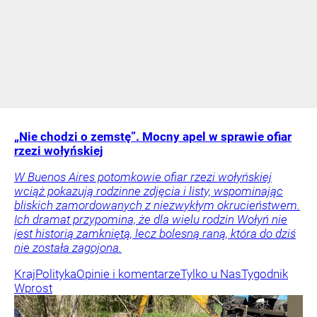
„Nie chodzi o zemstę”. Mocny apel w sprawie ofiar
rzezi wołyńskiej
W Buenos Aires potomkowie ofiar rzezi wołyńskiej
wciąż pokazują rodzinne zdjęcia i listy, wspominając
bliskich zamordowanych z niezwykłym okrucieństwem.
Ich dramat przypomina, że dla wielu rodzin Wołyń nie
jest historią zamkniętą, lecz bolesną raną, która do dziś
nie została zagojona.
Kraj
Polityka
Opinie i komentarze
Tylko u Nas
Tygodnik
Wprost