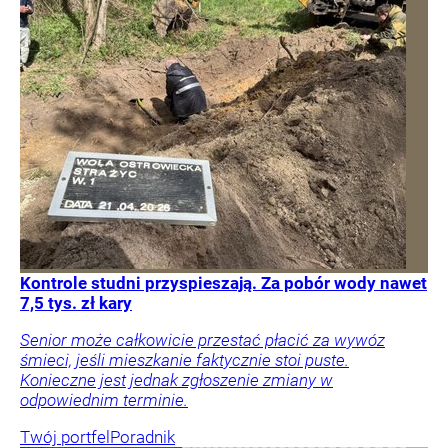
Kontrole studni przyspieszają. Za pobór wody nawet
7,5 tys. zł kary
Senior może całkowicie przestać płacić za wywóz
śmieci, jeśli mieszkanie faktycznie stoi puste.
Konieczne jest jednak zgłoszenie zmiany w
odpowiednim terminie.
Twój portfel
Poradnik