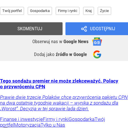
Twój portfel
Gospodarka
Firmy i rynki
Kraj
Życie
SKOMENTUJ
UDOSTĘPNIJ
Obserwuj nas
w
Google News
Dodaj jako
źródło w Google
Tego sondażu premier nie może zlekceważyć. Polacy
o przywróceniu CPN
Prawie dwie trzecie Polaków chce przywrócenia pakietu CPN
na dwa ostatnie tygodnie wakacji – wynika z sondażu dla
„Wprost”. Decyzja w tej sprawie lada dzień.
Finanse i inwestycje
Firmy i rynki
Gospodarka
Twój
portfel
Motoryzacja
Tylko u Nas