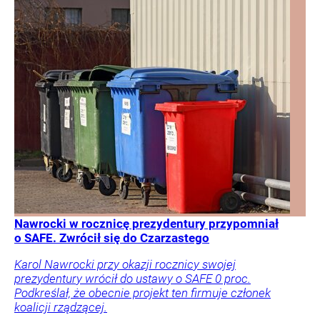
Nawrocki w rocznicę prezydentury przypomniał
o SAFE. Zwrócił się do Czarzastego
Karol Nawrocki przy okazji rocznicy swojej
prezydentury wrócił do ustawy o SAFE 0 proc.
Podkreślał, że obecnie projekt ten firmuje członek
koalicji rządzącej.