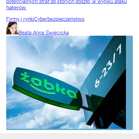
potencjalnych strat do których doszło, w wyniku ataku
hakerów.
Firmy i rynki
Cyberbezpieczeństwo
Beata Anna
Święcicka