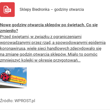
Sklepy Biedronka – godziny otwarcia
Nowe godziny otwarcia sklepów po świętach. Co się
zmieniło?
Przed świętami, w związku z ograniczeniami
wprowadzanymi przez rząd, a spowodowanymi epidemią
koronawirusa, wiele sieci handlowych zdecydowało się
na zmianę godzin otwarcia sklepów. Miało to pomóc
zmniejszyć kolejki w okresie przygotowań...
Źródło:
WPROST.pl