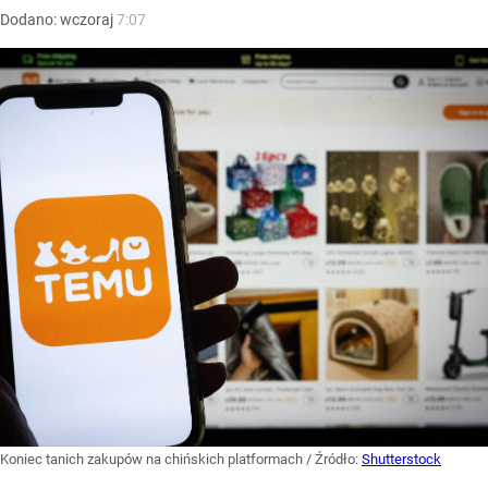
Dodano:
wczoraj
7:07
Koniec tanich zakupów na chińskich platformach
/ Źródło:
Shutterstock