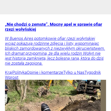
„Nie chodzi o zemstę”. Mocny apel w sprawie ofiar
rzezi wołyńskiej
W Buenos Aires potomkowie ofiar rzezi wołyńskiej
wciąż pokazują rodzinne zdjęcia i listy, wspominając
bliskich zamordowanych z niezwykłym okrucieństwem.
Ich dramat przypomina, że dla wielu rodzin Wołyń nie
jest historią zamkniętą, lecz bolesną raną, która do dziś
nie została zagojona.
Kraj
Polityka
Opinie i komentarze
Tylko u Nas
Tygodnik
Wprost