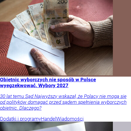
Obietnic wyborczych nie sposób w Polsce
wyegzekwować. Wybory 2027
30 lat temu Sąd Najwyższy wskazał, że Polacy nie mogą się
od polityków domagać przed sądem spełnienia wyborczych
obietnic. Dlaczego?
Dodatki i programy
Handel
Wiadomości