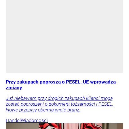
Przy zakupach poproszą o PESEL. UE wprowadza
zmiany
Już niebawem przy drogich zakupach klienci mogą
zostać poproszeni o dokument tożsamości i PESEL.
Nowe przepisy obejmą wiele branż.
Handel
Wiadomości