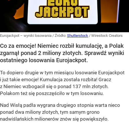
Eurojackpot – wyniki losowania
/ Źródło:
Shutterstock
/
Wirestock Creators
Co za emocje! Niemiec rozbił kumulację, a Polak
zgarnął ponad 2 miliony złotych. Sprawdź wyniki
ostatniego losowania Eurojackpot.
To dopiero drugie w tym miesiącu losowanie Eurojackpot
i już takie emocje! Kumulacja została rozbita! Gracz
z Niemiec wzbogacił się o ponad 137 mln złotych.
Polakom też się poszczęściło w tym losowaniu.
Nad Wisłą padła wygrana drugiego stopnia warta nieco
ponad dwa miliony złotych, tym samym grono
nadwiślańskich milionerów znów się powiększyło.