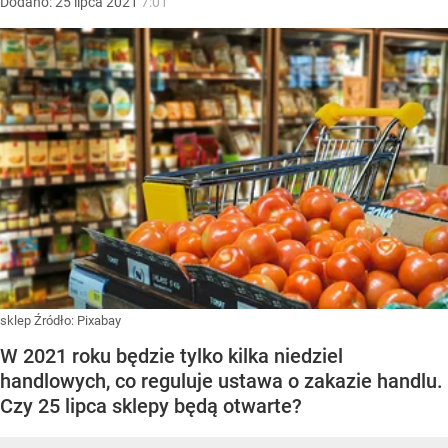
Dodano:
25
lipca
2021
7:01
sklep
Źródło:
Pixabay
W 2021 roku będzie tylko kilka niedziel
handlowych, co reguluje ustawa o zakazie handlu.
Czy 25 lipca sklepy będą otwarte?