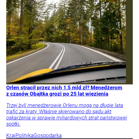
Orlen stracił przez nich 1,5 mld zł? Menedżerom
z czasów Obajtka grozi po 25 lat więzienia
Trzej byli menedżerowie Orlenu mogą na długie lata
trafić za kraty. Właśnie skierowano do sądu akt
oskarżenia w sprawie miliardowych strat państwowej
spółki.
Kraj
Polityka
Gospodarka