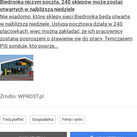
Biedronka niczym poczta. 240 sklepów może zostać
otwartych w najbliższą niedzielę
Nie wiadomo, które sklepy sieci Biedronka będą otwarte
w najbliższą niedzielę. Usługa pocztowa działa w 240
placówkach, więc można zakładać, że ich pracownicy
zostaną poproszeni o stawienie się do pracy. Tymczasem
PiS sonduje, kto poprze...
Źródło:
WPROST.pl
Twój portfel
Gospodarka
Firmy i rynki