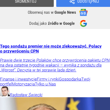
SKOMENTUJ
UDOSTĘPNIJ
Obserwuj nas
w
Google News
Dodaj jako
źródło w Google
Tego sondażu premier nie może zlekceważyć. Polacy
o przywróceniu CPN
Prawie dwie trzecie Polaków chce przywrócenia pakietu CPN
na dwa ostatnie tygodnie wakacji – wynika z sondażu dla
„Wprost”. Decyzja w tej sprawie lada dzień.
Finanse i inwestycje
Firmy i rynki
Gospodarka
Twój
portfel
Motoryzacja
Tylko u Nas
Radosław
Święcki