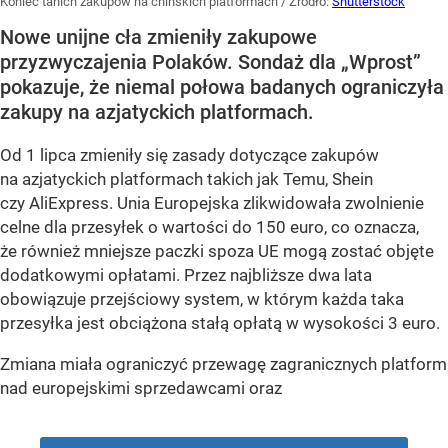
Koniec tanich zakupów na chińskich platformach
/ Źródło:
Shutterstock
Nowe unijne cła zmieniły zakupowe
przyzwyczajenia Polaków. Sondaż dla „Wprost”
pokazuje, że niemal połowa badanych ograniczyła
zakupy na azjatyckich platformach.
Od 1 lipca zmieniły się zasady dotyczące zakupów
na azjatyckich platformach takich jak Temu, Shein
czy AliExpress. Unia Europejska zlikwidowała zwolnienie
celne dla przesyłek o wartości do 150 euro, co oznacza,
że również mniejsze paczki spoza UE mogą zostać objęte
dodatkowymi opłatami. Przez najbliższe dwa lata
obowiązuje przejściowy system, w którym każda taka
przesyłka jest obciążona stałą opłatą w wysokości 3 euro.
Zmiana miała ograniczyć przewagę zagranicznych platform
nad europejskimi sprzedawcami oraz