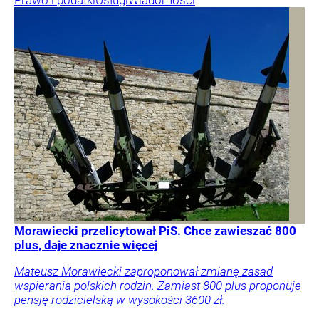
Prawo i podatki
Usługi
Wiadomości
Morawiecki przelicytował PiS. Chce zawieszać 800
plus, daje znacznie więcej
Mateusz Morawiecki zaproponował zmianę zasad
wspierania polskich rodzin. Zamiast 800 plus proponuje
pensję rodzicielską w wysokości 3600 zł.