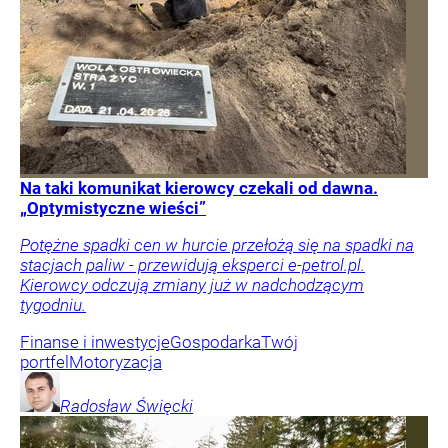
Na taki komunikat kierowcy czekali od dawna.
„Optymistyczne wieści”
Potężne spadki cen w hurcie przełożą się na spadki na
stacjach paliw - przewidują eksperci e-petrol.pl.
Kierowcy odczują zmiany już w nadchodzącym
tygodniu.
Finanse i inwestycje
Gospodarka
Twój
portfel
Motoryzacja
Radosław
Święcki