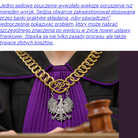
Jedno sądowe pouczenie wywołało większe poruszenie niż
niejeden wyrok. Sędzia otwarcie zakwestionował stosowaną
przez banki praktykę składania „niby-oświadczeń”,
jednocześnie pokazując problem, który może nabrać
szczególnego znaczenia po wejściu w życie nowej ustawy
frankowej. Stawką są nie tylko zasady procesu, ale także
tysiące złotych kosztów.