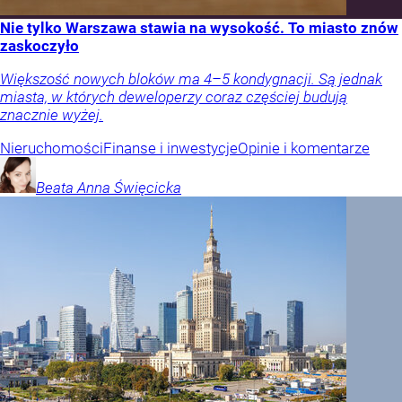
Nie tylko Warszawa stawia na wysokość. To miasto znów
zaskoczyło
Większość nowych bloków ma 4–5 kondygnacji. Są jednak
miasta, w których deweloperzy coraz częściej budują
znacznie wyżej.
Nieruchomości
Finanse i inwestycje
Opinie i komentarze
Beata Anna
Święcicka