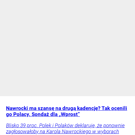
Nawrocki ma szansę na drugą kadencję? Tak ocenili
go Polacy. Sondaż dla „Wprost”
Blisko 39 proc. Polek i Polaków deklaruje, że ponownie
zagłosowałoby na Karola Nawrockiego w wyborach