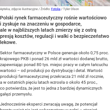
Apteka, zdjęcie ilustracyjne
/ Źródło:
Fotolia
/
Tyler Olson
Polski rynek farmaceutyczny rośnie wartościowo
i zyskuje na znaczeniu w gospodarce,
ale w najbliższych latach zmierzy się z ostrą
presją kosztów, regulacji i walki o bezpieczeństwo
lekowe.
Sektor farmaceutyczny w Polsce generuje około 0,75 proc.
krajowego PKB i ponad 26 mld zł wartości dodanej brutto,
zapewniając ponad 80 tys. miejsc pracy w całym łańcuchu
wartości – od produkcji po dystrybucję i detal. Wartość
produkcji farmaceutycznej przekracza 21 mld zł rocznie,
a w ostatnich pięciu latach wzrosła o około 45 proc.,
co potwierdza, że jest to jedna z bardziej dynamicznych
gałęzi przemysłu.
Jednocześnie eksperci zwracają uwagę, że potencjał
branży wciąż nie jest wykorzystany w pełni – stopień