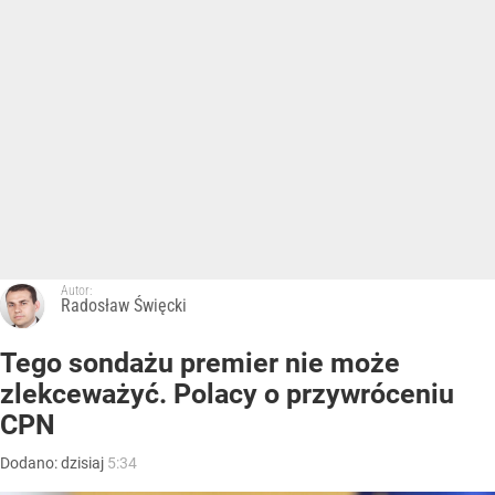
Autor:
Radosław Święcki
Tego sondażu premier nie może
zlekceważyć. Polacy o przywróceniu
CPN
Dodano:
dzisiaj
5:34