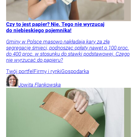
Czy to jest papier? Nie. Tego nie wyrzucaj
do niebieskiego pojemnika!
Gminy w Polsce masowo nakładają kary za złą
segregację śmieci, podnosząc opłaty nawet o 100 proc.
do 400 proc. w stosunku do stawki podstawowej. Czego
nie wyrzucać do papieru?
Twój portfel
Firmy i rynki
Gospodarka
Jowita
Flankowska