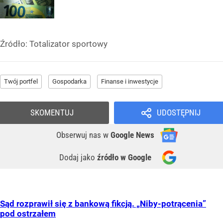
Źródło:
Totalizator sportowy
Twój portfel
Gospodarka
Finanse i inwestycje
SKOMENTUJ
UDOSTĘPNIJ
Obserwuj nas
w
Google News
Dodaj jako
źródło w Google
Sąd rozprawił się z bankową fikcją. „Niby-potrącenia”
pod ostrzałem