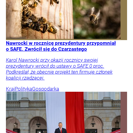
Nawrocki w rocznicę prezydentury przypomniał
o SAFE. Zwrócił się do Czarzastego
Karol Nawrocki przy okazji rocznicy swojej
prezydentury wrócił do ustawy o SAFE 0 proc.
Podkreślał, że obecnie projekt ten firmuje członek
koalicji rządzącej.
Kraj
Polityka
Gospodarka