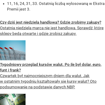
11, 16, 24, 31, 33. Ostatnią liczbą wylosowaną w Ekstra
Premii jest 3.
Czy dziś jest niedziela handlowa? Gdzie zrobimy zakupy?
Ostatnia niedziela marca nie jest handlowa. Sprawdź, które
sklepy będą otwarte i gdzie zrobisz zakupy.
Tygodniowy przegląd kursów walut. Po ile był dolar, euro,
funt i frank?
Czwartek był najmocniejszym dniem dla walut. Jak
w ostatnim tygodniu kształtowały się kursy walut? Oto
podsumowanie na podstawie danych NBP.