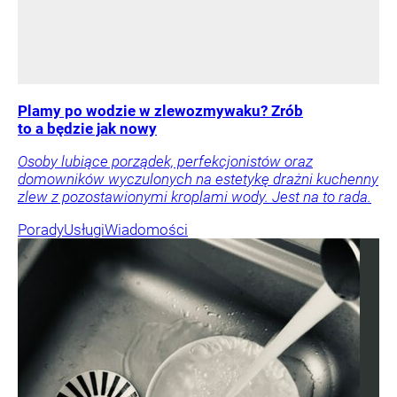
Plamy po wodzie w zlewozmywaku? Zrób
to a będzie jak nowy
Osoby lubiące porządek, perfekcjonistów oraz
domowników wyczulonych na estetykę drażni kuchenny
zlew z pozostawionymi kroplami wody. Jest na to rada.
Porady
Usługi
Wiadomości