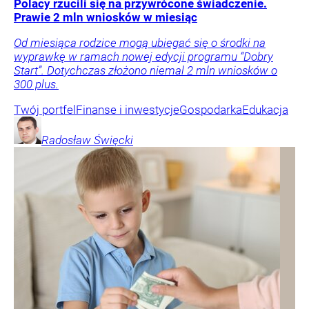
Polacy rzucili się na przywrócone świadczenie.
Prawie 2 mln wniosków w miesiąc
Od miesiąca rodzice mogą ubiegać się o środki na
wyprawkę w ramach nowej edycji programu “Dobry
Start”. Dotychczas złożono niemal 2 mln wniosków o
300 plus.
Twój portfel
Finanse i inwestycje
Gospodarka
Edukacja
Radosław
Święcki