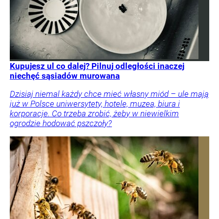
Kupujesz ul co dalej? Pilnuj odległości inaczej
niechęć sąsiadów murowana
Dzisiaj niemal każdy chce mieć własny miód – ule mają
już w Polsce uniwersytety, hotele, muzea, biura i
korporacje. Co trzeba zrobić, żeby w niewielkim
ogrodzie hodować pszczoły?