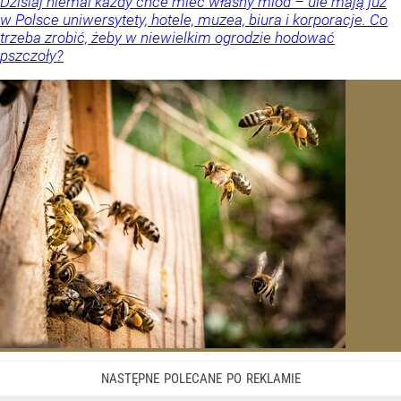
Dzisiaj niemal każdy chce mieć własny miód – ule mają już
w Polsce uniwersytety, hotele, muzea, biura i korporacje. Co
trzeba zrobić, żeby w niewielkim ogrodzie hodować
pszczoły?