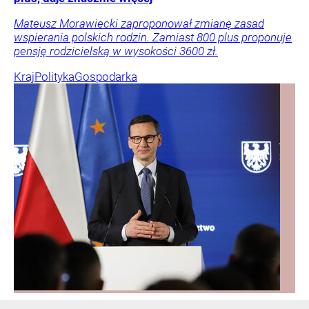
Mateusz Morawiecki zaproponował zmianę zasad
wspierania polskich rodzin. Zamiast 800 plus proponuje
pensję rodzicielską w wysokości 3600 zł.
Kraj
Polityka
Gospodarka