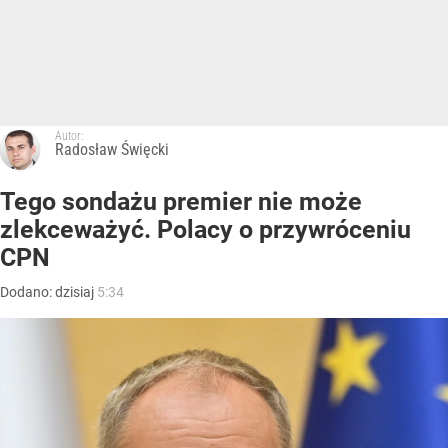
Autor:
Radosław Święcki
Tego sondażu premier nie może
zlekceważyć. Polacy o przywróceniu
CPN
Dodano:
dzisiaj
5:34