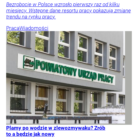
Bezrobocie w Polsce wzrosło pierwszy raz od kilku
miesięcy. Wstępne dane resortu pracy pokazują zmianę
trendu na rynku pracy.
Praca
Wiadomości
Plamy po wodzie w zlewozmywaku? Zrób
to a będzie jak nowy