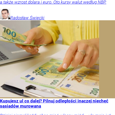
a także wzrost dolara i euro. Oto kursy walut według NBP.
Radosław
Święcki
Kupujesz ul co dalej? Pilnuj odległości inaczej niechęć
sąsiadów murowana