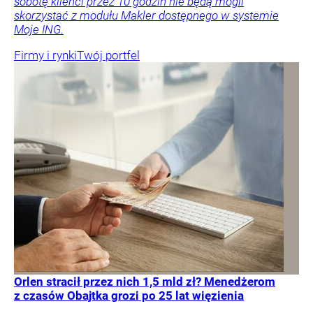
sobotę klienci przez 10 godzin nie będą mogli
skorzystać z modułu Makler dostępnego w systemie
Moje ING.
Firmy i rynki
Twój portfel
Orlen stracił przez nich 1,5 mld zł? Menedżerom
z czasów Obajtka grozi po 25 lat więzienia