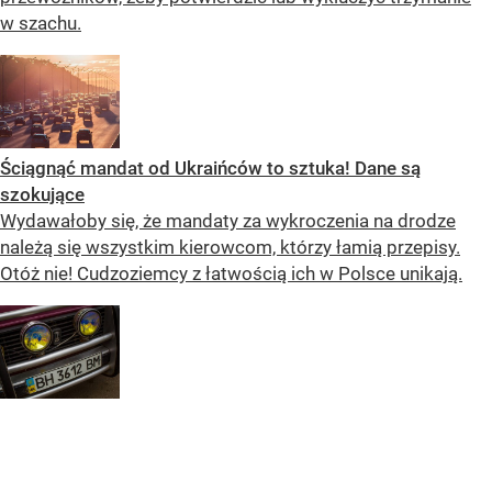
w szachu.
Ściągnąć mandat od Ukraińców to sztuka! Dane są
szokujące
Wydawałoby się, że mandaty za wykroczenia na drodze
należą się wszystkim kierowcom, którzy łamią przepisy.
Otóż nie! Cudzoziemcy z łatwością ich w Polsce unikają.