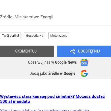
Źródło:
Ministerstwo Energii
Twój portfel
Gospodarka
Motoryzacja
SKOMENTUJ
UDOSTĘPNIJ
Obserwuj nas
w
Google News
Dodaj jako
źródło w Google
Wystawisz starą kanapę pod śmietnik? Możesz dostać
500 zł mandatu
Stara kanapa lub szafa pozostawiona przy altanie