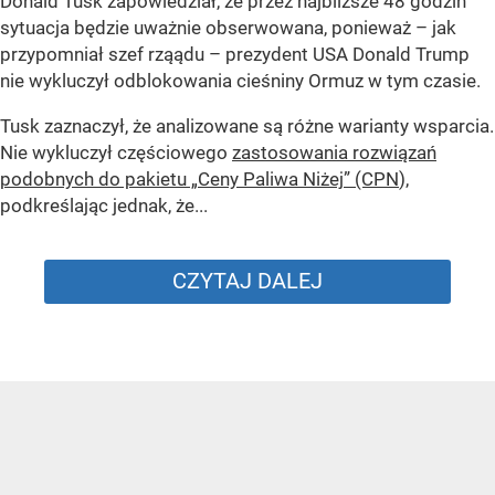
Donald Tusk zapowiedział, że przez najbliższe 48 godzin
sytuacja będzie uważnie obserwowana, ponieważ – jak
przypomniał szef rząądu – prezydent USA Donald Trump
nie wykluczył odblokowania cieśniny Ormuz w tym czasie.
Tusk zaznaczył, że analizowane są różne warianty wsparcia.
Nie wykluczył częściowego
zastosowania rozwiązań
podobnych do pakietu „Ceny Paliwa Niżej” (CPN
),
podkreślając jednak, że...
CZYTAJ DALEJ