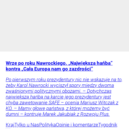
Wrze po roku Nawrockiego. „Największa hańba”
kontra „Cała Europa nam go zazdrości”
Po pierwszym roku prezydentury nic nie wskazuje na to,
żeby Karol Nawrocki wyciszył spory między dwoma
zwaśnionymi politycznymi obozami. – Dotychczas
największą hańbą na karcie jego prezydentury jest
chyba zawetowanie SAFE – ocenia Mariusz Witczak z
KO. – Mamy głowę państwa, z której możemy być
dumni – kontruje Marek Jakubiak z Rozwoju Plus.
Kraj
Tylko u Nas
Polityka
Opinie i komentarze
Tygodnik