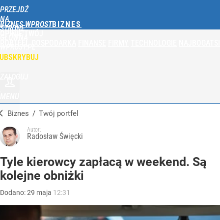
PRZEJDŹ
NA
BIZNES WPROST
STRONĘ
OPINIE
TWÓJ
GŁÓWNĄ
PORTFEL
GOSPODARKA
FINANSE
FIRMY
TECHNOLOGIE
NAJBOGATSI
WPROST.PL
UBSKRYBUJ
ZALOGUJ
MENU
Biznes
/
Twój portfel
Autor:
Radosław Święcki
Tyle kierowcy zapłacą w weekend. Są
kolejne obniżki
Dodano:
29
maja
12:31