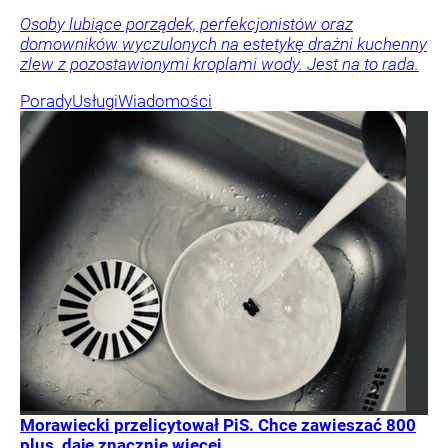
Osoby lubiące porządek, perfekcjonistów oraz
domowników wyczulonych na estetykę drażni kuchenny
zlew z pozostawionymi kroplami wody. Jest na to rada.
Porady
Usługi
Wiadomości
Morawiecki przelicytował PiS. Chce zawieszać 800
plus, daje znacznie więcej