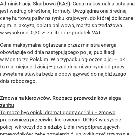
Administracja Skarbowa (KAS). Cena maksymalna ustalana
jest według określonej formuły. Uwzględnia ona średnią
cenę hurtową paliw na rynku krajowym, do której doliczane
są m.in. akcyza, opłata paliwowa, marża sprzedażowa
w wysokości 0,30 zł za litr oraz podatek VAT.
Cena maksymalna ogłaszana przez ministra energii
obowiązuje od dnia następującego po jej publikacji
w Monitorze Polskim. W przypadku ogłoszenia jej – jak
to ma miejsce dzisiaj – przed dniami wolnymi od pracy
i świętami stawka będzie obowiązywać do najbliższego
dnia roboczego.
Zmowa na kierowców. Rozpacz przewoźników sięga
zenitu
To może być epicki dramat godny serialu – zmowa
pracownicza przeciwko kierowcom. UOKiK w asyście
policji wkroczył do siedziby Lidla i współpracujących
przewoźników, żeby potwierdzić lub wykluczyć trzymanie