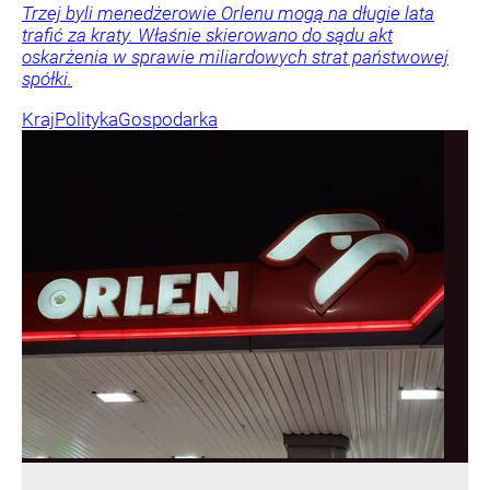
Trzej byli menedżerowie Orlenu mogą na długie lata
trafić za kraty. Właśnie skierowano do sądu akt
oskarżenia w sprawie miliardowych strat państwowej
spółki.
Kraj
Polityka
Gospodarka