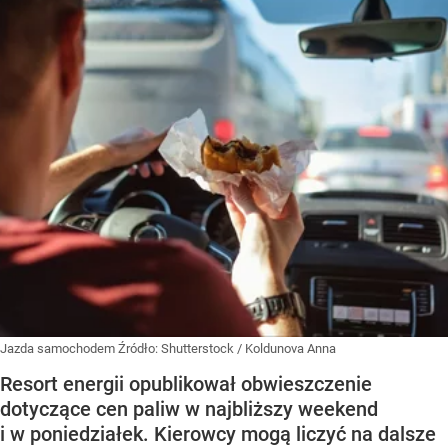
Jazda samochodem
Źródło:
Shutterstock
/
Koldunova Anna
Resort energii opublikował obwieszczenie
dotyczące cen paliw w najbliższy weekend
i w poniedziałek. Kierowcy mogą liczyć na dalsze