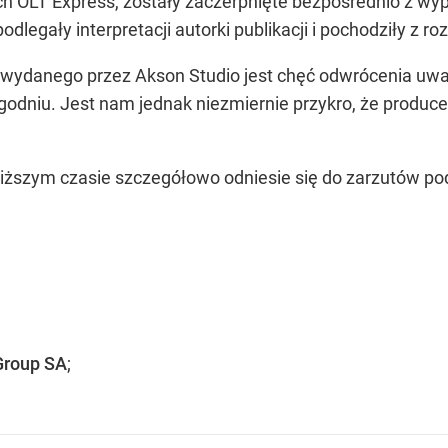
zych OLT Express, zostały zaczerpnięte bezpośrednio z w
odlegały interpretacji autorki publikacji i pochodziły z
ydanego przez Akson Studio jest chęć odwrócenia uwagi 
odniu. Jest nam jednak niezmiernie przykro, że producent
liższym czasie szczegółowo odniesie się do zarzutów p
Group SA
;