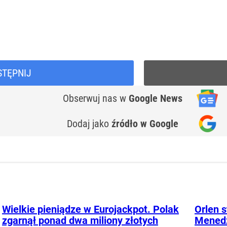
STĘPNIJ
Obserwuj nas
w
Google News
Dodaj jako
źródło w Google
Wielkie pieniądze w Eurojackpot. Polak
Orlen s
zgarnął ponad dwa miliony złotych
Menedż