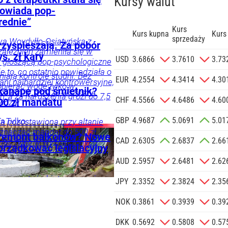
Kursy walut
powiada pop-
rednie”
Kurs
Kurs kupna
Kurs
sprzedaży
wa Woydyłło-Osiatyńska z
rzyspieszają. Za pobór
zależnień zamieniła się w
s. zł kary
zgodę na
USD
3.6866
3.7610
3.73
dy głoszącą pop-psychologiczne
 na podany
e to, co ostatnio powiedziała o
ają kontrole studni. Bez
informacji
EUR
4.2554
4.3414
4.30
 ani najbardziej kontrowersyjne,
bierać wodę tylko w
Agencji
kanapę pod śmietnik?
Problem w tym, że wszyscy
, a za naruszenia grozi do 7,5
Reklamowej
CHF
4.5566
4.6486
4.60
00 zł mandatu
widzą.
 o.o. w imieniu
GBP
4.9687
5.0691
5.01
a zlecenie jej
ia
Tylko
fa pozostawiona przy altanie
znaczać mandat do 500 zł.
znesowych.
 remont balkonów? Nowe
CAD
2.6305
2.6837
2.66
iać tylko w wyznaczonych
orządkować legislacyjny
 SIĘ
AUD
2.5957
2.6481
2.62
ogą zostać objęte nowymi
JPY
2.3352
2.3824
2.35
jne części mają być
spólnoty mieszkaniowe.
NOK
0.3861
0.3939
0.39
DKK
0.5692
0.5808
0.57