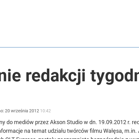
tymistyczne wieści”
anipulują cenami nad morzem
ie redakcji tygod
 7,5 tys. zł kary
no:
20
września
2012
10:42
y do mediów przez Akson Studio w dn. 19.09.2012 r. re
 informacje na temat udziału twórców filmu Wałęsa, m.in.