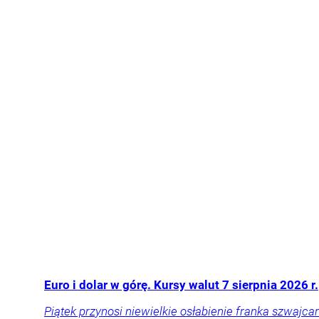
Euro i dolar w górę. Kursy walut 7 sierpnia 2026 r.
Piątek przynosi niewielkie osłabienie franka szwajcar