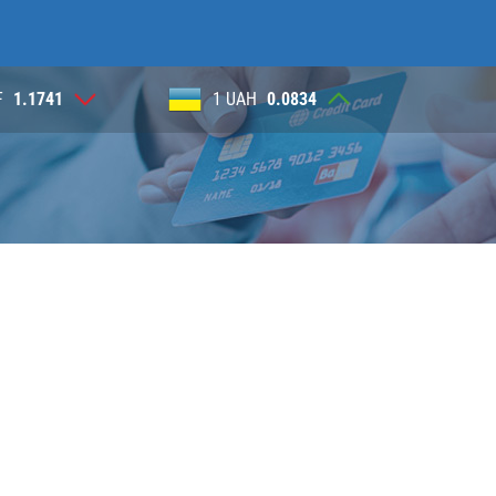
UAH
0.0834
1 USD
3.7324