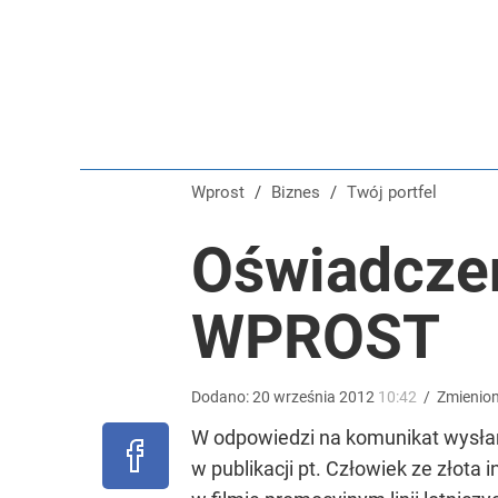
Na taki komunikat kierowcy czekali od dawna. „Op
dodaj
Tajemnica paragonów grozy. Tak restauratorzy m
Wprost
/
Biznes
/
Twój portfel
dodaj
Oświadczen
Kontrole studni przyspieszają. Za pobór wody nawet
WPROST
dodaj
Dodano:
20
września
2012
10:42
/
Zmienio
W odpowiedzi na komunikat wysłan
w publikacji pt. Człowiek ze złota