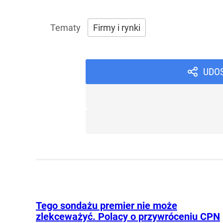
Firmy i rynki
UDO
Tego sondażu premier nie może
zlekceważyć. Polacy o przywróceniu CPN