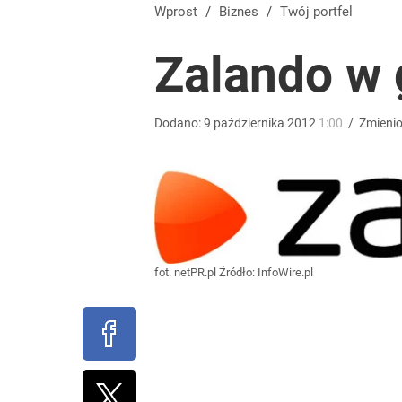
Na taki komunikat kierowcy czekali od dawna. „Op
Wprost
/
Biznes
/
Twój portfel
Zalando w 
dodaj
Tajemnica paragonów grozy. Tak restauratorzy m
Dodano:
9
października
2012
1:00
/
Zmieni
2
Tego sondażu premier nie może zlekceważyć. Pol
fot. netPR.pl
Źródło:
InfoWire.pl
8