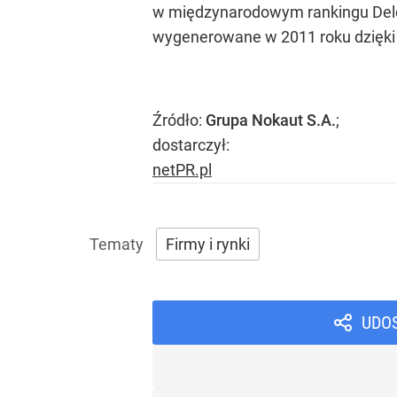
w międzynarodowym rankingu Deloi
wygenerowane w 2011 roku dzięki N
Źródło:
Grupa Nokaut S.A.
;
dostarczył:
netPR.pl
Firmy i rynki
UDO