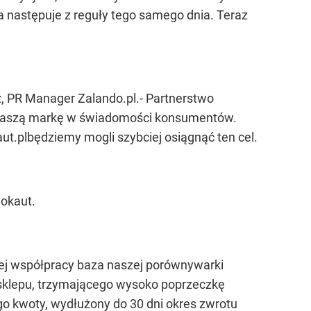
a następuje z reguły tego samego dnia. Teraz
, PR Manager Zalando.pl.
-
Partnerstwo
ni naszą markę w świadomości konsumentów.
ut.pl
będziemy mogli szybciej osiągnąć ten cel.
okaut.
nej współpracy baza naszej porównywarki
sklepu,
trzymającego wysoko poprzeczkę
go kwoty, wydłużony do 30 dni okres zwrotu