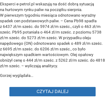
Eksperci e-petrol.pl wskazują na dość dobrą sytuacją
na hurtowym rynku paliw na początku sierpnia.
W pierwszym tygodniu miesiąca odnotowano wyraźny
spadek cen podstawowych paliw. –
Cena Pb98 spadła
z 6437 zł/m sześc. do 5974 zł/m sześc., czyli o 463 zł/m
sześc. Pb95 potaniała o 464 zł/m sześc. z poziomu 5738
zł/m sześc. do 5273 zł/m sześc. W przypadku oleju
napędowego (ON) odnotowano spadek o 489 zł/m sześc.
z 6695 zł/m sześc. do 6206 zł/m sześc., co było
największym spadkiem wartościowym. Olej opałowy
obniżył cenę o 444 zł/m sześc. z 5262 zł/m sześc. do 4818
zł/m sześc.
– wyliczają analitycy.
Gorzej wyglądała...
CZYTAJ DALEJ