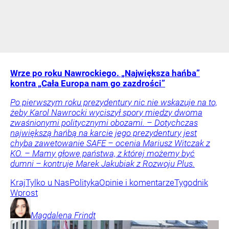
Wrze po roku Nawrockiego. „Największa hańba”
kontra „Cała Europa nam go zazdrości”
Po pierwszym roku prezydentury nic nie wskazuje na to,
żeby Karol Nawrocki wyciszył spory między dwoma
zwaśnionymi politycznymi obozami. – Dotychczas
największą hańbą na karcie jego prezydentury jest
chyba zawetowanie SAFE – ocenia Mariusz Witczak z
KO. – Mamy głowę państwa, z której możemy być
dumni – kontruje Marek Jakubiak z Rozwoju Plus.
Kraj
Tylko u Nas
Polityka
Opinie i komentarze
Tygodnik
Wprost
Magdalena
Frindt