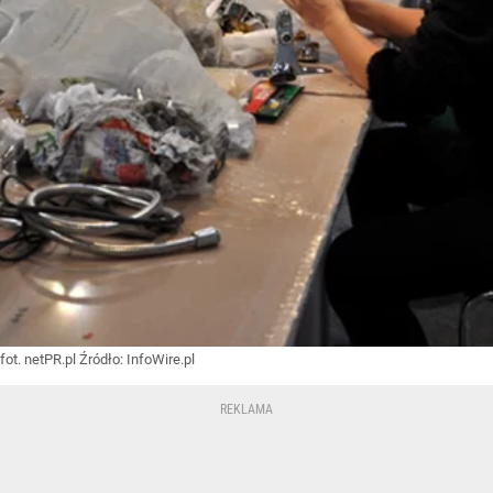
fot. netPR.pl
Źródło:
InfoWire.pl