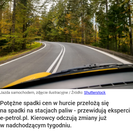
Jazda samochodem, zdjęcie ilustracyjne
/ Źródło:
Shutterstock
Potężne spadki cen w hurcie przełożą się
na spadki na stacjach paliw - przewidują eksperci
e-petrol.pl. Kierowcy odczują zmiany już
w nadchodzącym tygodniu.