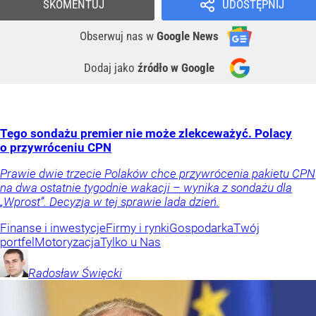
SKOMENTUJ
UDOSTĘPNIJ
Obserwuj nas
w
Google News
Dodaj jako
źródło w Google
Tego sondażu premier nie może zlekceważyć. Polacy
o przywróceniu CPN
Prawie dwie trzecie Polaków chce przywrócenia pakietu CPN
na dwa ostatnie tygodnie wakacji – wynika z sondażu dla
„Wprost”. Decyzja w tej sprawie lada dzień.
Finanse i inwestycje
Firmy i rynki
Gospodarka
Twój
portfel
Motoryzacja
Tylko u Nas
Radosław
Święcki