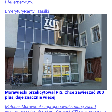
i 14. emerytury.
Emerytury
Renty i zasiłki
Morawiecki przelicytował PiS. Chce zawieszać 800
plus, daje znacznie więcej
Mateusz Morawiecki zaproponował zmianę zasad
wspierania polskich rodzin. Zamiast 800 plus proponuje