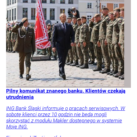
Pilny komunikat znanego banku. Klientów czekają
utrudnienia
ING Bank Śląski informuje o pracach serwisowych. W
sobotę klienci przez 10 godzin nie będą mogli
skorzystać z modułu Makler dostępnego w systemie
Moje ING.