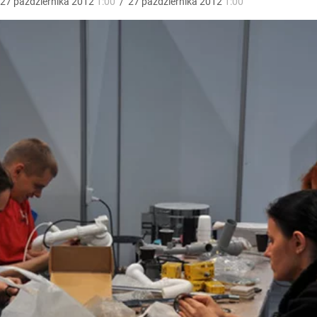
27
października
2012
1:00
/
27
października
2012
1:00