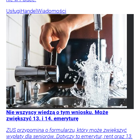
Usługi
Handel
Wiadomości
Nie wszyscy wiedzą o tym wniosku. Może
zwiększyć 13. i 14. emeryturę
ZUS przypomina o formularzu, który może zwiększyć
wypłaty dla seniorów. Dotyczy to emerytur, rent oraz 13.