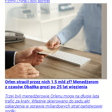
Firmy i rynki
Twój portfel
Orlen stracił przez nich 1,5 mld zł? Menedżerom
z czasów Obajtka grozi po 25 lat więzienia
Trzej byli menedżerowie Orlenu mogą na długie lata
trafić za kraty. Właśnie skierowano do sądu akt
oskarżenia w sprawie miliardowych strat państwowej
spółki.