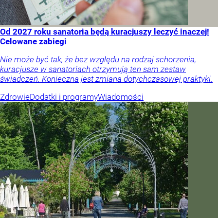
Od 2027 roku sanatoria będą kuracjuszy leczyć inaczej!
Celowane zabiegi
Nie może być tak, że bez względu na rodzaj schorzenia,
kuracjusze w sanatoriach otrzymują ten sam zestaw
świadczeń. Konieczna jest zmiana dotychczasowej praktyki.
Zdrowie
Dodatki i programy
Wiadomości