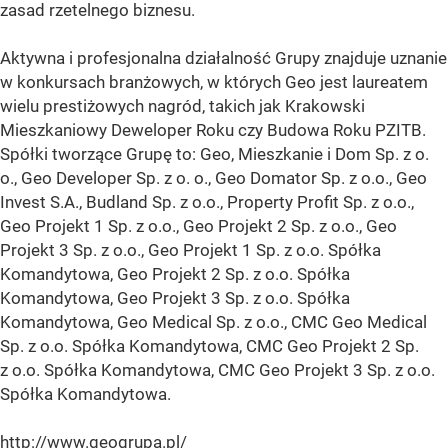
zasad rzetelnego biznesu.
Aktywna i profesjonalna działalność Grupy znajduje uznanie
w konkursach branżowych, w których Geo jest laureatem
wielu prestiżowych nagród, takich jak Krakowski
Mieszkaniowy Deweloper Roku czy Budowa Roku PZITB.
Spółki tworzące Grupę to: Geo, Mieszkanie i Dom Sp. z o.
o., Geo Developer Sp. z o. o., Geo Domator Sp. z o.o., Geo
Invest S.A., Budland Sp. z o.o., Property Profit Sp. z o.o.,
Geo Projekt 1 Sp. z o.o., Geo Projekt 2 Sp. z o.o., Geo
Projekt 3 Sp. z o.o., Geo Projekt 1 Sp. z o.o. Spółka
Komandytowa, Geo Projekt 2 Sp. z o.o. Spółka
Komandytowa, Geo Projekt 3 Sp. z o.o. Spółka
Komandytowa, Geo Medical Sp. z o.o., CMC Geo Medical
Sp. z o.o. Spółka Komandytowa, CMC Geo Projekt 2 Sp.
z o.o. Spółka Komandytowa, CMC Geo Projekt 3 Sp. z o.o.
Spółka Komandytowa.
http://www.geogrupa.pl/