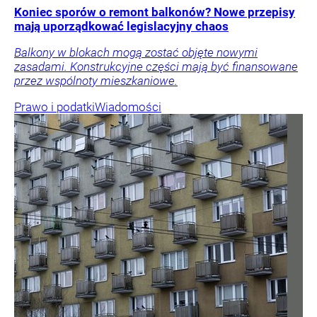
Koniec sporów o remont balkonów? Nowe przepisy
mają uporządkować legislacyjny chaos
Balkony w blokach mogą zostać objęte nowymi
zasadami. Konstrukcyjne części mają być finansowane
przez wspólnoty mieszkaniowe.
Prawo i podatki
Wiadomości