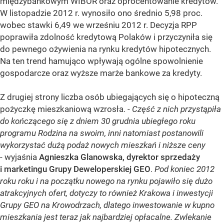
międzybankowym WIBOR oraz oprocentowanie kredytów.
W listopadzie 2012 r. wynosiło ono średnio 5,98 proc.
wobec stawki 6,49 we wrześniu 2012 r. Decyzja RPP
poprawiła zdolność kredytową Polaków i przyczyniła się
do pewnego ożywienia na rynku kredytów hipotecznych.
Na ten trend hamująco wpływają ogólne spowolnienie
gospodarcze oraz wyższe marże bankowe za kredyty.
Z drugiej strony liczba osób ubiegających się o hipoteczną
pożyczkę mieszkaniową wzrosła. -
Część z nich przystąpiła
do kończącego się z dniem 30 grudnia ubiegłego roku
programu Rodzina na swoim, inni natomiast postanowili
wykorzystać dużą podaż nowych mieszkań i niższe ceny
- wyjaśnia
Agnieszka Glanowska, dyrektor sprzedaży
i marketingu Grupy Deweloperskiej GEO
.
Pod koniec 2012
roku roku i na początku nowego na rynku pojawiło się dużo
atrakcyjnych ofert, dotyczy to również Krakowa i inwestycji
Grupy GEO na Krowodrzach, dlatego inwestowanie w kupno
mieszkania jest teraz jak najbardziej opłacalne. Zwlekanie