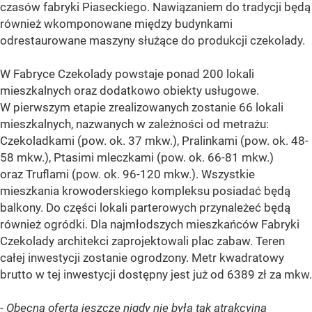
czasów fabryki Piaseckiego. Nawiązaniem do tradycji będą
również wkomponowane między budynkami
odrestaurowane maszyny służące do produkcji czekolady.
W Fabryce Czekolady powstaje ponad 200 lokali
mieszkalnych oraz dodatkowo obiekty usługowe.
W pierwszym etapie zrealizowanych zostanie 66 lokali
mieszkalnych, nazwanych w zależności od metrażu:
Czekoladkami (pow. ok. 37 mkw.), Pralinkami (pow. ok. 48-
58 mkw.), Ptasimi mleczkami (pow. ok. 66-81 mkw.)
oraz Truflami (pow. ok. 96-120 mkw.). Wszystkie
mieszkania krowoderskiego kompleksu posiadać będą
balkony. Do części lokali parterowych przynależeć będą
również ogródki. Dla najmłodszych mieszkańców Fabryki
Czekolady architekci zaprojektowali plac zabaw. Teren
całej inwestycji zostanie ogrodzony. Metr kwadratowy
brutto w tej inwestycji dostępny jest już od 6389 zł za mkw.
-
Obecna oferta jeszcze nigdy nie była tak atrakcyjna