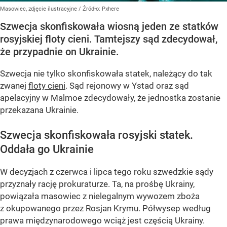
Masowiec, zdjęcie ilustracyjne
/ Źródło:
Pxhere
Szwecja skonfiskowała wiosną jeden ze statków
rosyjskiej floty cieni. Tamtejszy sąd zdecydował,
że przypadnie on Ukrainie.
Szwecja nie tylko skonfiskowała statek, należący do tak
zwanej
floty cieni
. Sąd rejonowy w Ystad oraz sąd
apelacyjny w Malmoe zdecydowały, że jednostka zostanie
przekazana Ukrainie.
Szwecja skonfiskowała rosyjski statek.
Oddała go Ukrainie
W decyzjach z czerwca i lipca tego roku szwedzkie sądy
przyznały rację prokuraturze. Ta, na prośbę Ukrainy,
powiązała masowiec z nielegalnym wywozem zboża
z okupowanego przez Rosjan Krymu. Półwysep według
prawa międzynarodowego wciąż jest częścią Ukrainy.