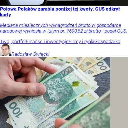
Połowa Polaków zarabia poniżej tej kwoty. GUS odkrył
karty
Mediana miesięcznych wynagrodzeń brutto w gospodarce
narodowej wyniosła w lutym br. 7690,82 zł brutto - podał GUS.
Twój portfel
Finanse i inwestycje
Firmy i rynki
Gospodarka
Radosław
Święcki