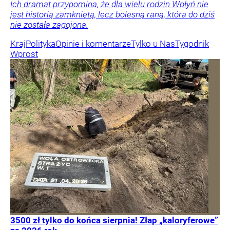
Ich dramat przypomina, że dla wielu rodzin Wołyń nie
jest historią zamkniętą, lecz bolesną raną, która do dziś
nie została zagojona.
Kraj
Polityka
Opinie i komentarze
Tylko u Nas
Tygodnik
Wprost
3500 zł tylko do końca sierpnia! Złap „kaloryferowe”