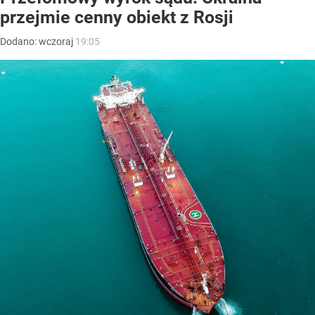
przejmie cenny obiekt z Rosji
Dodano:
wczoraj
19:05