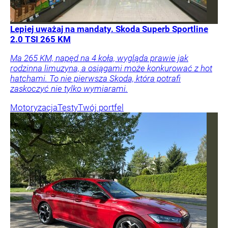
Lepiej uważaj na mandaty. Skoda Superb Sportline
2.0 TSI 265 KM
Ma 265 KM, napęd na 4 koła, wygląda prawie jak
rodzinna limuzyna, a osiągami może konkurować z hot
hatchami. To nie pierwsza Skoda, która potrafi
zaskoczyć nie tylko wymiarami.
Motoryzacja
Testy
Twój portfel