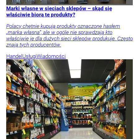
Marki własne w sieciach sklepów – skąd się
właściwie biorą te produkty?
Polacy chętnie kupują produkty oznaczone hasłem
„marka własna”, ale w ogóle nie sprawdzają kto
właściwie je dla dużych sieci sklepów produkuje. Często
znają tych producentów.
Handel
Usługi
Wiadomości