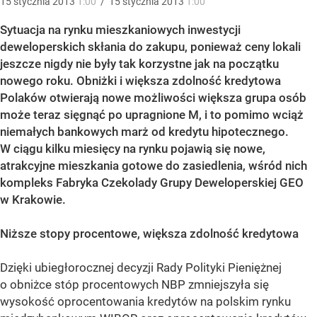
15
stycznia
2013
1:00
/
15
stycznia
2013
1:00
Sytuacja na rynku mieszkaniowych inwestycji
deweloperskich skłania do zakupu, ponieważ ceny lokali
jeszcze nigdy nie były tak korzystne jak na początku
nowego roku. Obniżki i większa zdolność kredytowa
Polaków otwierają nowe możliwości większa grupa osób
może teraz sięgnąć po upragnione M, i to pomimo wciąż
niemałych bankowych marż od kredytu hipotecznego.
W ciągu kilku miesięcy na rynku pojawią się nowe,
atrakcyjne mieszkania gotowe do zasiedlenia, wśród nich
kompleks Fabryka Czekolady Grupy Deweloperskiej GEO
w Krakowie.
Niższe stopy procentowe, większa zdolność kredytowa
Dzięki ubiegłorocznej decyzji Rady Polityki Pieniężnej
o obniżce stóp procentowych NBP zmniejszyła się
wysokość oprocentowania kredytów na polskim rynku