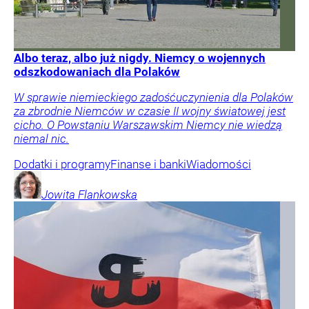
Albo teraz, albo już nigdy. Niemcy o wojennych
odszkodowaniach dla Polaków
W sprawie niemieckiego zadośćuczynienia dla Polaków
za zbrodnie Niemców w czasie II wojny światowej jest
cicho. O Powstaniu Warszawskim Niemcy nie wiedzą
niemal nic.
Dodatki i programy
Finanse i banki
Wiadomości
Jowita
Flankowska