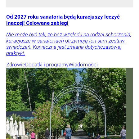
Od 2027 roku sanatoria będą kuracjuszy leczyć
inaczej! Celowane zabiegi
Nie może być tak, że bez względu na rodzaj schorzenia,
kuracjusze w sanatoriach otrzymują ten sam zestaw
świadczeń. Konieczna jest zmiana dotychczasowej
praktyki.
Zdrowie
Dodatki i programy
Wiadomości