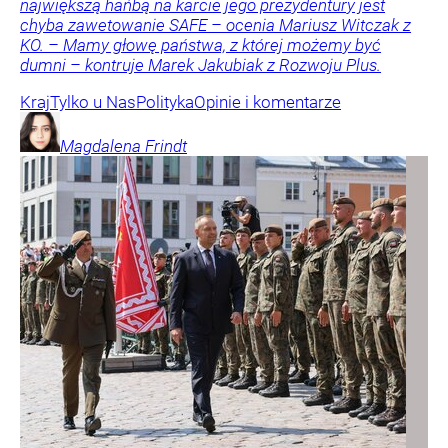
największą hańbą na karcie jego prezydentury jest
chyba zawetowanie SAFE – ocenia Mariusz Witczak z
KO. – Mamy głowę państwa, z której możemy być
dumni – kontruje Marek Jakubiak z Rozwoju Plus.
Kraj
Tylko u Nas
Polityka
Opinie i komentarze
Magdalena
Frindt