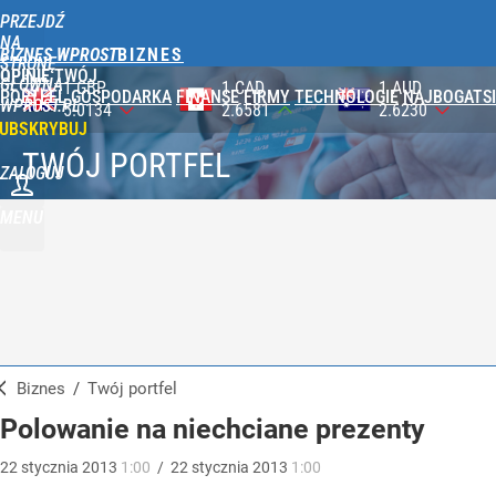
PRZEJDŹ
NA
BIZNES WPROST
STRONĘ
OPINIE
TWÓJ
GŁÓWNĄ
1 CAD
1 AUD
100 JPY
PORTFEL
GOSPODARKA
FINANSE
FIRMY
TECHNOLOGIE
NAJBOGATSI
WPROST.PL
2.6581
2.6230
2.3590
UBSKRYBUJ
TWÓJ PORTFEL
ZALOGUJ
MENU
Biznes
/
Twój portfel
Polowanie na niechciane prezenty
22
stycznia
2013
1:00
/
22
stycznia
2013
1:00