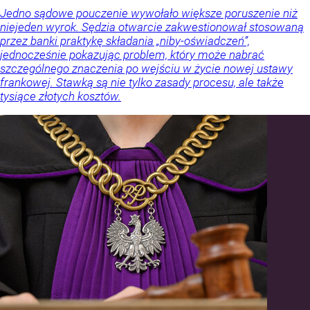
Jedno sądowe pouczenie wywołało większe poruszenie niż
niejeden wyrok. Sędzia otwarcie zakwestionował stosowaną
przez banki praktykę składania „niby-oświadczeń”,
jednocześnie pokazując problem, który może nabrać
szczególnego znaczenia po wejściu w życie nowej ustawy
frankowej. Stawką są nie tylko zasady procesu, ale także
tysiące złotych kosztów.