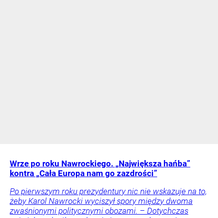
Wrze po roku Nawrockiego. „Największa hańba”
kontra „Cała Europa nam go zazdrości”
Po pierwszym roku prezydentury nic nie wskazuje na to,
żeby Karol Nawrocki wyciszył spory między dwoma
zwaśnionymi politycznymi obozami. – Dotychczas