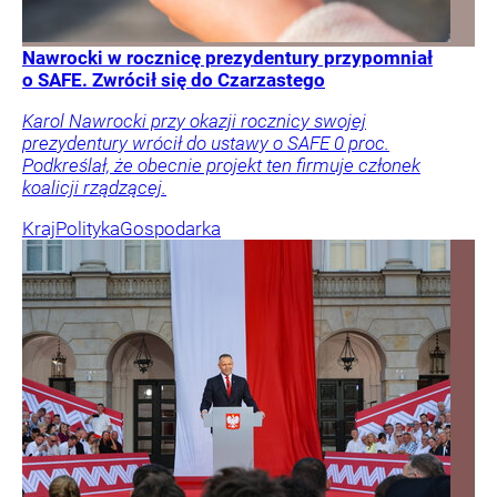
Nawrocki w rocznicę prezydentury przypomniał
o SAFE. Zwrócił się do Czarzastego
Karol Nawrocki przy okazji rocznicy swojej
prezydentury wrócił do ustawy o SAFE 0 proc.
Podkreślał, że obecnie projekt ten firmuje członek
koalicji rządzącej.
Kraj
Polityka
Gospodarka