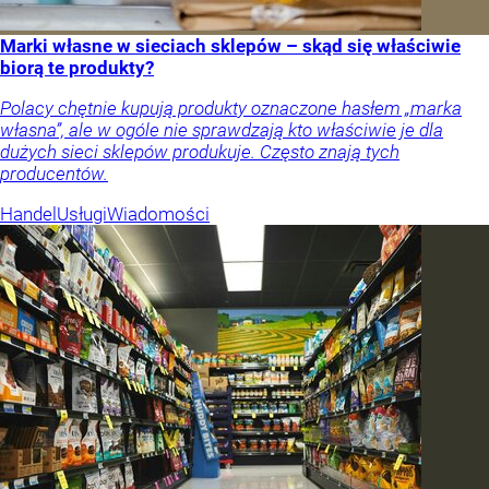
Marki własne w sieciach sklepów – skąd się właściwie
biorą te produkty?
Polacy chętnie kupują produkty oznaczone hasłem „marka
własna”, ale w ogóle nie sprawdzają kto właściwie je dla
dużych sieci sklepów produkuje. Często znają tych
producentów.
Handel
Usługi
Wiadomości