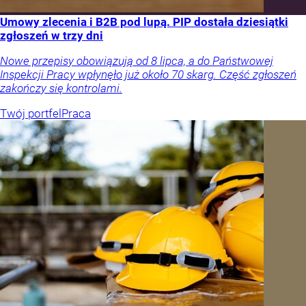
Umowy zlecenia i B2B pod lupą. PIP dostała dziesiątki
zgłoszeń w trzy dni
Nowe przepisy obowiązują od 8 lipca, a do Państwowej
Inspekcji Pracy wpłynęło już około 70 skarg. Część zgłoszeń
zakończy się kontrolami.
Twój portfel
Praca