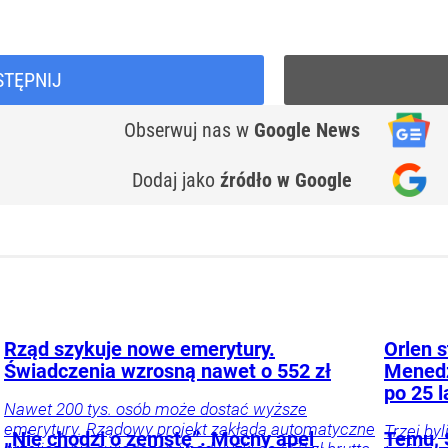
STĘPNIJ
Obserwuj nas
w
Google News
Dodaj jako
źródło w Google
Rząd szykuje nowe emerytury.
Orlen s
Świadczenia wzrosną nawet o 552 zł
Menedż
po 25 l
Nawet 200 tys. osób może dostać wyższe
emerytury. Rządowy projekt zakłada automatyczne
Trzej by
„Nie chodzi o zemstę”. Mocny apel
Temu, S