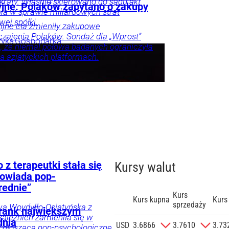
a kraty. Właśnie skierowano do sądu akt
yjne. Polaków zapytano o zakupy
ia w sprawie miliardowych strat
ej spółki.
jne cła zmieniły zakupowe
zajenia Polaków. Sondaż dla „Wprost”
tyka
Gospodarka
, że niemal połowa badanych ograniczyła
a azjatyckich platformach.
nna
spodarka
Twój
ka
ylko u
z terapeutki stała się
Kursy walut
powiada pop-
rednie”
Kurs
Kurs kupna
Kurs
sprzedaży
wa Woydyłło-Osiatyńska z
 Frank największym
zależnień zamieniła się w
dnia
zgodę na
USD
3.6866
3.7610
3.73
dy głoszącą pop-psychologiczne