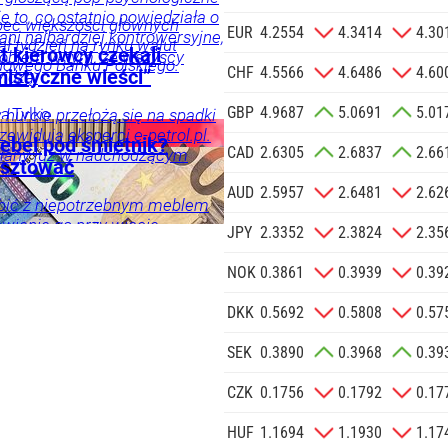
 na podany
e to, co ostatnio powiedziała o
bec większości głównych
informacji
EUR
4.2554
4.3414
4.30
 ani najbardziej kontrowersyjne,
ał tydzień na rynku walut
Agencji
t kierowcy czekali
Problem w tym, że wszyscy
owego Banku Polskiego.
Reklamowej
CHF
4.5566
4.6486
4.60
istyczne wieści”
widzą.
 o.o. w imieniu
GBP
4.9687
5.0691
5.01
a zlecenie jej
ia
Tylko
 hurcie przełożą się na spadki
zewidują eksperci e-petrol.pl.
znesowych.
ebel pod śmietnik?
CAD
2.6305
2.6837
2.66
iany już w nadchodzącym
osztować
 SIĘ
AUD
2.5957
2.6481
2.62
obić z niepotrzebnym meblem
wienie go przy wiacie
ka
Twój
JPY
2.3352
2.3824
2.35
ończyć się karą finansową.
NOK
0.3861
0.3939
0.39
DKK
0.5692
0.5808
0.57
SEK
0.3890
0.3968
0.39
CZK
0.1756
0.1792
0.17
HUF
1.1694
1.1930
1.17