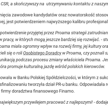
ia CSR, a skończywszy na utrzymywaniu kontaktu z naszy
gnięcia zawodowe kandydatów oraz nowatorskość stosow
ej, jest potwierdzeniem najwyższego kalibru profesjona
 potwierdzenie przyjętej przez Proama strategii zatrudnia
 pracy, w których mogą jeszcze bardziej się rozwijać. -
st
oama miała ogromny wpływ na rozwój firmy, jej kultury o
eli się o roli
Osobistego Doradcy
w Proama, czy poznali s
nikacją podczas procesu zmiany właściciela Proama. Jes
która promuje kulturalną jazdę wśród polskich kierowców.
owała w Banku Polskiej Spółdzielczości, w którym z su
j sfinalizowaniu tworzyła dział PR-u banku. Odpowiadała 
i firmy doradztwa finansowego Finamo.
 największym przywilejem pracować z najlepszymi!
- dodaj