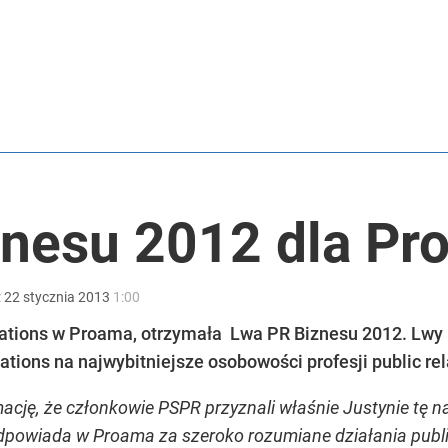
o przekazują sobie nieruchomości
anipulują cenami nad morzem
znesu 2012 dla Pr
acy o przywróceniu CPN
:
22
stycznia
2013
1:00
relations w Proama, otrzymała Lwa PR Biznesu 2012. Lwy
ations na najwybitniejsze osobowości profesji public rel
mację, że członkowie PSPR przyznali właśnie Justynie tę n
dpowiada w Proama za szeroko rozumiane działania publi