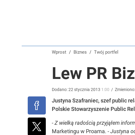
Blisko 200 tys. takich aktów w rok. Polacy masow
dodaj
Tajemnica paragonów grozy. Tak restauratorzy m
Wprost
/
Biznes
/
Twój portfel
dodaj
Lew PR Bi
Tego sondażu premier nie może zlekceważyć. Pol
Dodano:
22
stycznia
2013
1:00
/
Zmieniono
8
Justyna Szafraniec, szef public 
Polskie Stowarzyszenie Public Rel
- Z wielką radością przyjąłem infor
Marketingu w Proama. -
Justyna o