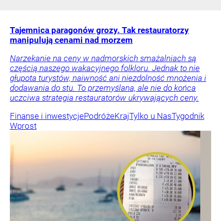
Tajemnica paragonów grozy. Tak restauratorzy
manipulują cenami nad morzem
Narzekanie na ceny w nadmorskich smażalniach są
częścią naszego wakacyjnego folkloru. Jednak to nie
głupota turystów, naiwność ani niezdolność mnożenia i
dodawania do stu. To przemyślana, ale nie do końca
uczciwa strategia restauratorów ukrywających ceny.
Finanse i inwestycje
Podróże
Kraj
Tylko u Nas
Tygodnik
Wprost