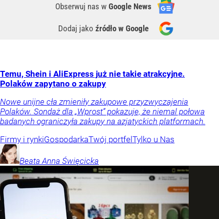
Obserwuj nas
w
Google News
Dodaj jako
źródło w Google
Temu, Shein i AliExpress już nie takie atrakcyjne.
Polaków zapytano o zakupy
Nowe unijne cła zmieniły zakupowe przyzwyczajenia
Polaków. Sondaż dla „Wprost” pokazuje, że niemal połowa
badanych ograniczyła zakupy na azjatyckich platformach.
Firmy i rynki
Gospodarka
Twój portfel
Tylko u Nas
Beata Anna
Święcicka