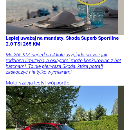
Lepiej uważaj na mandaty. Skoda Superb Sportline
2.0 TSI 265 KM
Ma 265 KM, napęd na 4 koła, wygląda prawie jak
rodzinna limuzyna, a osiągami może konkurować z hot
hatchami. To nie pierwsza Skoda, która potrafi
zaskoczyć nie tylko wymiarami.
Motoryzacja
Testy
Twój portfel