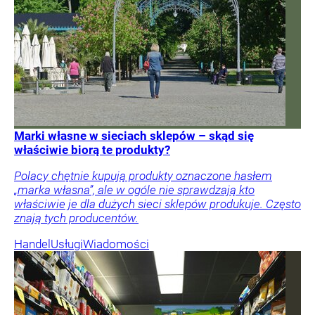
Marki własne w sieciach sklepów – skąd się
właściwie biorą te produkty?
Polacy chętnie kupują produkty oznaczone hasłem
„marka własna”, ale w ogóle nie sprawdzają kto
właściwie je dla dużych sieci sklepów produkuje. Często
znają tych producentów.
Handel
Usługi
Wiadomości