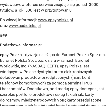
wydawców, w ofercie serwisu znajduje się ponad 3000
tytułów, a ok. 500 jest w przygotowaniu.
Po więcej informacji:
www.epaypolska.pl
oraz
www.audioteka.pl
###
Dodatkowe informacje:
epay Polska -
dywizja należąca do Euronet Polska Sp. z o.o.
Euronet Polska Sp. z o.o. działa w ramach Euronet
Worldwide, Inc. (NASDAQ: EEFT). epay Polska jest
wiodącym w Polsce dystrybutorem elektronicznych
doładowań produktów przedpłaconych (m.in. kont
telefonów komórkowych) za pomocą terminali POS
i bankomatów. Dodatkowo, pod marką epay dostępne jest
szerokie portfolio produktów i usług takich jak: karty
do rozmów międzynarodowych VoIP, karty przedpłacone
i prezentowe, a także płatności kartą i płatności domowych