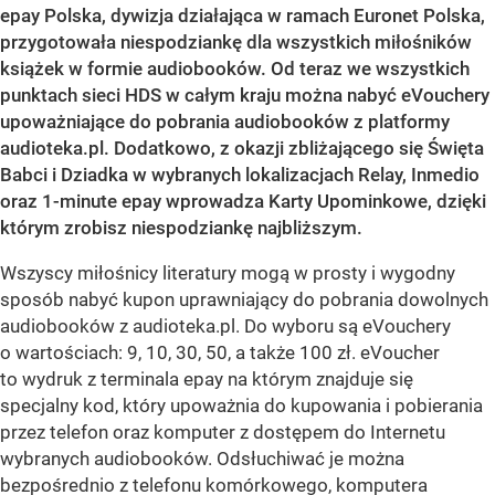
epay Polska, dywizja działająca w ramach Euronet Polska,
przygotowała niespodziankę dla wszystkich miłośników
książek w formie audiobooków. Od teraz we wszystkich
punktach sieci HDS w całym kraju można nabyć eVouchery
upoważniające do pobrania audiobooków z platformy
audioteka.pl. Dodatkowo, z okazji zbliżającego się Święta
Babci i Dziadka w wybranych lokalizacjach Relay, Inmedio
oraz 1-minute epay wprowadza Karty Upominkowe, dzięki
którym zrobisz niespodziankę najbliższym.
Wszyscy miłośnicy literatury mogą w prosty i wygodny
sposób nabyć kupon uprawniający do pobrania dowolnych
audiobooków z audioteka.pl. Do wyboru są eVouchery
o wartościach: 9, 10, 30, 50, a także 100 zł. eVoucher
to wydruk z terminala epay na którym znajduje się
specjalny kod, który upoważnia do kupowania i pobierania
przez telefon oraz komputer z dostępem do Internetu
wybranych audiobooków. Odsłuchiwać je można
bezpośrednio z telefonu komórkowego, komputera