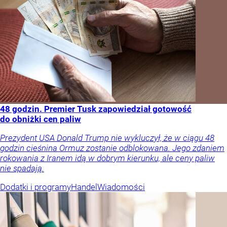
48 godzin. Premier Tusk zapowiedział gotowość
do obniżki cen paliw
Prezydent USA Donald Trump nie wykluczył, że w ciągu 48
godzin cieśnina Ormuz zostanie odblokowana. Jego zdaniem
rokowania z Iranem idą w dobrym kierunku, ale ceny paliw
nie spadają.
Dodatki i programy
Handel
Wiadomości