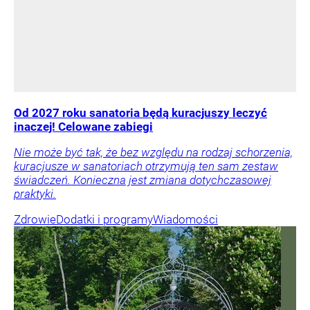
Od 2027 roku sanatoria będą kuracjuszy leczyć
inaczej! Celowane zabiegi
Nie może być tak, że bez względu na rodzaj schorzenia,
kuracjusze w sanatoriach otrzymują ten sam zestaw
świadczeń. Konieczna jest zmiana dotychczasowej
praktyki.
Zdrowie
Dodatki i programy
Wiadomości