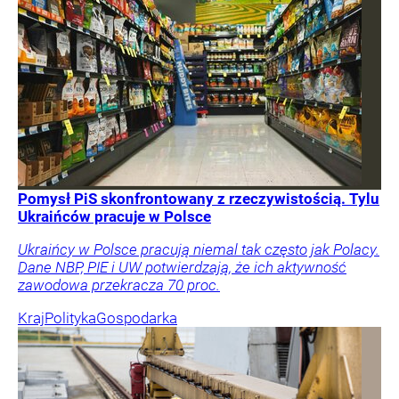
Pomysł PiS skonfrontowany z rzeczywistością. Tylu
Ukraińców pracuje w Polsce
Ukraińcy w Polsce pracują niemal tak często jak Polacy.
Dane NBP, PIE i UW potwierdzają, że ich aktywność
zawodowa przekracza 70 proc.
Kraj
Polityka
Gospodarka