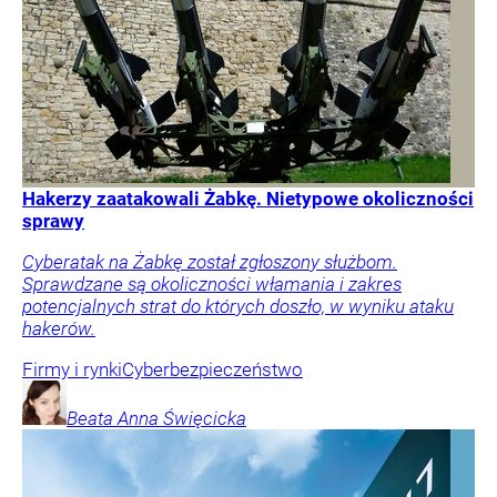
Hakerzy zaatakowali Żabkę. Nietypowe okoliczności
sprawy
Cyberatak na Żabkę został zgłoszony służbom.
Sprawdzane są okoliczności włamania i zakres
potencjalnych strat do których doszło, w wyniku ataku
hakerów.
Firmy i rynki
Cyberbezpieczeństwo
Beata Anna
Święcicka