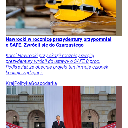
Nawrocki w rocznicę prezydentury przypomniał
o SAFE. Zwrócił się do Czarzastego
Karol Nawrocki przy okazji rocznicy swojej
prezydentury wrócił do ustawy o SAFE 0 proc.
Podkreślał, że obecnie projekt ten firmuje członek
koalicji rządzącej.
Kraj
Polityka
Gospodarka