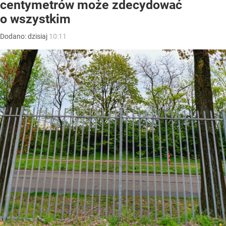
centymetrów może zdecydować
o wszystkim
Dodano:
dzisiaj
10:11