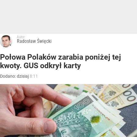
Autor:
Radosław Święcki
Połowa Polaków zarabia poniżej tej
kwoty. GUS odkrył karty
Dodano:
dzisiaj
8:11