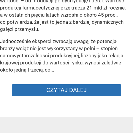
wartości – od produkcji po dystrybucję i detal. Wartość
produkcji farmaceutycznej przekracza 21 mld zł rocznie,
a w ostatnich pięciu latach wzrosła o około 45 proc.,
co potwierdza, że jest to jedna z bardziej dynamicznych
gałęzi przemysłu.
Jednocześnie eksperci zwracają uwagę, że potencjał
branży wciąż nie jest wykorzystany w pełni – stopień
samowystarczalności produkcyjnej, liczony jako relacja
krajowej produkcji do wartości rynku, wynosi zaledwie
około jedną trzecią, co...
CZYTAJ DALEJ