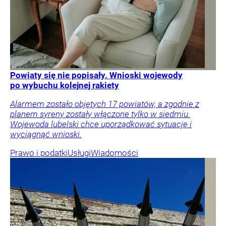
Powiaty się nie popisały. Wnioski wojewody
po wybuchu kolejnej rakiety
Alarmem zostało objętych 17 powiatów, a zgodnie z
planem syreny zostały włączone tylko w siedmiu.
Wojewoda lubelski chce uporządkować sytuację i
wyciągnąć wnioski.
Prawo i podatki
Usługi
Wiadomości