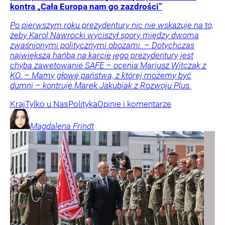
kontra „Cała Europa nam go zazdrości”
Po pierwszym roku prezydentury nic nie wskazuje na to,
żeby Karol Nawrocki wyciszył spory między dwoma
zwaśnionymi politycznymi obozami. – Dotychczas
największą hańbą na karcie jego prezydentury jest
chyba zawetowanie SAFE – ocenia Mariusz Witczak z
KO. – Mamy głowę państwa, z której możemy być
dumni – kontruje Marek Jakubiak z Rozwoju Plus.
Kraj
Tylko u Nas
Polityka
Opinie i komentarze
Magdalena
Frindt