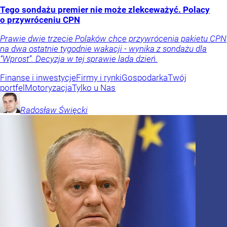
Tego sondażu premier nie może zlekceważyć. Polacy
o przywróceniu CPN
Prawie dwie trzecie Polaków chce przywrócenia pakietu CPN
na dwa ostatnie tygodnie wakacji - wynika z sondażu dla
“Wprost”. Decyzja w tej sprawie lada dzień.
Finanse i inwestycje
Firmy i rynki
Gospodarka
Twój
portfel
Motoryzacja
Tylko u Nas
Radosław
Święcki