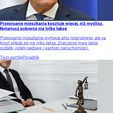
Przepisanie mieszkania kosztuje więcej, niż myślisz.
Notariusz pobierze nie tylko taksę
Przepisanie mieszkania wymaga aktu notarialnego, ale na
koszt składa się nie tylko taksa. Znaczenie mają także
podatki, opłaty sądowe i wartość nieruchomości.
Twój portfel
Poradnik