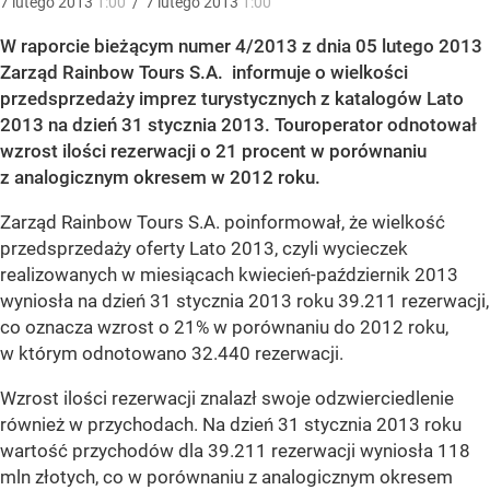
7
lutego
2013
1:00
/
7
lutego
2013
1:00
W raporcie bieżącym numer 4/2013 z dnia 05 lutego 2013
Zarząd Rainbow Tours S.A. informuje o wielkości
przedsprzedaży imprez turystycznych z katalogów Lato
2013 na dzień 31 stycznia 2013. Touroperator odnotował
wzrost ilości rezerwacji o 21 procent w porównaniu
z analogicznym okresem w 2012 roku.
Zarząd Rainbow Tours S.A. poinformował, że wielkość
przedsprzedaży oferty Lato 2013, czyli wycieczek
realizowanych w miesiącach kwiecień-październik 2013
wyniosła na dzień 31 stycznia 2013 roku 39.211 rezerwacji,
co oznacza wzrost o 21% w porównaniu do 2012 roku,
w którym odnotowano 32.440 rezerwacji.
Wzrost ilości rezerwacji znalazł swoje odzwierciedlenie
również w przychodach. Na dzień 31 stycznia 2013 roku
wartość przychodów dla 39.211 rezerwacji wyniosła 118
mln złotych, co w porównaniu z analogicznym okresem