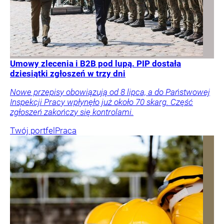
Umowy zlecenia i B2B pod lupą. PIP dostała
dziesiątki zgłoszeń w trzy dni
Nowe przepisy obowiązują od 8 lipca, a do Państwowej
Inspekcji Pracy wpłynęło już około 70 skarg. Część
zgłoszeń zakończy się kontrolami.
Twój portfel
Praca