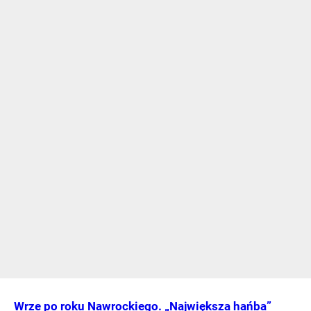
Wrze po roku Nawrockiego. „Największa hańba”