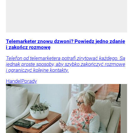
Telemarketer znowu dzwoni? Powiedz jedno zdanie
i zakończ rozmowę
Telefon od telemarketera potrafi zirytować każdego. Są
jednak proste sposoby, aby szybko zakończyć rozmowę
i ograniczyć kolejne kontakty.
Handel
Porady