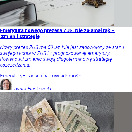
Emerytura nowego prezesa ZUS. Nie załamał rąk –
zmienił strategię
Nowy prezes ZUS ma 50 lat. Nie jest zadowolony ze stanu
swojego konta w ZUS i z prognozowanej emerytury.
Postanowił zmienić swoją długoterminową strategię
oszczędzania.
Emerytury
Finanse i banki
Wiadomości
Jowita
Flankowska